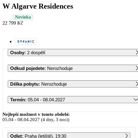
W Algarve Residences
Novinka
22 799 Kč
Osoby
:
2 dospělí
Odkud pojedete
:
Nerozhoduje
Délka pobytu
:
Nerozhoduje
Termín
:
05.04 - 08.04.2027
Duben 2027
Nejlepší možnost v tomto období:
05.04
-
08.04.2027
(4 dny, 3 noci)
PO
ÚT
ST
ČT
PÁ
SO
NE
Odlet
:
Praha (letiště), 19:30