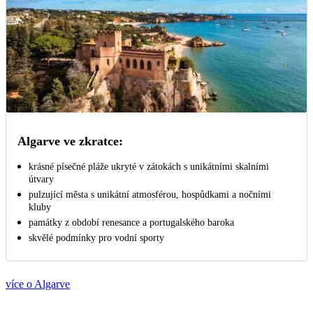
Algarve ve zkratce:
krásné písečné pláže ukryté v zátokách s unikátními skalními
útvary
pulzující města s unikátní atmosférou, hospůdkami a nočními
kluby
památky z období renesance a portugalského baroka
skvělé podmínky pro vodní sporty
více o Algarve