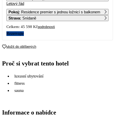
Letový řád
1
2
3
4
Pokoj
:
Residence premier s jednou ložnicí s balkonem
Strava
:
Snídaně
5
6
7
8
9
10
11
22 799
Celkem:
45 598 Kč
podrobnosti
12
13
14
15
16
17
18
Rezervujte
22 799
19
20
21
22
23
24
25
uložit do oblíbených
22 909
26
27
28
29
30
Proč si vybrat tento hotel
22 799
luxusní ubytování
fitness
sauna
Informace o nabídce