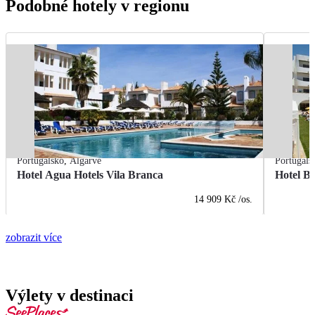
Podobné hotely v regionu
Portugalsko
,
Algarve
Portugals
Hotel Agua Hotels Vila Branca
Hotel Br
14 909 Kč
/os.
zobrazit více
Výlety v destinaci