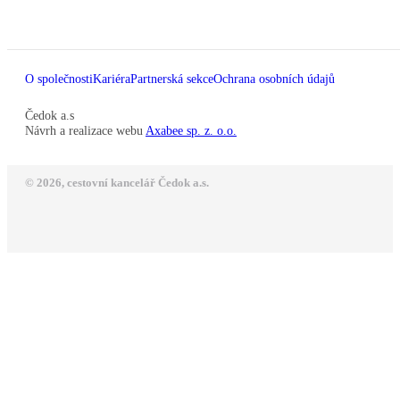
O společnosti
Kariéra
Partnerská sekce
Ochrana osobních údajů
Čedok a.s
Návrh a realizace webu
Axabee sp. z. o.o.
© 2026, cestovní kancelář Čedok a.s.