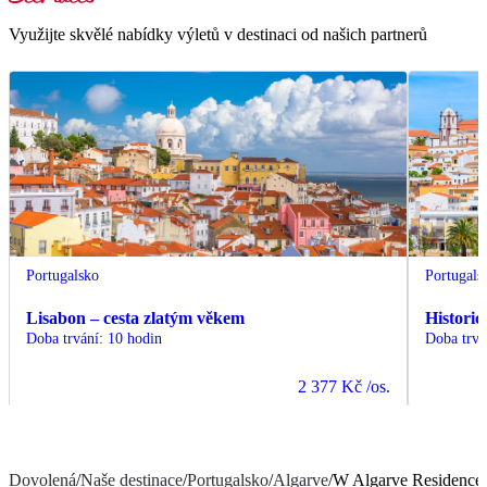
Využijte skvělé nabídky výletů v destinaci od našich partnerů
Portugalsko
Portugals
Lisabon – cesta zlatým věkem
Historic
Doba trvání
:
10 hodin
Doba trvá
2 377 Kč
/os.
Dovolená
/
Naše destinace
/
Portugalsko
/
Algarve
/
W Algarve Residence