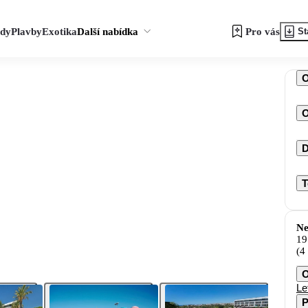
zdy
Plavby
Exotika
Další nabídka
Pro vás
St
O
D
T
Ne
19
(4
O
Le
P