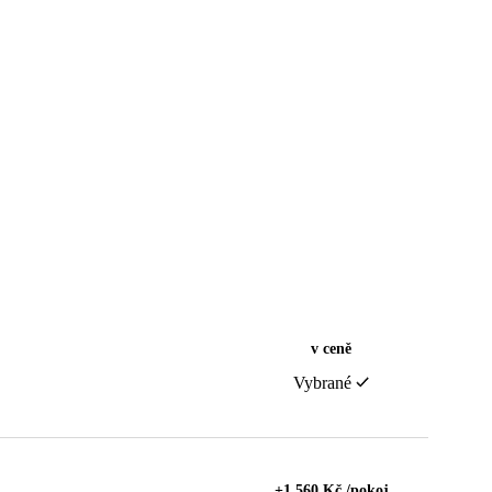
v ceně
Vybrané
+1 560 Kč /pokoj