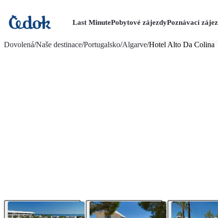
Last Minute
Pobytové zájezdy
Poznávací záje
více fotografií (24)
Dovolená
/
Naše destinace
/
Portugalsko
/
Algarve
/
Hotel Alto Da Colina