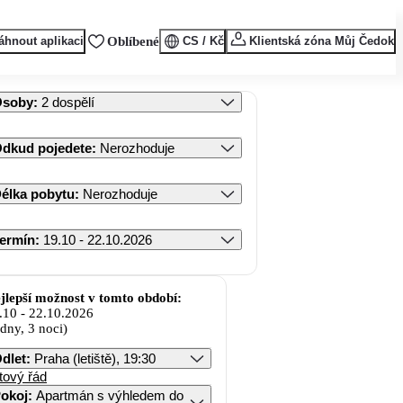
áhnout aplikaci
Oblíbené
CS / Kč
Klientská zóna Můj Čedok
Osoby
:
2 dospělí
dkud pojedete
:
Nerozhoduje
élka pobytu
:
Nerozhoduje
ermín
:
19.10 - 22.10.2026
jlepší možnost v tomto období:
.10
-
22.10.2026
 dny, 3 noci)
dlet
:
Praha (letiště), 19:30
tový řád
okoj
:
Apartmán s výhledem do