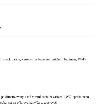
u.
4 h, snack barem, venkovním bazénem, vnitřním bazénem, Wi-Fi
je klimatizovaný a má vlastní sociální zařízení (WC, sprcha nebo
rouba, set na přípravu kávy/čaje, toustovač.