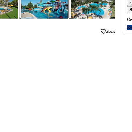
z
S
Ce
Re
uložit