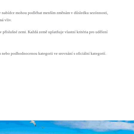
h v nabídce mohou podléhat menším změnám v důsledku sezónnosti,
á vliv.
v příslušné zemi. Každá země uplatňuje vlastní kritéria pro udělení
ebo podhodnocenou kategorii ve srovnání s oficiální kategorií.