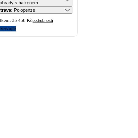
ahrady s balkonem
trava
:
Polopenze
lkem:
35 458 Kč
podrobnosti
zervujte