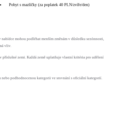
Pobyt s mazlíčky (za poplatek 40 PLN/zvíře/den)
h v nabídce mohou podléhat menším změnám v důsledku sezónnosti,
á vliv.
v příslušné zemi. Každá země uplatňuje vlastní kritéria pro udělení
ebo podhodnocenou kategorii ve srovnání s oficiální kategorií.