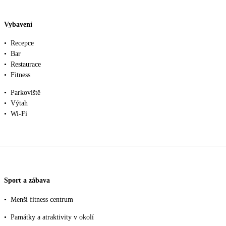
Vybavení
•
Recepce
•
Bar
•
Restaurace
•
Fitness
•
Parkoviště
•
Výtah
•
Wi-Fi
Sport a zábava
•
Menší fitness centrum
•
Památky a atraktivity v okolí