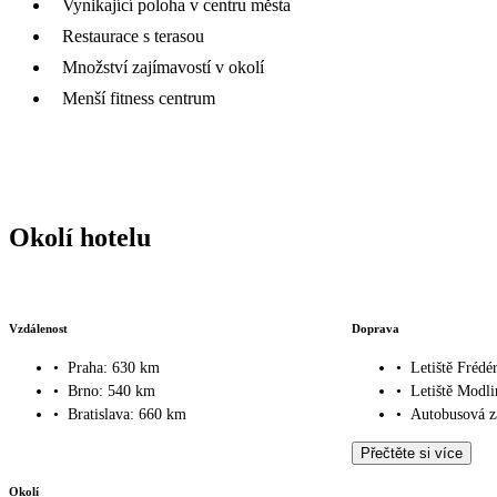
Vynikající poloha v centru města
Restaurace s terasou
Množství zajímavostí v okolí
Menší fitness centrum
Okolí hotelu
Vzdálenost
Doprava
•
Praha: 630 km
•
Letiště Frédé
•
Brno: 540 km
•
Letiště Modl
•
Bratislava: 660 km
•
Autobusová z
Přečtěte si více
Okolí