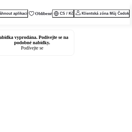
áhnout aplikaci
Oblíbené
CS / Kč
Klientská zóna Můj Čedok
abídka vyprodána. Podívejte se na
podobné nabídky.
Podívejte se