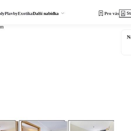
zdy
Plavby
Exotika
Další nabídka
Pro vás
St
um
N