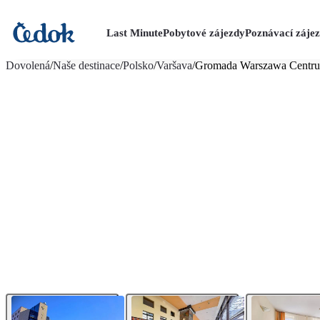
Last Minute
Pobytové zájezdy
Poznávací záje
více fotografií (10)
Dovolená
/
Naše destinace
/
Polsko
/
Varšava
/
Gromada Warszawa Centr