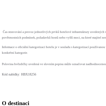
Čas stravování a provoz jednotlivých prvků hotelové infrastruktury uvedenýc
povětrnostních podmínek, požadavků hostů nebo vyšší moci, na které majitel nem
Informace o oficiální kategorizaci hotelu je v souladu s kategorizací používanou 
konkrétní kategorie.
Polovina hvězdičky uvedená ve slovním popisu může označovat nadhodnocenou n
Kód nabídky:
HBX18256
O destinaci