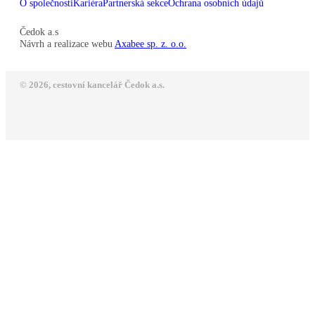
O společnosti
Kariéra
Partnerská sekce
Ochrana osobních údajů
Čedok a.s
Návrh a realizace webu
Axabee sp. z. o.o.
© 2026, cestovní kancelář Čedok a.s.