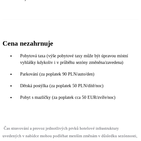
Cena nezahrnuje
Pobytová taxa (výše pobytové taxy může být úpravou místní
vyhlášky kdykoliv i v průběhu sezóny změněna/zavedena)
Parkování (za poplatek 90 PLN/auto/den)
Dětská postýlka (za poplatek 50 PLN/dítě/noc)
Pobyt s mazlíčky (za poplatek cca 50 EUR/zvíře/noc)
Čas stravování a provoz jednotlivých prvků hotelové infrastruktury
uvedených v nabídce mohou podléhat menším změnám v důsledku sezónnosti,