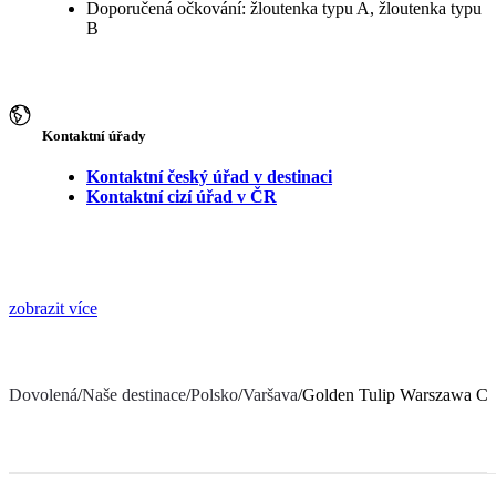
Doporučená očkování: žloutenka typu A, žloutenka typu
B
Kontaktní úřady
Kontaktní český úřad v destinaci
Kontaktní cizí úřad v ČR
zobrazit více
Dovolená
/
Naše destinace
/
Polsko
/
Varšava
/
Golden Tulip Warszawa C