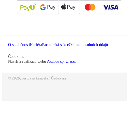
O společnosti
Kariéra
Partnerská sekce
Ochrana osobních údajů
Čedok a.s
Návrh a realizace webu
Axabee sp. z. o.o.
© 2026, cestovní kancelář Čedok a.s.