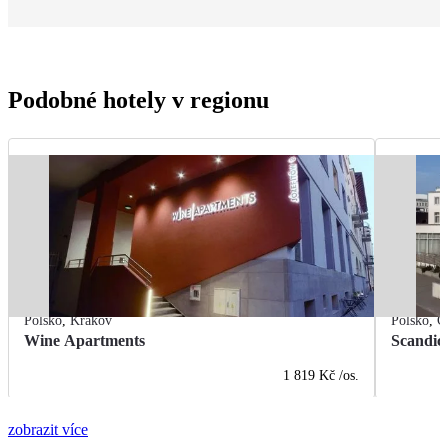
Podobné hotely v regionu
Polsko
,
Krakov
Polsko
,
G
Wine Apartments
Scandic
1 819 Kč
/os.
zobrazit více