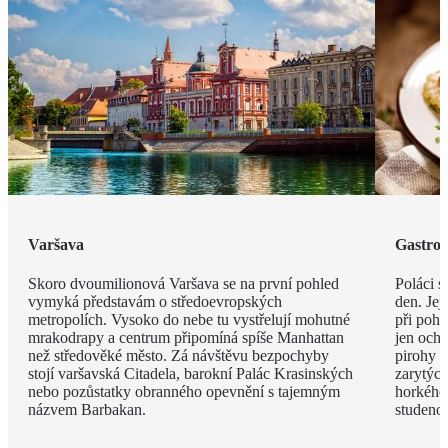
Varšava
Gastro
Skoro dvoumilionová Varšava se na první pohled
Poláci s
vymyká představám o středoevropských
den. Jej
metropolích. Vysoko do nebe tu vystřelují mohutné
při pohl
mrakodrapy a centrum připomíná spíše Manhattan
jen och
než středověké město. Zá návštěvu bezpochyby
pirohy n
stojí varšavská Citadela, barokní Palác Krasinských
zarytýc
nebo pozůstatky obranného opevnění s tajemným
horkého
názvem Barbakan.
studenou