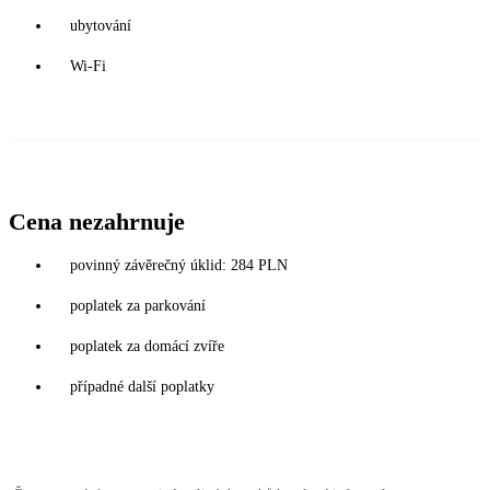
ubytování
Wi-Fi
Cena nezahrnuje
povinný závěrečný úklid: 284 PLN
poplatek za parkování
poplatek za domácí zvíře
případné další poplatky