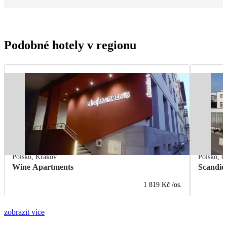
Podobné hotely v regionu
Polsko
,
Krakov
Polsko
,
G
Wine Apartments
Scandic
1 819 Kč
/os.
zobrazit více