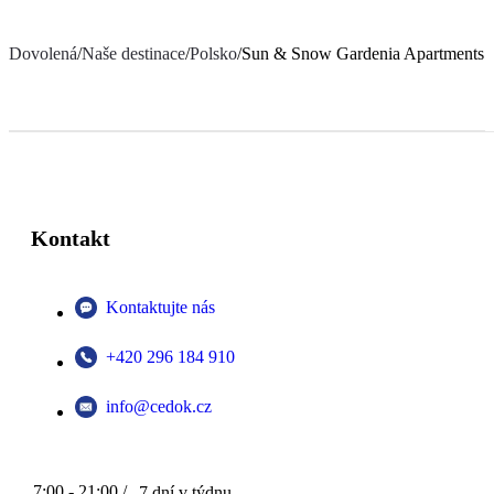
Dovolená
/
Naše destinace
/
Polsko
/
Sun & Snow Gardenia Apartments
Kontakt
Kontaktujte nás
+420 296 184 910
info@cedok.cz
7:00 - 21:00 /
7 dní v týdnu