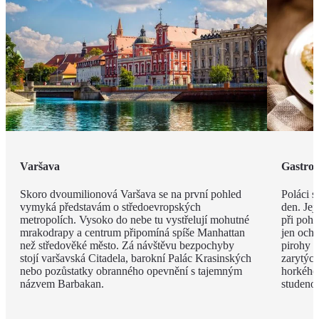
Varšava
Gastro
Skoro dvoumilionová Varšava se na první pohled
Poláci s
vymyká představám o středoevropských
den. Jej
metropolích. Vysoko do nebe tu vystřelují mohutné
při pohl
mrakodrapy a centrum připomíná spíše Manhattan
jen och
než středověké město. Zá návštěvu bezpochyby
pirohy n
stojí varšavská Citadela, barokní Palác Krasinských
zarytýc
nebo pozůstatky obranného opevnění s tajemným
horkého
názvem Barbakan.
studenou