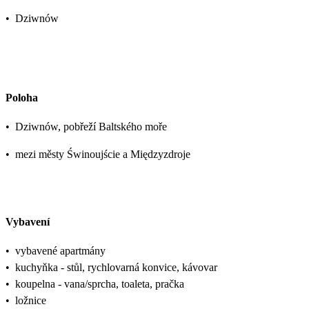
•
Dziwnów
Poloha
•
Dziwnów, pobřeží Baltského moře
•
mezi městy Świnoujście a Międzyzdroje
Vybavení
•
vybavené apartmány
•
kuchyňka - stůl, rychlovarná konvice, kávovar
•
koupelna - vana/sprcha, toaleta, pračka
•
ložnice