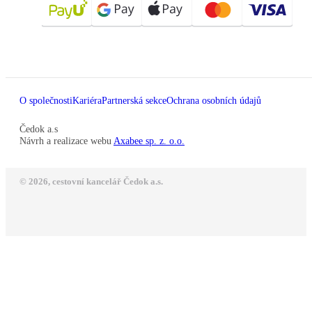
O společnosti
Kariéra
Partnerská sekce
Ochrana osobních údajů
Čedok a.s
Návrh a realizace webu
Axabee sp. z. o.o.
© 2026, cestovní kancelář Čedok a.s.