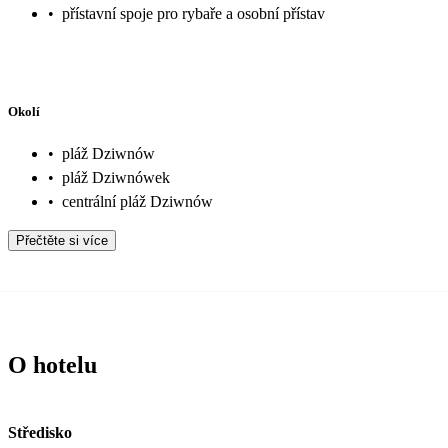
•
přístavní spoje pro rybaře a osobní přístav
Okolí
•
pláž Dziwnów
•
pláž Dziwnówek
•
centrální pláž Dziwnów
Přečtěte si více
O hotelu
Středisko