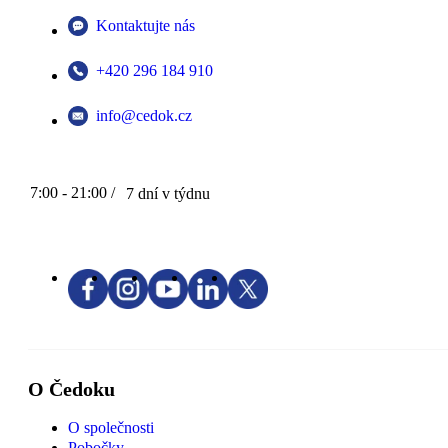
Kontaktujte nás
+420 296 184 910
info@cedok.cz
7:00 - 21:00 /
7 dní v týdnu
O Čedoku
O společnosti
Pobočky