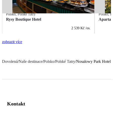
Polsko
,
Polské Tatry
Polsko
,
P
Rysy Boutique Hotel
Apartam
2 539 Kč
/os.
zobrazit více
Dovolená
/
Naše destinace
/
Polsko
/
Polské Tatry
/
Nosalowy Park Hotel 
Kontakt