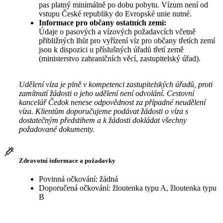
pas platný minimálně po dobu pobytu. Vízum není od
vstupu České republiky do Evropské unie nutné.
Informace pro občany ostatních zemí:
Údaje o pasových a vízových požadavcích včetně
přibližných lhůt pro vyřízení víz pro občany třetích zemí
jsou k dispozici u příslušných úřadů třetí země
(ministerstvo zahraničních věcí, zastupitelský úřad).
Udělení víza je plně v kompetenci zastupitelských úřadů, proti
zamítnutí žádosti o jeho udělení není odvolání. Cestovní
kancelář Čedok nenese odpovědnost za případné neudělení
víza. Klientům doporučujeme podávat žádosti o víza s
dostatečným předstihem a k žádosti dokládat všechny
požadované dokumenty.
Zdravotní informace a požadavky
Povinná očkování: žádná
Doporučená očkování: žloutenka typu A, žloutenka typu
B