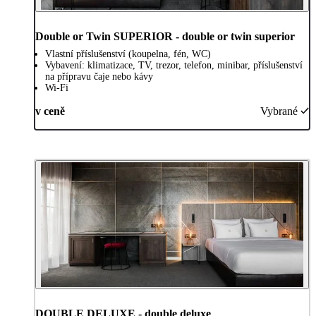
Double or Twin SUPERIOR - double or twin superior
Vlastní příslušenství (koupelna, fén, WC)
Vybavení: klimatizace, TV, trezor, telefon, minibar, příslušenství
na přípravu čaje nebo kávy
Wi-Fi
v ceně
Vybrané
DOUBLE DELUXE - double deluxe