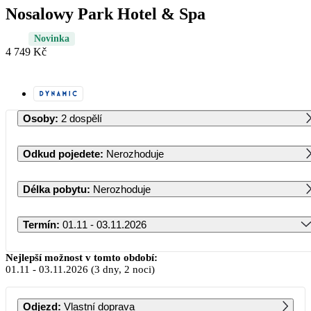
Nosalowy Park Hotel & Spa
Novinka
4 749 Kč
Osoby
:
2 dospělí
Odkud pojedete
:
Nerozhoduje
Délka pobytu
:
Nerozhoduje
Termín
:
01.11 - 03.11.2026
Listopad 2026
Nejlepší možnost v tomto období:
01.11
-
03.11.2026
(3 dny, 2 noci)
PO
ÚT
ST
ČT
PÁ
SO
NE
Odjezd
:
Vlastní doprava