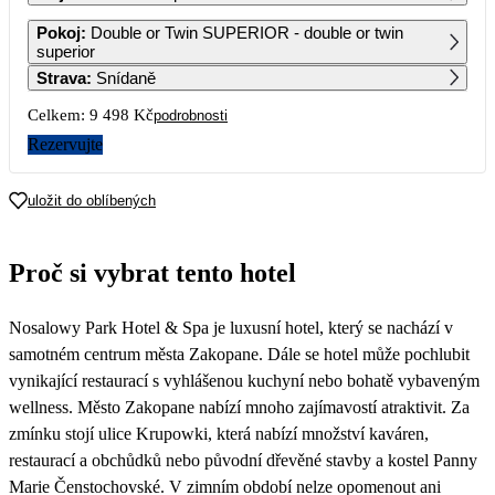
1
Pokoj
:
Double or Twin SUPERIOR - double or twin
4 749
superior
Strava
:
Snídaně
2
3
4
5
6
7
8
4 749
4 749
4 749
5 249
5 749
5 249
4 749
Celkem:
9 498 Kč
podrobnosti
9
10
11
12
13
14
15
Rezervujte
4 749
5 029
5 309
5 529
5 749
5 249
4 749
16
17
18
19
20
21
22
uložit do oblíbených
4 749
4 749
4 749
5 079
4 749
23
24
25
26
27
28
29
Proč si vybrat tento hotel
4 749
4 749
4 749
5 249
5 749
5 249
4 749
30
Nosalowy Park Hotel & Spa je luxusní hotel, který se nachází v
4 749
samotném centrum města Zakopane. Dále se hotel může pochlubit
vynikající restaurací s vyhlášenou kuchyní nebo bohatě vybaveným
wellness. Město Zakopane nabízí mnoho zajímavostí atraktivit. Za
zmínku stojí ulice Krupowki, která nabízí množství kaváren,
restaurací a obchůdků nebo původní dřevěné stavby a kostel Panny
Marie Čenstochovské. V zimním období nelze opomenout ani