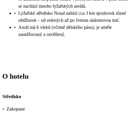
se nachází mnoho lyžařských areálů.
•
Lyžařské středisko Nosal nabízí cca 3 km sjezdovek různé
obtížnosti – od zelených až po černou slalomovou trať.
•
Areál má 6 vleků (včetně dětského pásu), je uměle
zasněžovaný a osvětlený.
O hotelu
Středisko
•
Zakopane