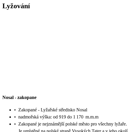
Lyžování
Nosal
-
zakopane
•
Zakopané - Lyžařské středisko Nosal
•
nadmořská výška: od 919 do 1 170 m.m.m
•
Zakopané je nejznámější polské město pro všechny lyžaře.
Je umístěné na polské straně Vysokých Tater a v jeho okolí