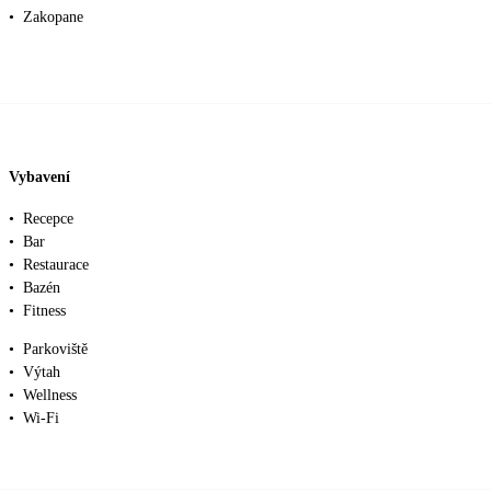
•
Zakopane
Vybavení
•
Recepce
•
Bar
•
Restaurace
•
Bazén
•
Fitness
•
Parkoviště
•
Výtah
•
Wellness
•
Wi-Fi