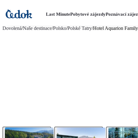
Last Minute
Pobytové zájezdy
Poznávací záje
více fotografií (24)
Dovolená
/
Naše destinace
/
Polsko
/
Polské Tatry
/
Hotel Aquarion Family