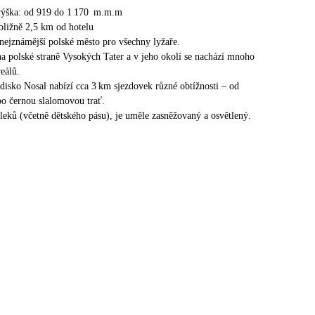
ýška: od 919 do 1 170 m.m.m
bližně 2,5 km od hotelu
nejznámější polské město pro všechny lyžaře.
na polské straně Vysokých Tater a v jeho okolí se nachází mnoho
eálů.
edisko Nosal nabízí cca 3 km sjezdovek různé obtížnosti – od
po černou slalomovou trať.
leků (včetně dětského pásu), je uměle zasněžovaný a osvětlený.