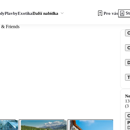
zdy
Plavby
Exotika
Další nabídka
Pro vás
St
 & Friends
O
D
T
Ne
13
(3
O
P
D