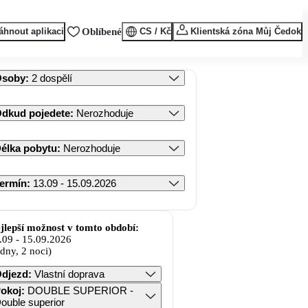
áhnout aplikaci
Oblíbené
CS / Kč
Klientská zóna Můj Čedok
Osoby
:
2 dospělí
dkud pojedete
:
Nerozhoduje
élka pobytu
:
Nerozhoduje
ermín
:
13.09 - 15.09.2026
jlepší možnost v tomto období:
.09
-
15.09.2026
 dny, 2 noci)
djezd
:
Vlastní doprava
okoj
:
DOUBLE SUPERIOR -
ouble superior