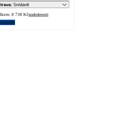
trava
:
Snídaně
lkem:
8 738 Kč
podrobnosti
zervujte