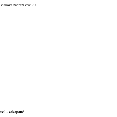
vlakové nádraží cca: 700
osal
-
zakopané