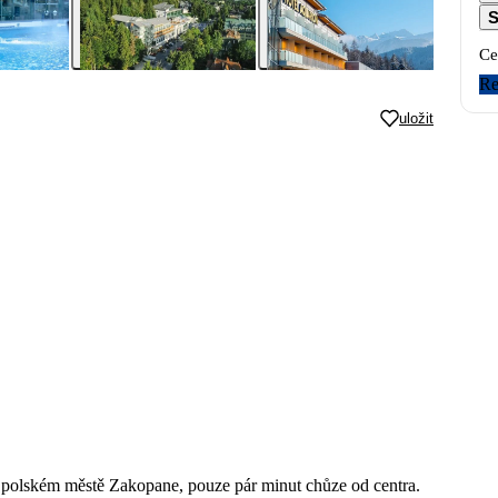
S
Ce
Re
uložit
 polském městě Zakopane, pouze pár minut chůze od centra.