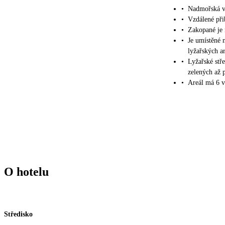
•
Nadmořská v
•
Vzdálené při
•
Zakopané je 
•
Je umístěné 
lyžařských ar
•
Lyžařské stř
zelených až 
•
Areál má 6 v
O hotelu
Středisko