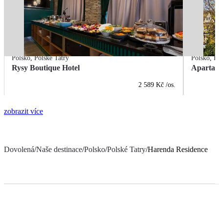
Polsko
,
Polské Tatry
Polsko
,
P
Rysy Boutique Hotel
Apartam
2 589 Kč
/os.
zobrazit více
Dovolená
/
Naše destinace
/
Polsko
/
Polské Tatry
/
Harenda Residence