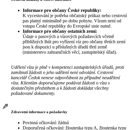
Informace pro občany České republiky:
K vycestování je potřeba občanský průkaz nebo cestovní
pas platný minimálně po dobu pobytu. Vízum není od
vstupu České republiky do Evropské unie nutné.
Informace pro občany ostatních zemí:
Údaje o pasových a vízových požadavcích včetně
přibližných lhůt pro vyřízení víz pro občany třetích zemí
jsou k dispozici u příslušných úřadů třetí země
(ministerstvo zahraničních věcí, zastupitelský úřad).
Udělení víza je plně v kompetenci zastupitelských úřadů, proti
zamítnutí žádosti o jeho udělení není odvolání. Cestovní
kancelář Čedok nenese odpovědnost za případné neudělení
víza. Klientům doporučujeme podávat žádosti o víza s
dostatečným předstihem a k žádosti dokládat všechny
požadované dokumenty.
Zdravotní informace a požadavky
Povinná očkování: žádná
Doporučená očkování: žloutenka typu A, žloutenka typu