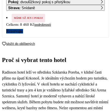
Pokoj
:
dvoulůžkový pokoj s přistýlkou
4 230
Strava
:
Snídaně
2
3
4
5
6
7
8
4 230
4 230
4 230
4 230
4 230
4 230
4 230
MÁME UŽ JEN 1 POKOJ
Celkem:
8 460 Kč
podrobnosti
9
10
11
12
13
14
15
4 230
4 230
4 230
4 230
4 230
4 230
4 230
Rezervujte
16
17
18
19
20
21
22
4 230
4 230
4 230
4 230
4 230
4 230
4 230
uložit do oblíbených
23
24
25
26
27
28
29
4 230
4 230
4 230
4 230
4 230
4 230
4 230
Proč si vybrat tento hotel
30
4 230
Radisson hotel leží ve středisku Szklarska Poreba, v klidné časti
přímo na úpatí Krkonoš. Je ideálním výchozím bodem pro turistiku,
cyklistiku či lyžování. V okolí hotelu se nachází cyklistické a
turistické trasy a jen 4 km je vzdáleno lyžařské středisko Ski Arena
Szenica. Samotný hotel je moderně vybaven a nabízí široké
spektrum služeb. Během pobytu budete mít možnost navštívit místní
wellness, kryté bazény nebo fitness. Nelze opomentou ani místní