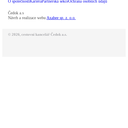
O společnosti
Kariéra
Partnerská sekce
Ochrana osobních údajů
Čedok a.s
Návrh a realizace webu
Axabee sp. z. o.o.
© 2026, cestovní kancelář Čedok a.s.