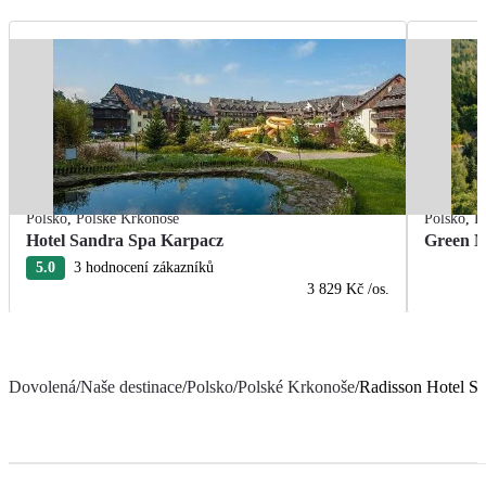
Polsko
,
Polské Krkonoše
Polsko
,
P
Hotel Sandra Spa Karpacz
Green M
5.0
3 hodnocení zákazníků
3 829 Kč
/os.
Dovolená
/
Naše destinace
/
Polsko
/
Polské Krkonoše
/
Radisson Hotel Sz