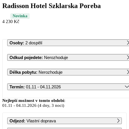
Radisson Hotel Szklarska Poreba
Novinka
4 230 Kč
Osoby
:
2 dospělí
Odkud pojedete
:
Nerozhoduje
Délka pobytu
:
Nerozhoduje
Termín
:
01.11 - 04.11.2026
Listopad 2026
Nejlepší možnost v tomto období:
01.11
-
04.11.2026
(4 dny, 3 noci)
PO
ÚT
ST
ČT
PÁ
SO
NE
Odjezd
:
Vlastní doprava
1