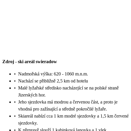
Zdroj
-
ski areál swieradow
•
Nadmořská výška: 620 - 1060 m.n.m.
•
Nachází se přibližně 2,5 km od hotelu
•
Malé lyžařské středisko nacházející se na polské straně
Jizerských hor.
•
Jeho sjezdovka má modrou a červenou část, a proto je
vhodná pro zažínající a středně pokročilé lyžaře.
•
Skiareál nabízí cca 1 km modré sjezdovky a 1,5 km červené
sjezdovky.
•
K přepravě slouží 1 kabinková lanovka a 1 vlek.