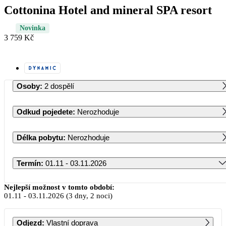
Cottonina Hotel and mineral SPA resort
Novinka
3 759 Kč
Osoby
:
2 dospělí
Odkud pojedete
:
Nerozhoduje
Délka pobytu
:
Nerozhoduje
Termín
:
01.11 - 03.11.2026
Listopad 2026
Nejlepší možnost v tomto období:
01.11
-
03.11.2026
(3 dny, 2 noci)
PO
ÚT
ST
ČT
PÁ
SO
NE
Odjezd
:
Vlastní doprava