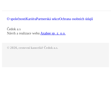
O společnosti
Kariéra
Partnerská sekce
Ochrana osobních údajů
Čedok a.s
Návrh a realizace webu
Axabee sp. z. o.o.
© 2026, cestovní kancelář Čedok a.s.