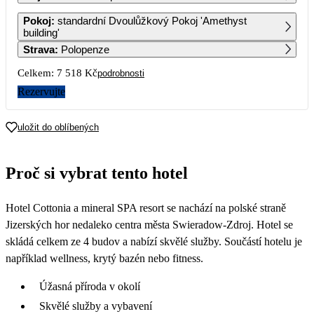
1
Pokoj
:
standardní Dvoulůžkový Pokoj 'Amethyst
3 759
building'
Strava
:
Polopenze
2
3
4
5
6
7
8
3 759
3 759
3 759
3 759
3 759
3 759
3 759
Celkem:
7 518 Kč
podrobnosti
9
10
11
12
13
14
15
Rezervujte
3 759
3 759
3 759
3 759
3 759
3 759
3 759
16
17
18
19
20
21
22
uložit do oblíbených
3 759
3 759
3 759
3 759
3 759
3 759
3 759
23
24
25
26
27
28
29
Proč si vybrat tento hotel
3 759
3 759
3 759
3 759
3 759
3 759
3 759
30
Hotel Cottonia a mineral SPA resort se nachází na polské straně
3 759
Jizerských hor nedaleko centra města Swieradow-Zdroj. Hotel se
skládá celkem ze 4 budov a nabízí skvělé služby. Součástí hotelu je
například wellness, krytý bazén nebo fitness.
Úžasná příroda v okolí
Skvělé služby a vybavení