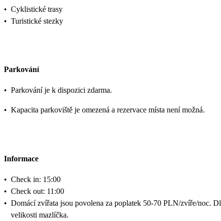
•
Cyklistické trasy
•
Turistické stezky
Parkování
•
Parkování je k dispozici zdarma.
•
Kapacita parkoviště je omezená a rezervace místa není možná.
Informace
•
Check in: 15:00
•
Check out: 11:00
•
Domácí zvířata jsou povolena za poplatek 50-70 PLN/zvíře/noc. D
velikosti mazlíčka.