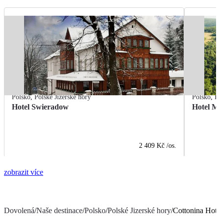
Polsko
,
Polské Jizerské hory
Polsko
,
P
Hotel Swieradow
Hotel M
2 409 Kč
/os.
zobrazit více
Dovolená
/
Naše destinace
/
Polsko
/
Polské Jizerské hory
/
Cottonina Hote