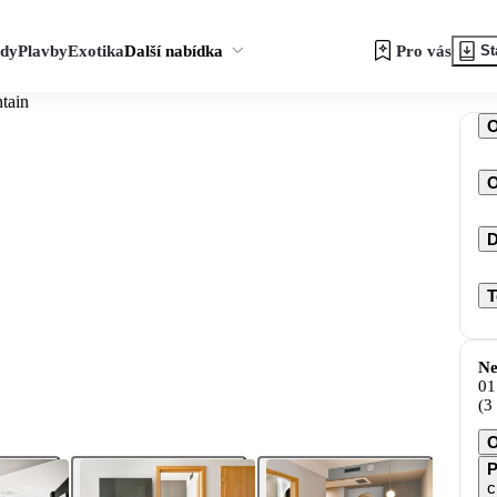
zdy
Plavby
Exotika
Další nabídka
Pro vás
St
tain
O
D
T
Ne
01
(3
O
P
c