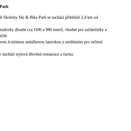
 Park
ál Skolnity Ski & Bike Park se nachází přibližně 2,4 km od
jezdovky dlouhé cca 1100 a 980 metrů, vhodné pro začátečníky a
čilé.
aven 4‑místnou sedačkovou lanovkou a osvětlením pro večerní
e nachází stylová dřevěná restaurace a farma.