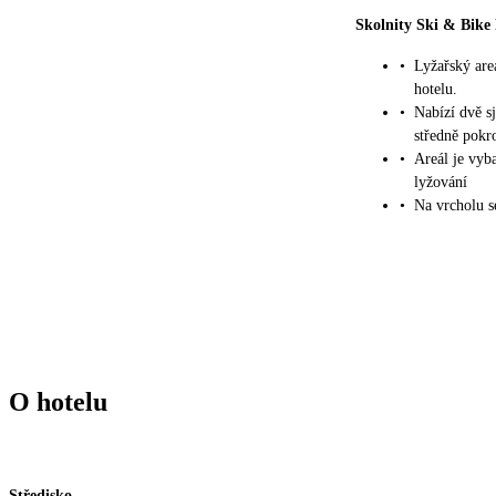
Skolnity Ski & Bike
•
Lyžařský are
hotelu.
•
Nabízí dvě s
středně pokro
•
Areál je vyb
lyžování
•
Na vrcholu s
O hotelu
Středisko