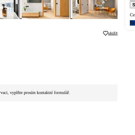
S
Ce
Re
uložit
rvaci, vyplňte prosím kontaktní formulář.