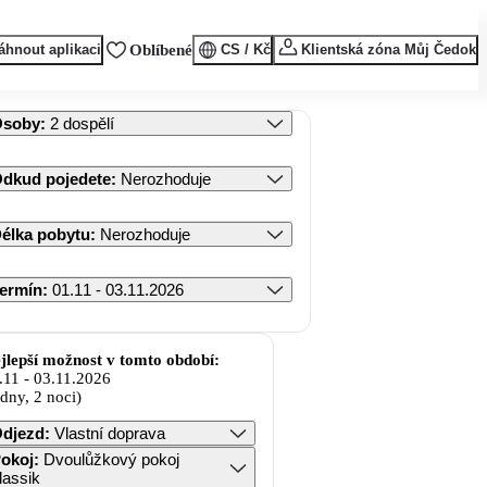
áhnout aplikaci
Oblíbené
CS / Kč
Klientská zóna Můj Čedok
Osoby
:
2 dospělí
dkud pojedete
:
Nerozhoduje
élka pobytu
:
Nerozhoduje
ermín
:
01.11 - 03.11.2026
jlepší možnost v tomto období:
.11
-
03.11.2026
 dny, 2 noci)
djezd
:
Vlastní doprava
okoj
:
Dvoulůžkový pokoj
lassik