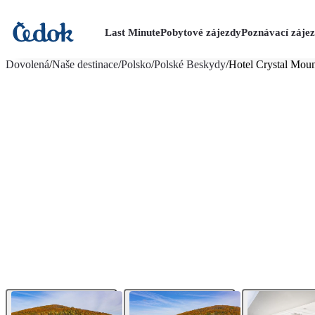
Last Minute
Pobytové zájezdy
Poznávací záje
více fotografií (29)
Dovolená
/
Naše destinace
/
Polsko
/
Polské Beskydy
/
Hotel Crystal Moun