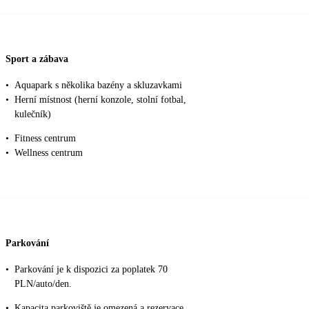
Sport a zábava
•
Aquapark s několika bazény a skluzavkami
•
Herní místnost (herní konzole, stolní fotbal,
kulečník)
•
Fitness centrum
•
Wellness centrum
Parkování
•
Parkování je k dispozici za poplatek 70
PLN/auto/den.
•
Kapacita parkoviště je omezená a rezervace