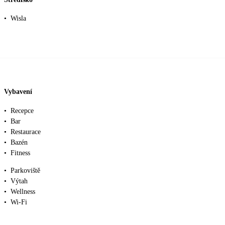
•
Wisla
Vybavení
•
Recepce
•
Bar
•
Restaurace
•
Bazén
•
Fitness
•
Parkoviště
•
Výtah
•
Wellness
•
Wi-Fi