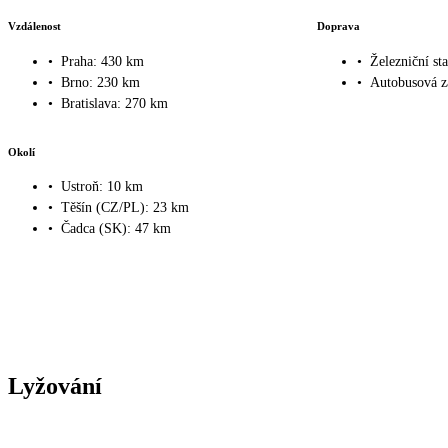
Vzdálenost
Doprava
•
Praha: 430 km
•
Železniční st
•
Brno: 230 km
•
Autobusová z
•
Bratislava: 270 km
Okolí
•
Ustroň: 10 km
•
Těšín (CZ/PL): 23 km
•
Čadca (SK): 47 km
Lyžování