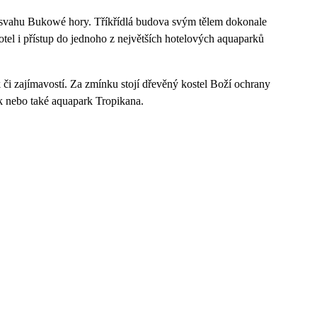
 na svahu Bukowé hory. Tříkřídlá budova svým tělem dokonale
tel i přístup do jednoho z největších hotelových aquaparků
či zajímavostí. Za zmínku stojí dřevěný kostel Boží ochrany
k nebo také aquapark Tropikana.