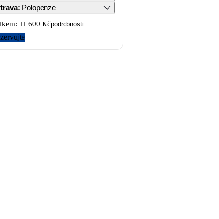
trava
:
Polopenze
lkem:
11 600 Kč
podrobnosti
zervujte