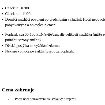
•
Check in: 16:00
•
Check out: 11:00
•
Domácí mazlíčci povoleni po předchozím vyžádání. Hotel nepovol
pobyt velkých a bojových plemen.
•
Poplatek cca 50-100 PLN/zvíře/den, dle velikosti mazlíčka (může s
průběhu sezony změnit)
•
Dětská postýlka na vyžádání zdarma.
•
Některé volnočasové aktivity jsou za poplatek.
Cena zahrnuje
Počet nocí a stravování dle smlouvy o zájezdu