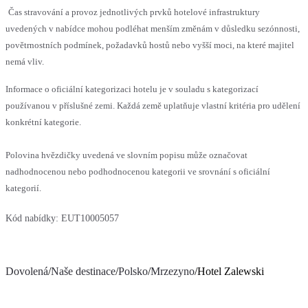
Čas stravování a provoz jednotlivých prvků hotelové infrastruktury
uvedených v nabídce mohou podléhat menším změnám v důsledku sezónnosti,
povětrnostních podmínek, požadavků hostů nebo vyšší moci, na které majitel
nemá vliv.
Informace o oficiální kategorizaci hotelu je v souladu s kategorizací
používanou v příslušné zemi. Každá země uplatňuje vlastní kritéria pro udělení
konkrétní kategorie.
Polovina hvězdičky uvedená ve slovním popisu může označovat
nadhodnocenou nebo podhodnocenou kategorii ve srovnání s oficiální
kategorií.
Kód nabídky:
EUT10005057
Dovolená
/
Naše destinace
/
Polsko
/
Mrzezyno
/
Hotel Zalewski