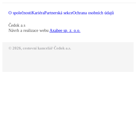
O společnosti
Kariéra
Partnerská sekce
Ochrana osobních údajů
Čedok a.s
Návrh a realizace webu
Axabee sp. z. o.o.
© 2026, cestovní kancelář Čedok a.s.