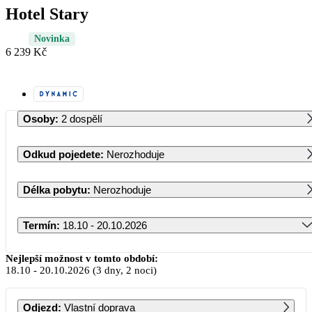
Hotel Stary
Novinka
6 239 Kč
Osoby
:
2 dospělí
Odkud pojedete
:
Nerozhoduje
Délka pobytu
:
Nerozhoduje
Termín
:
18.10 - 20.10.2026
Říjen 2026
Nejlepší možnost v tomto období:
18.10
-
20.10.2026
(3 dny, 2 noci)
PO
ÚT
ST
ČT
PÁ
SO
NE
Odjezd
:
Vlastní doprava