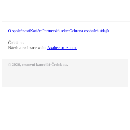
O společnosti
Kariéra
Partnerská sekce
Ochrana osobních údajů
Čedok a.s
Návrh a realizace webu
Axabee sp. z. o.o.
© 2026, cestovní kancelář Čedok a.s.