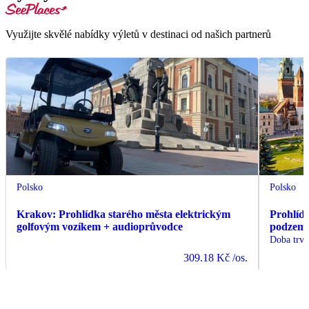
Využijte skvělé nabídky výletů v destinaci od našich partnerů
Polsko
Polsko
Krakov: Prohlídka starého města elektrickým
Prohlíd
golfovým vozíkem + audioprůvodce
podzemí 
Doba trvá
309.18 Kč
/os.