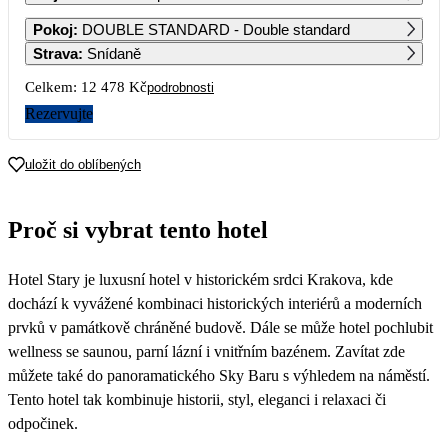
1
2
3
4
Pokoj
:
DOUBLE STANDARD - Double standard
6 909
6 969
6 739
6 459
Strava
:
Snídaně
5
6
7
8
9
10
11
Celkem:
12 478 Kč
podrobnosti
7 519
7 519
6 799
7 339
7 489
6 999
6 459
Rezervujte
12
13
14
15
16
17
18
6 339
6 569
6 949
7 049
6 939
6 539
6 239
uložit do oblíbených
19
20
21
22
23
24
25
6 299
6 479
6 709
6 879
6 929
6 699
6 359
Proč si vybrat tento hotel
26
27
28
29
30
31
6 239
6 239
6 239
6 239
6 239
6 239
Hotel Stary je luxusní hotel v historickém srdci Krakova, kde
dochází k vyvážené kombinaci historických interiérů a moderních
prvků v památkově chráněné budově. Dále se může hotel pochlubit
wellness se saunou, parní lázní i vnitřním bazénem. Zavítat zde
můžete také do panoramatického Sky Baru s výhledem na náměstí.
Tento hotel tak kombinuje historii, styl, eleganci i relaxaci či
odpočinek.