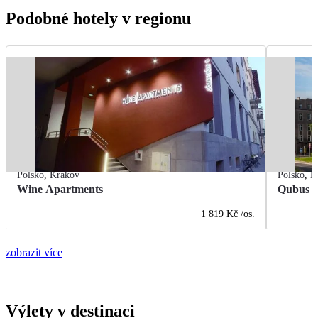
Podobné hotely v regionu
Polsko
,
Krakov
Polsko
,
K
Wine Apartments
Qubus H
1 819 Kč
/os.
zobrazit více
Výlety v destinaci