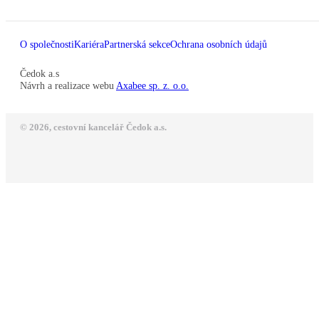
O společnosti
Kariéra
Partnerská sekce
Ochrana osobních údajů
Čedok a.s
Návrh a realizace webu
Axabee sp. z. o.o.
© 2026, cestovní kancelář Čedok a.s.