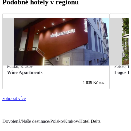
Podobné hotely v regionu
Polsko
,
Krakov
Polsko
,
K
Wine Apartments
Logos H
1 839 Kč
/os.
zobrazit více
Dovolená
/
Naše destinace
/
Polsko
/
Krakov
/
Hotel Delta