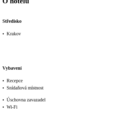
O hotelu
Středisko
•
Krakov
Vybavení
•
Recepce
•
Snídaňová místnost
•
Úschovna zavazadel
•
Wi-Fi