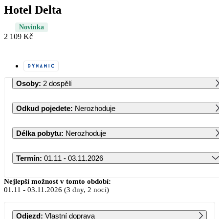
Hotel Delta
Novinka
2 109 Kč
Osoby
:
2 dospělí
Odkud pojedete
:
Nerozhoduje
Délka pobytu
:
Nerozhoduje
Termín
:
01.11 - 03.11.2026
Listopad 2026
Nejlepší možnost v tomto období:
01.11
-
03.11.2026
(3 dny, 2 noci)
PO
ÚT
ST
ČT
PÁ
SO
NE
Odjezd
:
Vlastní doprava