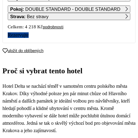
1
Pokoj
:
DOUBLE STANDARD - DOUBLE STANDARD
2 109
Strava
:
Bez stravy
2
3
4
5
6
7
8
Celkem:
4 218 Kč
podrobnosti
2 109
2 109
2 109
2 289
2 469
2 289
2 109
Rezervujte
9
10
11
12
13
14
15
2 109
2 109
2 109
2 289
2 469
2 289
2 109
uložit do oblíbených
16
17
18
19
20
21
22
2 109
2 109
2 109
2 289
2 469
2 289
2 109
Proč si vybrat tento hotel
23
24
25
26
27
28
29
2 109
2 109
2 109
2 289
2 469
2 289
2 109
Hotel Delta se nachází téměř v samotném centru polského města
30
2 279
Krakov. Díky výhodné poloze jen pár minut chůze od Hlavního
náměstí a dalších památek je ideální volbou pro návštěvníky, kteří
hledají pohodlí a klidné ubytování v centru města. Kromě
moderního vybavení se dále hotel může pochlubit útulnou domácí
atmosférou. Jedná se tak o skvělý výchozí bod pro objevování města
Krakova a jeho zajímavostí.