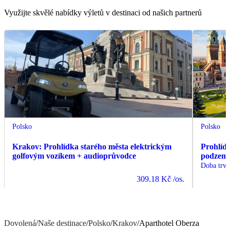
Využijte skvělé nabídky výletů v destinaci od našich partnerů
Polsko
Polsko
Krakov: Prohlídka starého města elektrickým
Prohlíd
golfovým vozíkem + audioprůvodce
podzemí 
Doba trvá
309.18 Kč
/os.
Dovolená
/
Naše destinace
/
Polsko
/
Krakov
/
Aparthotel Oberza