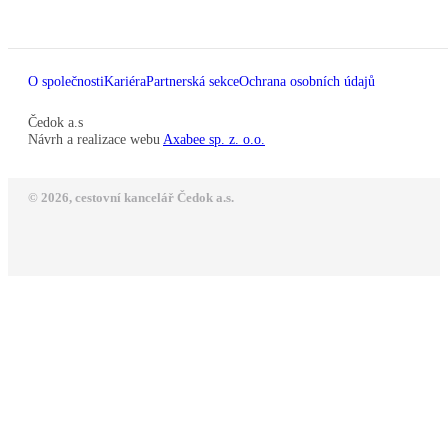
O společnosti
Kariéra
Partnerská sekce
Ochrana osobních údajů
Čedok a.s
Návrh a realizace webu
Axabee sp. z. o.o.
© 2026, cestovní kancelář Čedok a.s.