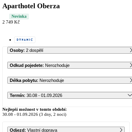
Aparthotel Oberza
Novinka
2 749 Kč
Osoby
:
2 dospělí
Odkud pojedete
:
Nerozhoduje
Délka pobytu
:
Nerozhoduje
Termín
:
30.08 - 01.09.2026
Srpen 2026
Nejlepší možnost v tomto období:
30.08
-
01.09.2026
(3 dny, 2 noci)
PO
ÚT
ST
ČT
PÁ
SO
NE
Odjezd
:
Vlastní doprava