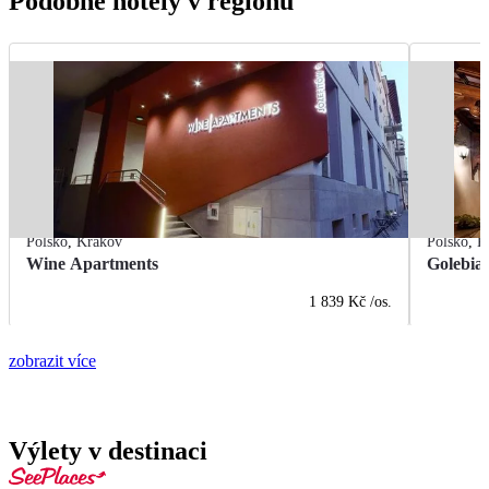
Podobné hotely v regionu
Polsko
,
Krakov
Polsko
,
K
Wine Apartments
Golebia
1 839 Kč
/os.
zobrazit více
Výlety v destinaci