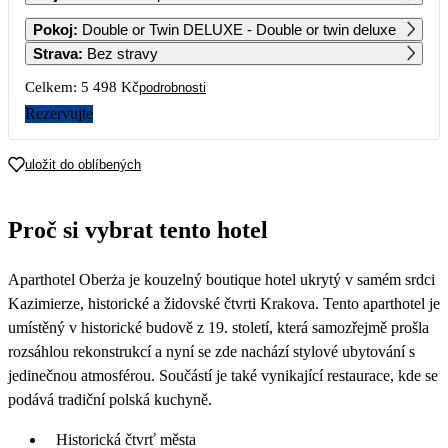
1
2
Pokoj
:
Double or Twin DELUXE - Double or twin deluxe
Strava
:
Bez stravy
3
4
5
6
7
8
9
Celkem:
5 498 Kč
podrobnosti
Rezervujte
10
11
12
13
14
15
16
uložit do oblíbených
17
18
19
20
21
22
23
Proč si vybrat tento hotel
24
25
26
27
28
29
30
3 479
3 629
3 229
2 749
Aparthotel Oberża je kouzelný boutique hotel ukrytý v samém srdci
31
2 889
Kazimierze, historické a židovské čtvrti Krakova. Tento aparthotel je
umístěný v historické budově z 19. století, která samozřejmě prošla
rozsáhlou rekonstrukcí a nyní se zde nachází stylové ubytování s
jedinečnou atmosférou. Součástí je také vynikající restaurace, kde se
podává tradiční polská kuchyně.
Historická čtvrť města