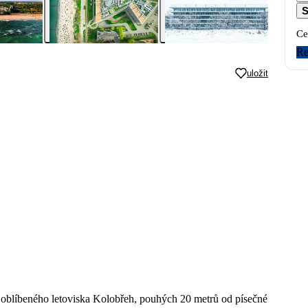
S
Ce
Re
uložit
i oblíbeného letoviska Kolobřeh, pouhých 20 metrů od písečné