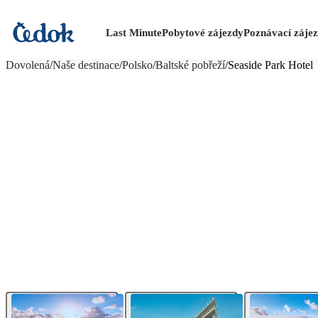
Last Minute
Pobytové zájezdy
Poznávací záje
více fotografií (27)
Dovolená
/
Naše destinace
/
Polsko
/
Baltské pobřeží
/
Seaside Park Hotel