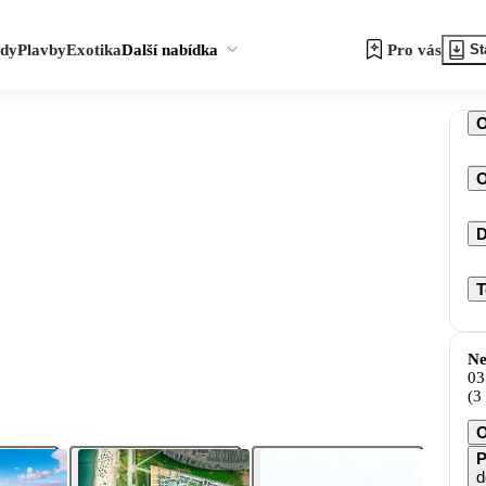
zdy
Plavby
Exotika
Další nabídka
Pro vás
St
O
D
T
Ne
03
(3
O
P
d