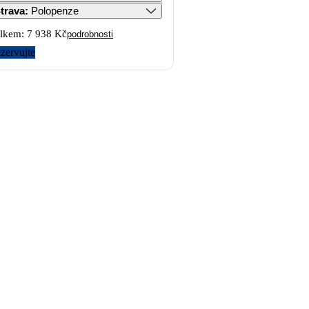
trava
:
Polopenze
lkem:
7 938 Kč
podrobnosti
zervujte