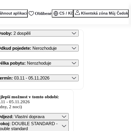
áhnout aplikaci
Oblíbené
CS / Kč
Klientská zóna Můj Čedok
Osoby
:
2 dospělí
dkud pojedete
:
Nerozhoduje
élka pobytu
:
Nerozhoduje
ermín
:
03.11 - 05.11.2026
jlepší možnost v tomto období:
.11
-
05.11.2026
 dny, 2 noci)
djezd
:
Vlastní doprava
okoj
:
DOUBLE STANDARD -
ouble standard