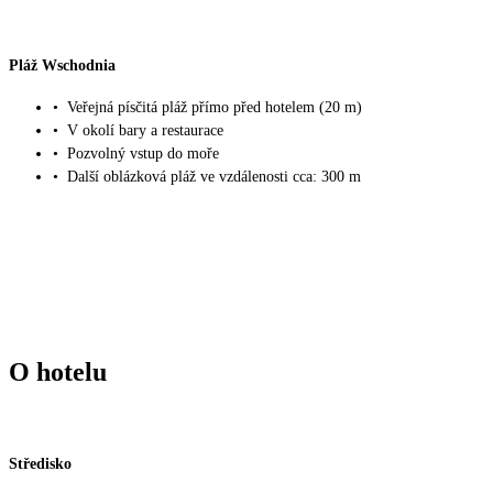
Pláž Wschodnia
•
Veřejná písčitá pláž přímo před hotelem (20 m)
•
V okolí bary a restaurace
•
Pozvolný vstup do moře
•
Další oblázková pláž ve vzdálenosti cca: 300 m
O hotelu
Středisko