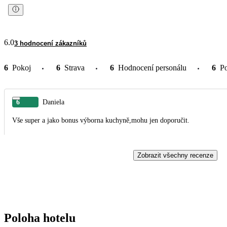
6.0
3 hodnocení zákazníků
6
Pokoj
6
Strava
6
Hodnocení personálu
6
P
6
Daniela
Vše super a jako bonus výborna kuchyně,mohu jen doporučit.
Zobrazit všechny recenze
Poloha hotelu