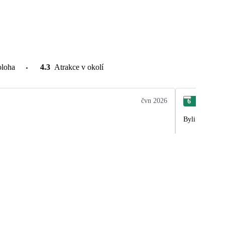
oloha
4.3
Atrakce v okolí
čvn 2026
6
Věr