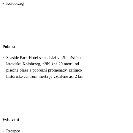
•
Kołobrzeg
Poloha
•
Seaside Park Hotel se nachází v přímořském
letovisku Kołobrzeg, přibližně 20 metrů od
písečné pláže a pobřežní promenády, zatímco
historické centrum města je vzdálené asi 2 km.
Vybavení
•
Recepce