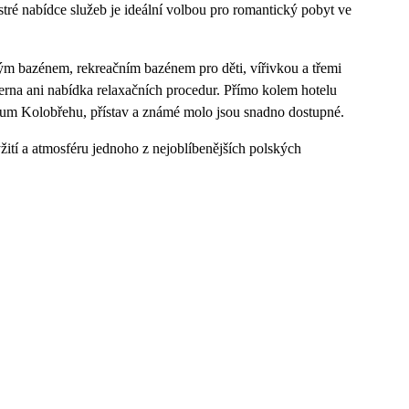
ré nabídce služeb je ideální volbou pro romantický pobyt ve
ým bazénem, rekreačním bazénem pro děti, vířivkou a třemi
herna ani nabídka relaxačních procedur. Přímo kolem hotelu
trum Kolobřehu, přístav a známé molo jsou snadno dostupné.
žití a atmosféru jednoho z nejoblíbenějších polských