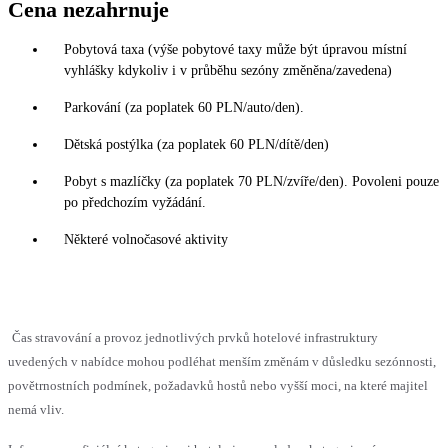
Cena nezahrnuje
Pobytová taxa (výše pobytové taxy může být úpravou místní
vyhlášky kdykoliv i v průběhu sezóny změněna/zavedena)
Parkování (za poplatek 60 PLN/auto/den).
Dětská postýlka (za poplatek 60 PLN/dítě/den)
Pobyt s mazlíčky (za poplatek 70 PLN/zvíře/den). Povoleni pouze
po předchozím vyžádání.
Některé volnočasové aktivity
Čas stravování a provoz jednotlivých prvků hotelové infrastruktury
uvedených v nabídce mohou podléhat menším změnám v důsledku sezónnosti,
povětrnostních podmínek, požadavků hostů nebo vyšší moci, na které majitel
nemá vliv.