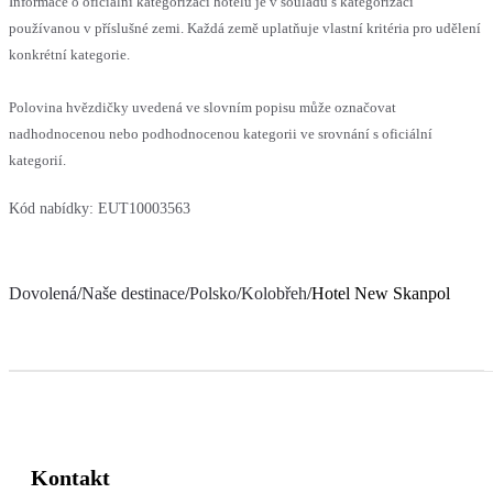
Informace o oficiální kategorizaci hotelu je v souladu s kategorizací
používanou v příslušné zemi. Každá země uplatňuje vlastní kritéria pro udělení
konkrétní kategorie.
Polovina hvězdičky uvedená ve slovním popisu může označovat
nadhodnocenou nebo podhodnocenou kategorii ve srovnání s oficiální
kategorií.
Kód nabídky:
EUT10003563
Dovolená
/
Naše destinace
/
Polsko
/
Kolobřeh
/
Hotel New Skanpol
Kontakt