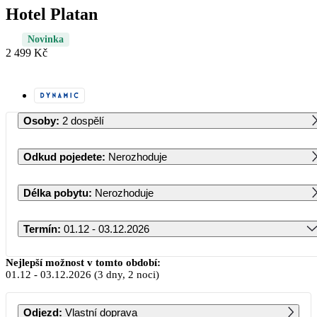
Hotel Platan
Novinka
2 499 Kč
Osoby
:
2 dospělí
Odkud pojedete
:
Nerozhoduje
Délka pobytu
:
Nerozhoduje
Termín
:
01.12 - 03.12.2026
Prosinec 2026
Nejlepší možnost v tomto období:
01.12
-
03.12.2026
(3 dny, 2 noci)
PO
ÚT
ST
ČT
PÁ
SO
NE
Odjezd
:
Vlastní doprava