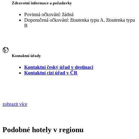
Zdravotní informace a požadavky
Povinná očkování: žádná
Doporučená očkování: žloutenka typu A, žloutenka typu
B
Kontaktní úřady
Kontaktní český úřad v destinaci
Kontaktní cizí úřad v ČR
zobrazit více
Podobné hotely v regionu