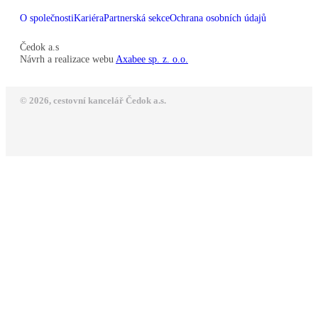
O společnosti
Kariéra
Partnerská sekce
Ochrana osobních údajů
Čedok a.s
Návrh a realizace webu
Axabee sp. z. o.o.
© 2026, cestovní kancelář Čedok a.s.