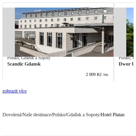
Polsko
,
Gdaňsk a Sopoty
Polsko
,
G
Scandic Gdansk
Dwor U
2 009 Kč
/os.
zobrazit více
Dovolená
/
Naše destinace
/
Polsko
/
Gdaňsk a Sopoty
/
Hotel Platan