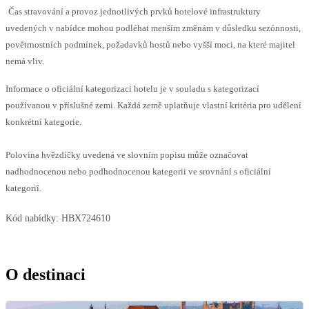
Čas stravování a provoz jednotlivých prvků hotelové infrastruktury
uvedených v nabídce mohou podléhat menším změnám v důsledku sezónnosti,
povětrnostních podmínek, požadavků hostů nebo vyšší moci, na které majitel
nemá vliv.
Informace o oficiální kategorizaci hotelu je v souladu s kategorizací
používanou v příslušné zemi. Každá země uplatňuje vlastní kritéria pro udělení
konkrétní kategorie.
Polovina hvězdičky uvedená ve slovním popisu může označovat
nadhodnocenou nebo podhodnocenou kategorii ve srovnání s oficiální
kategorií.
Kód nabídky:
HBX724610
O destinaci