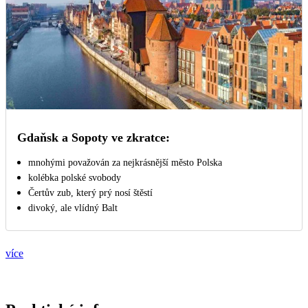
Gdaňsk a Sopoty ve zkratce:
mnohými považován za nejkrásnější město Polska
kolébka polské svobody
Čertův zub, který prý nosí štěstí
divoký, ale vlídný Balt
více