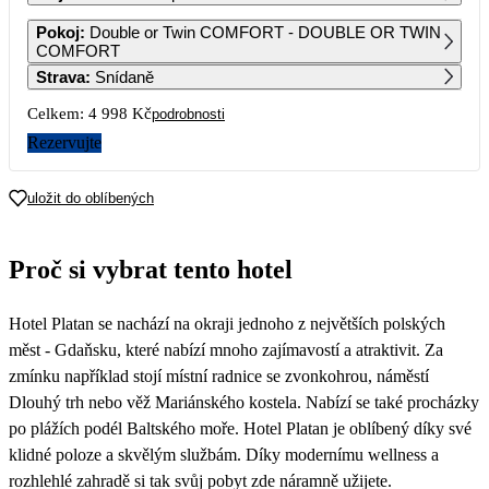
1
2
3
4
5
6
Pokoj
:
Double or Twin COMFORT - DOUBLE OR TWIN
2 499
2 499
2 499
2 499
2 499
2 499
COMFORT
Strava
:
Snídaně
7
8
9
10
11
12
13
2 499
2 499
2 499
2 499
2 499
Celkem:
4 998 Kč
podrobnosti
14
15
16
17
18
19
20
Rezervujte
2 499
2 499
2 499
2 499
2 499
2 499
2 499
21
22
23
24
25
26
27
uložit do oblíbených
2 499
2 499
2 779
3 049
3 049
2 909
2 779
28
29
30
31
Proč si vybrat tento hotel
2 779
2 779
3 539
3 429
Hotel Platan se nachází na okraji jednoho z největších polských
měst - Gdaňsku, které nabízí mnoho zajímavostí a atraktivit. Za
zmínku například stojí místní radnice se zvonkohrou, náměstí
Dlouhý trh nebo věž Mariánského kostela. Nabízí se také procházky
po plážích podél Baltského moře. Hotel Platan je oblíbený díky své
klidné poloze a skvělým službám. Díky modernímu wellness a
rozhlehlé zahradě si tak svůj pobyt zde náramně užijete.