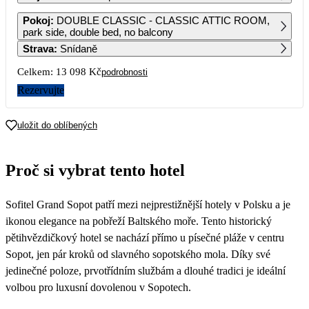
1
2
3
4
Pokoj
:
DOUBLE CLASSIC - CLASSIC ATTIC ROOM,
7 509
8 029
7 479
7 019
park side, double bed, no balcony
Strava
:
Snídaně
5
6
7
8
9
10
11
7 509
8 999
9 969
8 819
7 939
7 209
6 989
Celkem:
13 098 Kč
podrobnosti
12
13
14
15
16
17
18
Rezervujte
7 419
8 759
10 489
10 489
9 969
8 229
6 939
19
20
21
22
23
24
25
uložit do oblíbených
7 389
7 509
7 779
8 169
7 779
6 879
6 549
26
27
28
29
30
31
Proč si vybrat tento hotel
6 549
6 999
7 149
8 049
Sofitel Grand Sopot patří mezi nejprestižnější hotely v Polsku a je
ikonou elegance na pobřeží Baltského moře. Tento historický
pětihvězdičkový hotel se nachází přímo u písečné pláže v centru
Sopot, jen pár kroků od slavného sopotského mola. Díky své
jedinečné poloze, prvotřídním službám a dlouhé tradici je ideální
volbou pro luxusní dovolenou v Sopotech.