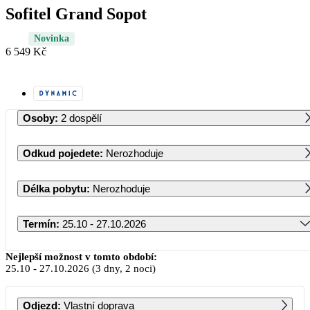
Sofitel Grand Sopot
Novinka
6 549 Kč
Osoby
:
2 dospělí
Odkud pojedete
:
Nerozhoduje
Délka pobytu
:
Nerozhoduje
Termín
:
25.10 - 27.10.2026
Říjen 2026
Nejlepší možnost v tomto období:
25.10
-
27.10.2026
(3 dny, 2 noci)
PO
ÚT
ST
ČT
PÁ
SO
NE
Odjezd
:
Vlastní doprava