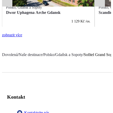
Polsko
,
Gdaňsk a Sopoty
Polsko
,
G
Dwor Uphagena Arche Gdansk
Scandic
1 129 Kč
/os.
zobrazit více
Dovolená
/
Naše destinace
/
Polsko
/
Gdaňsk a Sopoty
/
Sofitel Grand Sop
Kontakt
Kontaktujte nás