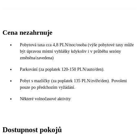
Cena nezahrnuje
Pobytová taxa cca 4,8 PLN/noc/osoba (výše pobytové taxy může
být úpravou místní vyhlášky kdykoliv i v průběhu sezóny
změněna/zavedena)
Parkování (za poplatek 120-150 PLN/auto/den).
Pobyt s mazlíčky (za poplatek 135 PLN/zvíře/den). Povoleni
pouze po předchozím vyžádání.
Některé volnočasové aktivity
Dostupnost pokojů