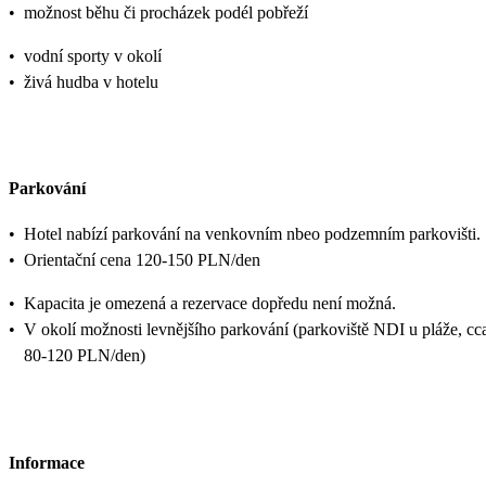
•
možnost běhu či procházek podél pobřeží
•
vodní sporty v okolí
•
živá hudba v hotelu
Parkování
•
Hotel nabízí parkování na venkovním nbeo podzemním parkovišti.
•
Orientační cena 120-150 PLN/den
•
Kapacita je omezená a rezervace dopředu není možná.
•
V okolí možnosti levnějšího parkování (parkoviště NDI u pláže, cc
80-120 PLN/den)
Informace