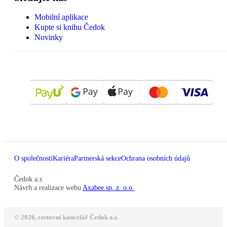
Mobilní aplikace
Kupte si knihu Čedok
Novinky
O společnosti
Kariéra
Partnerská sekce
Ochrana osobních údajů
Čedok a.s
Návrh a realizace webu
Axabee sp. z. o.o.
© 2026, cestovní kancelář Čedok a.s.