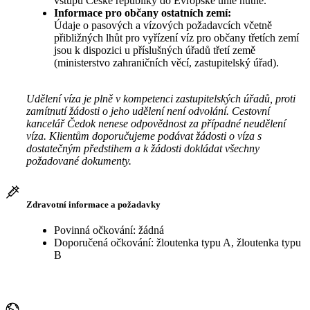
vstupu České republiky do Evropské unie nutné.
Informace pro občany ostatních zemí:
Údaje o pasových a vízových požadavcích včetně
přibližných lhůt pro vyřízení víz pro občany třetích zemí
jsou k dispozici u příslušných úřadů třetí země
(ministerstvo zahraničních věcí, zastupitelský úřad).
Udělení víza je plně v kompetenci zastupitelských úřadů, proti
zamítnutí žádosti o jeho udělení není odvolání. Cestovní
kancelář Čedok nenese odpovědnost za případné neudělení
víza. Klientům doporučujeme podávat žádosti o víza s
dostatečným předstihem a k žádosti dokládat všechny
požadované dokumenty.
Zdravotní informace a požadavky
Povinná očkování: žádná
Doporučená očkování: žloutenka typu A, žloutenka typu
B