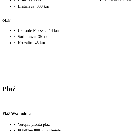
•
Brno: 725 km
•
Železniční za
•
Bratislava: 880 km
Okolí
•
Ustronie Morskie: 14 km
•
Sarbinowo: 35 km
•
Koszalin: 46 km
Pláž
Pláž Wschodnia
•
Veřejná písčitá pláž
•
Přibližně 800 m od hotelu