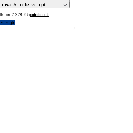
trava
:
All inclusive light
lkem:
7 378 Kč
podrobnosti
zervujte