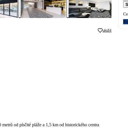
S
Ce
Re
uložit
metrů od písčité pláže a 1,5 km od historického centra