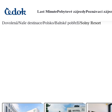
Last Minute
Pobytové zájezdy
Poznávací záje
více fotografií (15)
Dovolená
/
Naše destinace
/
Polsko
/
Baltské pobřeží
/
Solny Resort