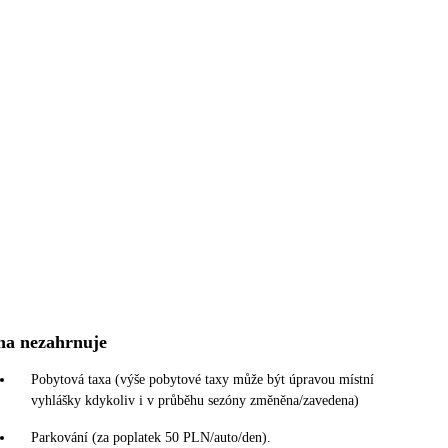
na nezahrnuje
Pobytová taxa (výše pobytové taxy může být úpravou místní
vyhlášky kdykoliv i v průběhu sezóny změněna/zavedena)
Parkování (za poplatek 50 PLN/auto/den).