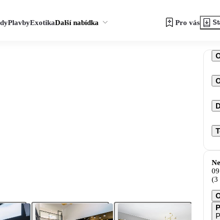
zdy
Plavby
Exotika
Další nabídka
Pro vás
St
O
D
T
Ne
09
(3
O
P
P