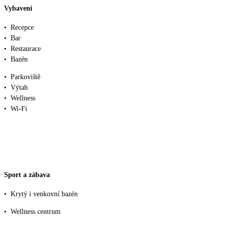
Vybavení
•
Recepce
•
Bar
•
Restaurace
•
Bazén
•
Parkoviště
•
Výtah
•
Wellness
•
Wi-Fi
Sport a zábava
•
Krytý i venkovní bazén
•
Wellness centrum