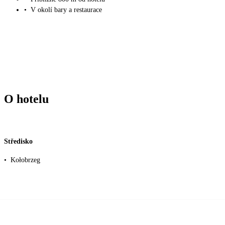
•
V okolí bary a restaurace
O hotelu
Středisko
•
Kołobrzeg