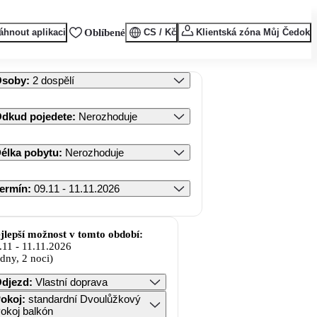
áhnout aplikaci
Oblíbené
CS / Kč
Klientská zóna Můj Čedok
Osoby
:
2 dospělí
dkud pojedete
:
Nerozhoduje
élka pobytu
:
Nerozhoduje
ermín
:
09.11 - 11.11.2026
jlepší možnost v tomto období:
.11
-
11.11.2026
 dny, 2 noci)
djezd
:
Vlastní doprava
okoj
:
standardní Dvoulůžkový
okoj balkón