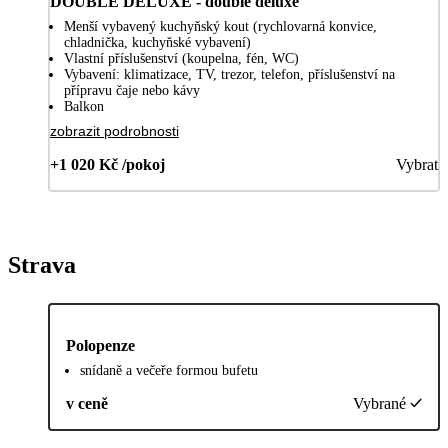
DOUBLE DELUXE - double deluxe
Menší vybavený kuchyňský kout (rychlovarná konvice,
chladnička, kuchyňské vybavení)
Vlastní příslušenství (koupelna, fén, WC)
Vybavení: klimatizace, TV, trezor, telefon, příslušenství na
přípravu čaje nebo kávy
Balkon
zobrazit podrobnosti
+1 020 Kč /pokoj
Vybrat
Strava
Polopenze
snídaně a večeře formou bufetu
v ceně
Vybrané