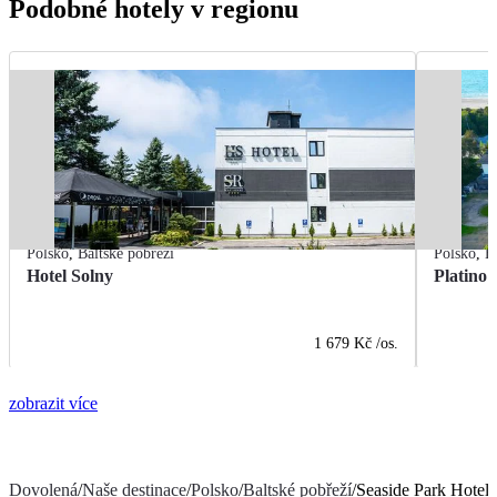
Podobné hotely v regionu
Polsko
,
Baltské pobřeží
Polsko
,
B
Hotel Solny
Platino
1 679 Kč
/os.
zobrazit více
Dovolená
/
Naše destinace
/
Polsko
/
Baltské pobřeží
/
Seaside Park Hotel