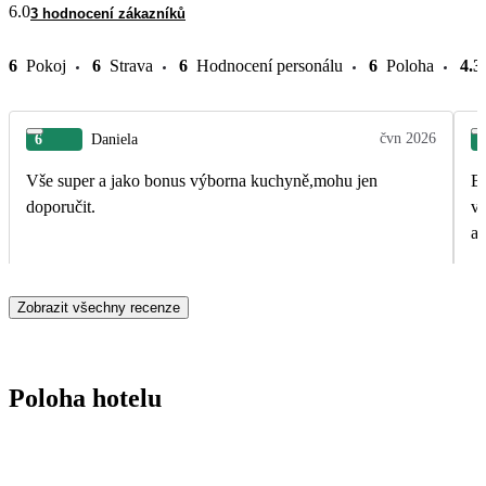
6.0
3 hodnocení zákazníků
6
Pokoj
6
Strava
6
Hodnocení personálu
6
Poloha
4.3
čvn 2026
6
Daniela
Vše super a jako bonus výborna kuchyně,mohu jen
By
doporučit.
vrátíme. Dele
an
Zobrazit všechny recenze
Poloha hotelu