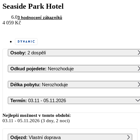
Seaside Park Hotel
6.0
3 hodnocení zákazníků
4 059 Kč
Osoby
:
2 dospělí
Odkud pojedete
:
Nerozhoduje
Délka pobytu
:
Nerozhoduje
Termín
:
03.11 - 05.11.2026
Listopad 2026
Nejlepší možnost v tomto období:
03.11
-
05.11.2026
(3 dny, 2 noci)
PO
ÚT
ST
ČT
PÁ
SO
NE
Odjezd
:
Vlastní doprava