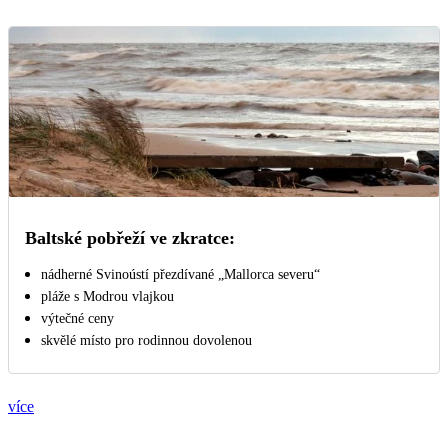
Baltské pobřeží ve zkratce:
nádherné Svinoústí přezdívané „Mallorca severu“
pláže s Modrou vlajkou
výtečné ceny
skvělé místo pro rodinnou dovolenou
více