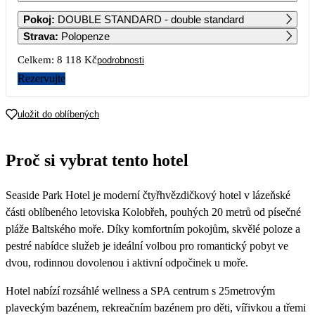
1
Pokoj
:
DOUBLE STANDARD - double standard
5 079
Strava
:
Polopenze
2
3
4
5
6
7
8
Celkem:
8 118 Kč
podrobnosti
4 569
4 059
4 059
4 059
4 059
4 059
4 059
Rezervujte
9
10
11
12
13
14
15
4 059
4 059
4 059
4 059
4 059
4 059
4 059
uložit do oblíbených
16
17
18
19
20
21
22
4 059
4 059
4 059
4 059
4 059
4 059
4 059
Proč si vybrat tento hotel
23
24
25
26
27
28
29
4 059
4 059
4 059
4 059
4 059
4 059
4 059
Seaside Park Hotel je moderní čtyřhvězdičkový hotel v lázeňské
30
4 059
části oblíbeného letoviska Kolobřeh, pouhých 20 metrů od písečné
pláže Baltského moře. Díky komfortním pokojům, skvělé poloze a
pestré nabídce služeb je ideální volbou pro romantický pobyt ve
dvou, rodinnou dovolenou i aktivní odpočinek u moře.
Hotel nabízí rozsáhlé wellness a SPA centrum s 25metrovým
plaveckým bazénem, rekreačním bazénem pro děti, vířivkou a třemi