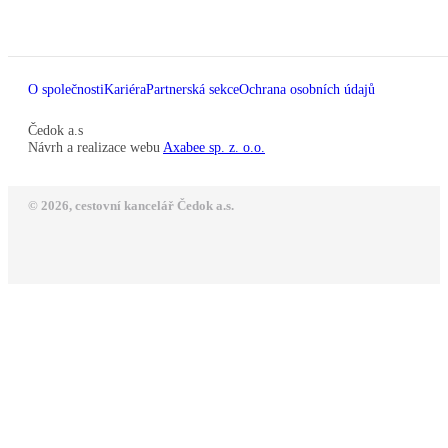
O společnosti
Kariéra
Partnerská sekce
Ochrana osobních údajů
Čedok a.s
Návrh a realizace webu
Axabee sp. z. o.o.
© 2026, cestovní kancelář Čedok a.s.