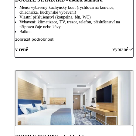
Menší vybavený kuchyňský kout (rychlovarná konvice,
chladnička, kuchyňské vybavení)
Vlastní příslušenství (koupelna, fén, WC)
Vybavení: klimatizace, TV, trezor, telefon, příslušenství na
přípravu čaje nebo kávy
Balkon
zobrazit podrobnosti
v ceně
Vybrané