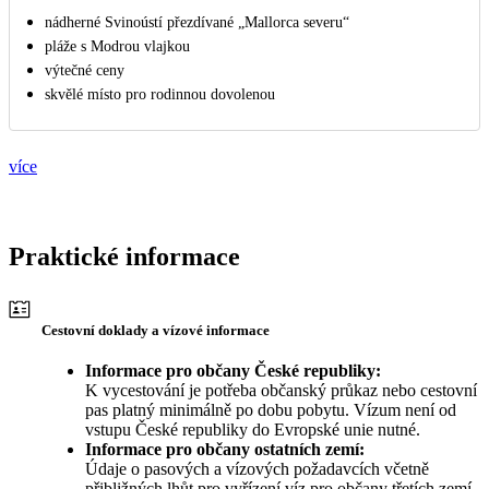
nádherné Svinoústí přezdívané „Mallorca severu“
pláže s Modrou vlajkou
výtečné ceny
skvělé místo pro rodinnou dovolenou
více
Praktické informace
Cestovní doklady a vízové informace
Informace pro občany České republiky:
K vycestování je potřeba občanský průkaz nebo cestovní
pas platný minimálně po dobu pobytu. Vízum není od
vstupu České republiky do Evropské unie nutné.
Informace pro občany ostatních zemí:
Údaje o pasových a vízových požadavcích včetně
přibližných lhůt pro vyřízení víz pro občany třetích zemí