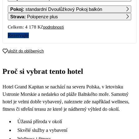
1
Pokoj
:
standardní Dvoulůžkový Pokoj balkón
2 089
Strava
:
Polopenze plus
2
3
4
5
6
7
8
Celkem:
4 178 Kč
podrobnosti
2 089
2 089
2 089
2 089
2 089
2 089
2 089
Rezervujte
9
10
11
12
13
14
15
2 089
2 089
2 089
2 089
2 089
2 089
2 089
uložit do oblíbených
16
17
18
19
20
21
22
2 089
2 089
2 089
2 089
2 089
2 089
2 089
Proč si vybrat tento hotel
23
24
25
26
27
28
29
2 089
2 089
2 089
2 089
2 089
2 089
2 089
Hotel Grand Kapitan se nachází na severu Polska, v letovisku
30
2 089
Ustronie Morskie a nedaleko od pláže Baltského moře. Samotný
hotel je velmi dobře vybavený, naleznete zde například wellness,
fitness či střešní terasu ze které je nádherný výhled do okolí.
Úžasná příroda v okolí
Skvělé služby a vybavení
Wellness i fitness