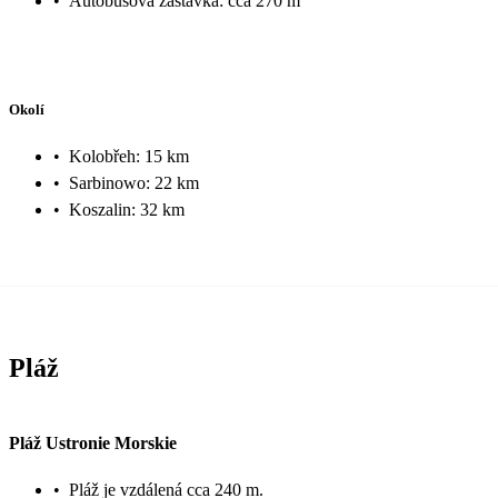
•
Autobusová zastávka: cca 270 m
Okolí
•
Kolobřeh: 15 km
•
Sarbinowo: 22 km
•
Koszalin: 32 km
Pláž
Pláž Ustronie Morskie
•
Pláž je vzdálená cca 240 m.