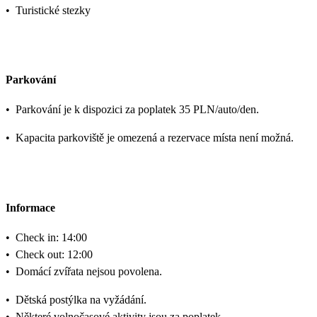
•
Turistické stezky
Parkování
•
Parkování je k dispozici za poplatek 35 PLN/auto/den.
•
Kapacita parkoviště je omezená a rezervace místa není možná.
Informace
•
Check in: 14:00
•
Check out: 12:00
•
Domácí zvířata nejsou povolena.
•
Dětská postýlka na vyžádání.
•
Některé volnočasové aktivity jsou za poplatek.