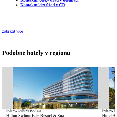
Kontaktní český úřad v destinaci
Kontaktní cizí úřad v ČR
zobrazit více
Podobné hotely v regionu
Polsko
,
Baltské pobřeží
Polsko
,
B
Hilton Swinoujscie Resort & Spa
Hotel A