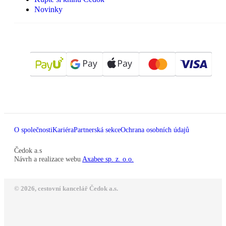
Novinky
O společnosti
Kariéra
Partnerská sekce
Ochrana osobních údajů
Čedok a.s
Návrh a realizace webu
Axabee sp. z. o.o.
© 2026, cestovní kancelář Čedok a.s.