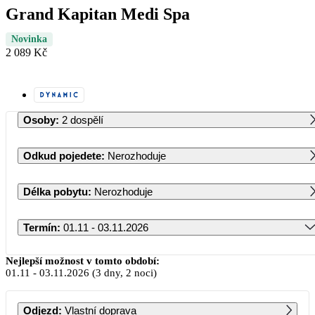
Grand Kapitan Medi Spa
Novinka
2 089 Kč
Osoby
:
2 dospělí
Odkud pojedete
:
Nerozhoduje
Délka pobytu
:
Nerozhoduje
Termín
:
01.11 - 03.11.2026
Listopad 2026
Nejlepší možnost v tomto období:
01.11
-
03.11.2026
(3 dny, 2 noci)
PO
ÚT
ST
ČT
PÁ
SO
NE
Odjezd
:
Vlastní doprava