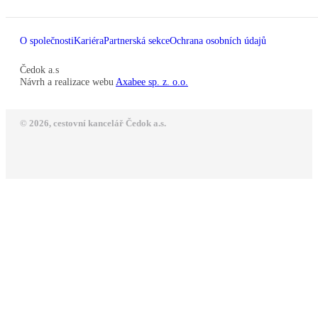
O společnosti
Kariéra
Partnerská sekce
Ochrana osobních údajů
Čedok a.s
Návrh a realizace webu
Axabee sp. z. o.o.
© 2026, cestovní kancelář Čedok a.s.