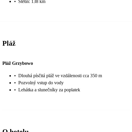
•
Štětín: 138 km
Pláž
Pláž Grzybowo
•
Dlouhá písčitá pláž ve vzdálenosti cca 350 m
•
Pozvolný vstup do vody
•
Lehátka a slunečníky za poplatek
O hotelu