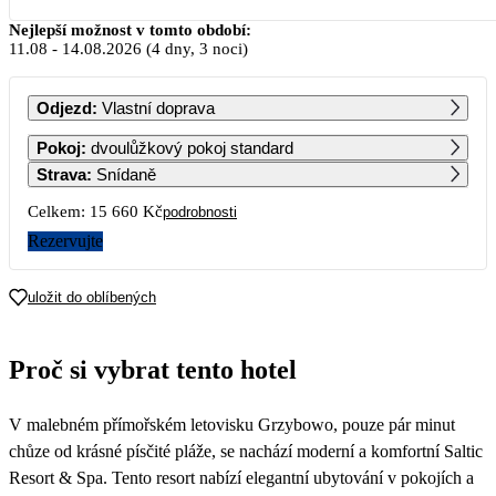
Srpen 2026
Nejlepší možnost v tomto období:
11.08
-
14.08.2026
(4 dny, 3 noci)
PO
ÚT
ST
ČT
PÁ
SO
NE
Odjezd
:
Vlastní doprava
1
2
Pokoj
:
dvoulůžkový pokoj standard
Strava
:
Snídaně
3
4
5
6
7
8
9
Celkem:
15 660 Kč
podrobnosti
Rezervujte
10
11
12
13
14
15
16
7 830
7 830
7 830
7 830
7 830
7 830
uložit do oblíbených
17
18
19
20
21
22
23
7 830
7 830
7 830
7 830
7 460
7 090
6 720
Proč si vybrat tento hotel
24
25
26
27
28
29
30
6 720
6 720
6 720
6 720
6 720
6 720
6 720
V malebném přímořském letovisku Grzybowo, pouze pár minut
31
6 720
chůze od krásné písčité pláže, se nachází moderní a komfortní Saltic
Resort & Spa. Tento resort nabízí elegantní ubytování v pokojích a