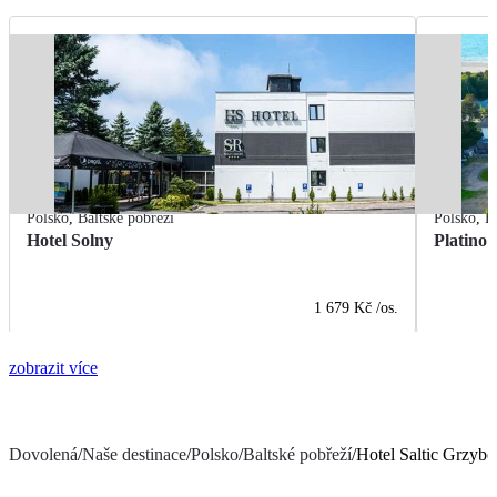
Polsko
,
Baltské pobřeží
Polsko
,
B
Hotel Solny
Platino
1 679 Kč
/os.
zobrazit více
Dovolená
/
Naše destinace
/
Polsko
/
Baltské pobřeží
/
Hotel Saltic Grzyb