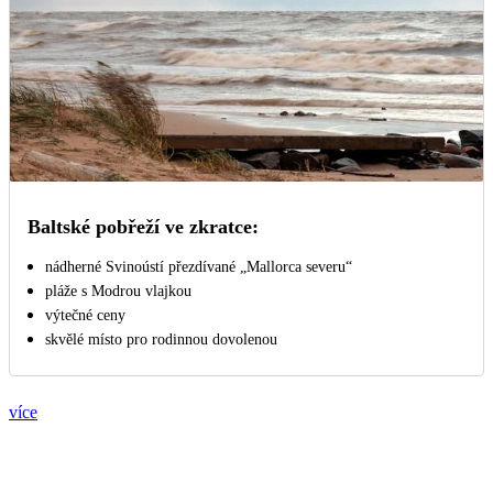
Baltské pobřeží ve zkratce:
nádherné Svinoústí přezdívané „Mallorca severu“
pláže s Modrou vlajkou
výtečné ceny
skvělé místo pro rodinnou dovolenou
více