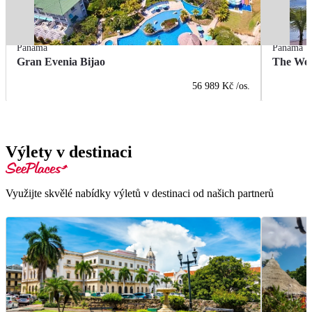
Panama
Panama
Gran Evenia Bijao
The Wes
56 989 Kč
/os.
Výlety v destinaci
Využijte skvělé nabídky výletů v destinaci od našich partnerů