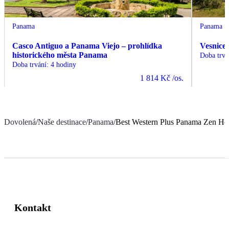
Panama
Panama
Casco Antiguo a Panama Viejo – prohlídka
Vesnice
historického města Panama
Doba trvá
Doba trvání
:
4 hodiny
1 814 Kč
/os.
Dovolená
/
Naše destinace
/
Panama
/
Best Western Plus Panama Zen Ho
Kontakt