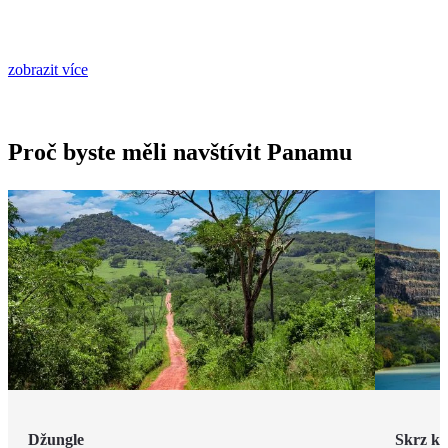
zobrazit více
Proč byste měli navštívit Panamu
Džungle
Skrz ko