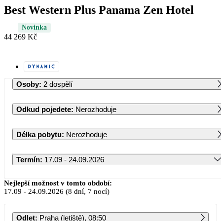
Best Western Plus Panama Zen Hotel
Novinka
44 269 Kč
Osoby
:
2 dospělí
Odkud pojedete
:
Nerozhoduje
Délka pobytu
:
Nerozhoduje
Termín
:
17.09 - 24.09.2026
Září 2026
Nejlepší možnost v tomto období:
17.09
-
24.09.2026
(8 dní, 7 nocí)
PO
ÚT
ST
ČT
PÁ
SO
NE
Odlet
:
Praha (letiště), 08:50