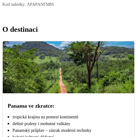
Kód nabídky:
APAPANFM8S
O destinaci
Panama ve zkratce:
tropická krajina na pomezí kontinentů
deštné pralesy i mohutné vulkány
Panamský průplav –⁠⁠⁠⁠⁠⁠ zázrak moderní techniky