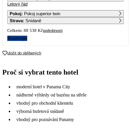
Letový řád
1
2
3
4
5
6
47 729
51 569
Pokoj
:
Pokoj superior twin
Strava
:
Snídaně
7
8
9
10
11
12
13
46 449
55 949
Celkem:
88 538 Kč
podrobnosti
14
15
16
17
18
19
20
Rezervujte
44 269
60 729
21
22
23
24
25
26
27
uložit do oblíbených
44 269
28
29
30
Proč si vybrat tento hotel
moderní hotel v Panama City
nádherné výhledy od bazénu na střeše
vhodný pro obchodní klientelu
výborná bufetová snídaně
vhodný pro poznávání Panamy