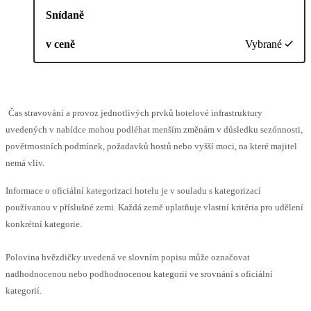
Snídaně
v ceně
Vybrané
Čas stravování a provoz jednotlivých prvků hotelové infrastruktury
uvedených v nabídce mohou podléhat menším změnám v důsledku sezónnosti,
povětrnostních podmínek, požadavků hostů nebo vyšší moci, na které majitel
nemá vliv.
Informace o oficiální kategorizaci hotelu je v souladu s kategorizací
používanou v příslušné zemi. Každá země uplatňuje vlastní kritéria pro udělení
konkrétní kategorie.
Polovina hvězdičky uvedená ve slovním popisu může označovat
nadhodnocenou nebo podhodnocenou kategorii ve srovnání s oficiální
kategorií.