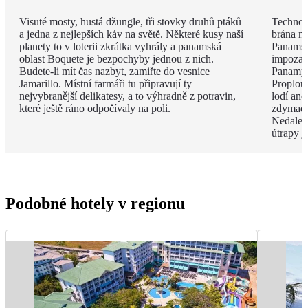
Visuté mosty, hustá džungle, tři stovky druhů ptáků
Technolo
a jedna z nejlepších káv na světě. Některé kusy naší
brána me
planety to v loterii zkrátka vyhrály a panamská
Panamsk
oblast Boquete je bezpochyby jednou z nich.
impozan
Budete-li mít čas nazbyt, zamiřte do vesnice
Panamy p
Jamarillo. Místní farmáři tu připravují ty
Proplout
nejvybranější delikatesy, a to výhradně z potravin,
lodí ane
které ještě ráno odpočívaly na poli.
zdymadl
Nedalek
útrapy j
Podobné hotely v regionu