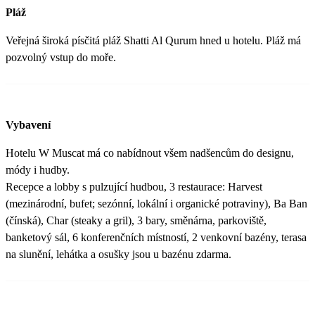
Pláž
Veřejná široká písčitá pláž Shatti Al Qurum hned u hotelu. Pláž má
pozvolný vstup do moře.
Vybavení
Hotelu W Muscat má co nabídnout všem nadšencům do designu,
módy i hudby.
Recepce a lobby s pulzující hudbou, 3 restaurace: Harvest
(mezinárodní, bufet; sezónní, lokální i organické potraviny), Ba Ban
(čínská), Char (steaky a gril), 3 bary, směnárna, parkoviště,
banketový sál, 6 konferenčních místností, 2 venkovní bazény, terasa
na slunění, lehátka a osušky jsou u bazénu zdarma.