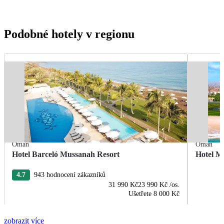
Podobné hotely v regionu
Omán
Omán
Hotel Barceló Mussanah Resort
Hotel M
4.7
943 hodnocení zákazníků
31 990 Kč
23 990 Kč
/os.
Ušetřete
8 000 Kč
zobrazit více