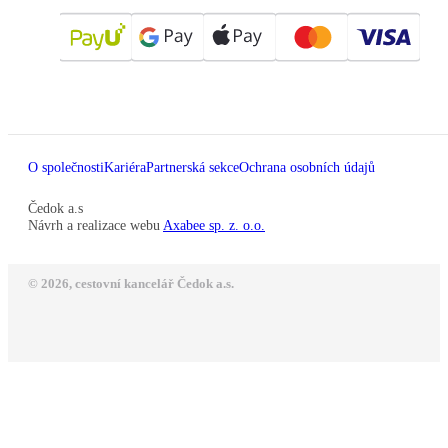
O společnosti
Kariéra
Partnerská sekce
Ochrana osobních údajů
Čedok a.s
Návrh a realizace webu
Axabee sp. z. o.o.
© 2026, cestovní kancelář Čedok a.s.