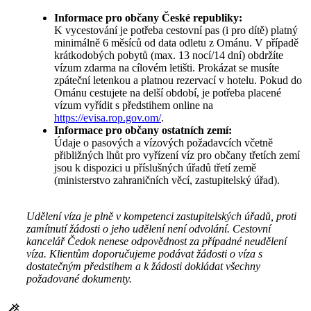
Informace pro občany České republiky:
K vycestování je potřeba cestovní pas (i pro dítě) platný
minimálně 6 měsíců od data odletu z Ománu. V případě
krátkodobých pobytů (max. 13 nocí/14 dní) obdržíte
vízum zdarma na cílovém letišti. Prokázat se musíte
zpáteční letenkou a platnou rezervací v hotelu. Pokud do
Ománu cestujete na delší období, je potřeba placené
vízum vyřídit s předstihem online na
https://evisa.rop.gov.om/
.
Informace pro občany ostatních zemí:
Údaje o pasových a vízových požadavcích včetně
přibližných lhůt pro vyřízení víz pro občany třetích zemí
jsou k dispozici u příslušných úřadů třetí země
(ministerstvo zahraničních věcí, zastupitelský úřad).
Udělení víza je plně v kompetenci zastupitelských úřadů, proti
zamítnutí žádosti o jeho udělení není odvolání. Cestovní
kancelář Čedok nenese odpovědnost za případné neudělení
víza. Klientům doporučujeme podávat žádosti o víza s
dostatečným předstihem a k žádosti dokládat všechny
požadované dokumenty.