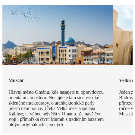
Muscat
Velká m
Hlavní město Ománu, kde nasajete tu opravdovou
Jeden z 
orientální atmosféru. Nenajdete tam sice vysoké
Budova 
skleněné mrakodrapy, o architektonické perly
přiroze
přesto není nouze. Třeba Velká mešita sultána
ručně vá
Kábúse, ta vůbec největší v Ománu. Za návštěvu
Muscatu 
stojí i přímořská čtvrť Mutrah s tradičním bazarem
plným originálních suvenýrů.