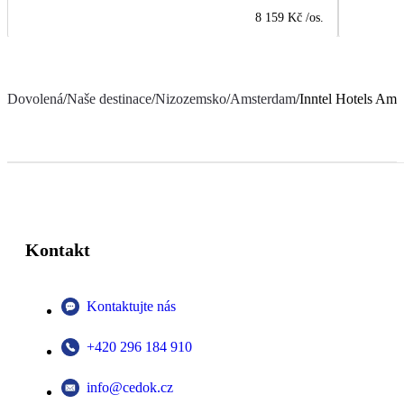
8 159 Kč
/os.
Dovolená
/
Naše destinace
/
Nizozemsko
/
Amsterdam
/
Inntel Hotels Am
Kontakt
Kontaktujte nás
+420 296 184 910
info@cedok.cz