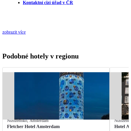
Kontaktní cizí úřad v ČR
zobrazit více
Podobné hotely v regionu
Nizozemsko
,
Amsterdam
Nizozems
Fletcher Hotel Amsterdam
Hotel At