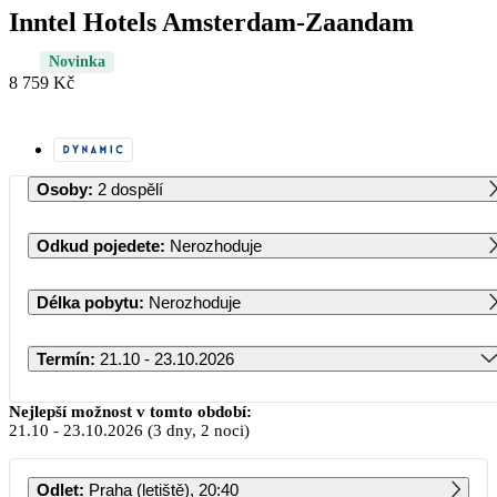
Inntel Hotels Amsterdam-Zaandam
Novinka
8 759 Kč
Osoby
:
2 dospělí
Odkud pojedete
:
Nerozhoduje
Délka pobytu
:
Nerozhoduje
Termín
:
21.10 - 23.10.2026
Říjen 2026
Nejlepší možnost v tomto období:
21.10
-
23.10.2026
(3 dny, 2 noci)
PO
ÚT
ST
ČT
PÁ
SO
NE
Odlet
:
Praha (letiště), 20:40