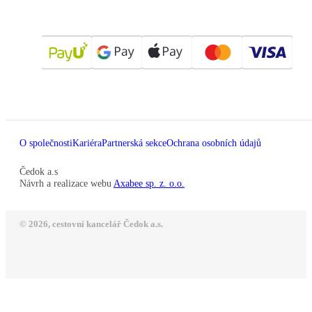
O společnosti
Kariéra
Partnerská sekce
Ochrana osobních údajů
Čedok a.s
Návrh a realizace webu
Axabee sp. z. o.o.
© 2026, cestovní kancelář Čedok a.s.