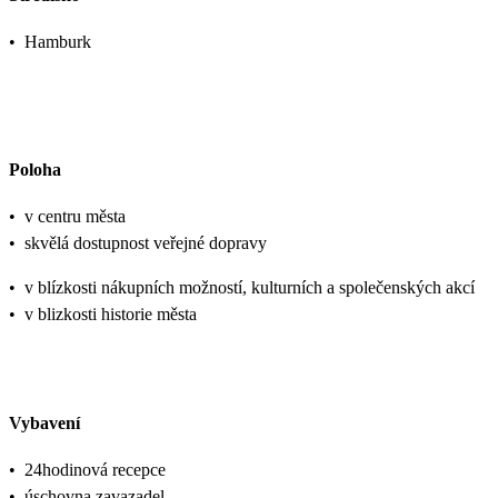
•
Hamburk
Poloha
•
v centru města
•
skvělá dostupnost veřejné dopravy
•
v blízkosti nákupních možností, kulturních a společenských akcí
•
v blizkosti historie města
Vybavení
•
24hodinová recepce
•
úschovna zavazadel