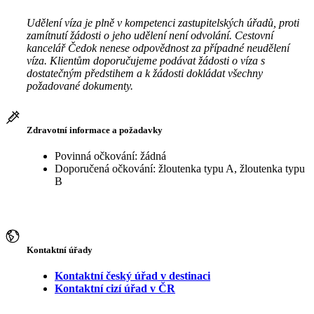
Udělení víza je plně v kompetenci zastupitelských úřadů, proti
zamítnutí žádosti o jeho udělení není odvolání. Cestovní
kancelář Čedok nenese odpovědnost za případné neudělení
víza. Klientům doporučujeme podávat žádosti o víza s
dostatečným předstihem a k žádosti dokládat všechny
požadované dokumenty.
Zdravotní informace a požadavky
Povinná očkování: žádná
Doporučená očkování: žloutenka typu A, žloutenka typu
B
Kontaktní úřady
Kontaktní český úřad v destinaci
Kontaktní cizí úřad v ČR