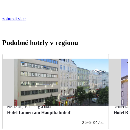
zobrazit více
Podobné hotely v regionu
Německo
,
Hamburg a okolí
Německo
Hotel Lumen am Hauptbahnhof
Hotel R
2 569 Kč
/os.