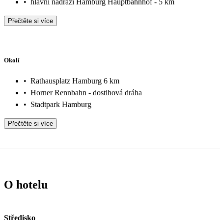
•
hlavní nádraží Hamburg Hauptbahnhof - 5 km
Přečtěte si více
Okolí
•
Rathausplatz Hamburg 6 km
•
Horner Rennbahn - dostihová dráha
•
Stadtpark Hamburg
Přečtěte si více
O hotelu
Středisko