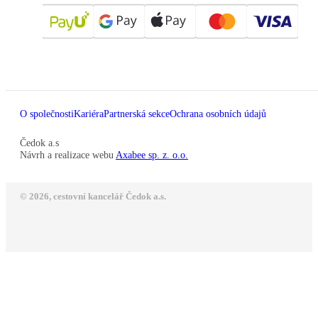
O společnosti
Kariéra
Partnerská sekce
Ochrana osobních údajů
Čedok a.s
Návrh a realizace webu
Axabee sp. z. o.o.
© 2026, cestovní kancelář Čedok a.s.