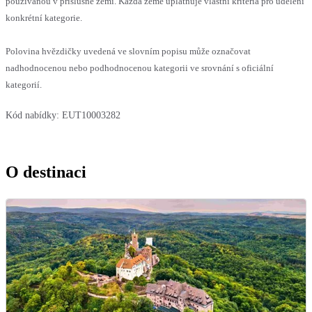
používanou v příslušné zemi. Každá země uplatňuje vlastní kritéria pro udělení
konkrétní kategorie.
Polovina hvězdičky uvedená ve slovním popisu může označovat
nadhodnocenou nebo podhodnocenou kategorii ve srovnání s oficiální
kategorií.
Kód nabídky:
EUT10003282
O destinaci