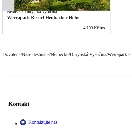
Německo
,
Durynská Vysočina
Werrapark Resort Heubacher Höhe
4 109 Kč
/os.
Dovolená
/
Naše destinace
/
Německo
/
Durynská Vysočina
/
Werrapark Re
Kontakt
Kontaktujte nás