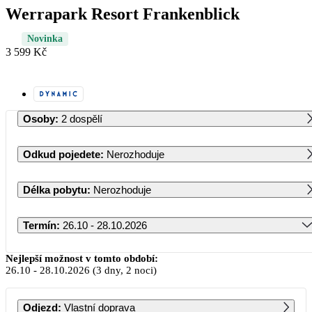
Werrapark Resort Frankenblick
Novinka
3 599 Kč
Osoby
:
2 dospělí
Odkud pojedete
:
Nerozhoduje
Délka pobytu
:
Nerozhoduje
Termín
:
26.10 - 28.10.2026
Říjen 2026
Nejlepší možnost v tomto období:
26.10
-
28.10.2026
(3 dny, 2 noci)
PO
ÚT
ST
ČT
PÁ
SO
NE
Odjezd
:
Vlastní doprava