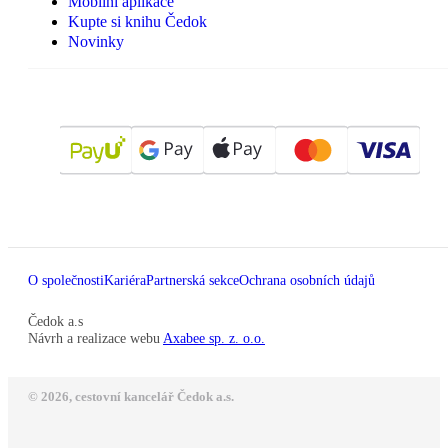
Mobilní aplikace
Kupte si knihu Čedok
Novinky
O společnosti
Kariéra
Partnerská sekce
Ochrana osobních údajů
Čedok a.s
Návrh a realizace webu
Axabee sp. z. o.o.
© 2026, cestovní kancelář Čedok a.s.