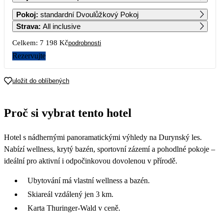
1
2
3
4
Pokoj
:
standardní Dvoulůžkový Pokoj
3 749
3 749
3 749
3 749
Strava
:
All inclusive
5
6
7
8
9
10
11
Celkem:
7 198 Kč
podrobnosti
3 749
3 749
3 749
3 749
3 749
3 749
3 999
Rezervujte
12
13
14
15
16
17
18
4 259
4 259
4 259
4 259
4 259
4 259
4 259
uložit do oblíbených
19
20
21
22
23
24
25
4 259
4 259
4 259
4 259
4 259
4 259
3 929
Proč si vybrat tento hotel
26
27
28
29
30
31
3 599
3 599
3 599
3 599
3 599
3 599
Hotel s nádhernými panoramatickými výhledy na Durynský les.
Nabízí wellness, krytý bazén, sportovní zázemí a pohodlné pokoje –
ideální pro aktivní i odpočinkovou dovolenou v přírodě.
Ubytování má vlastní wellness a bazén.
Skiareál vzdálený jen 3 km.
Karta Thuringer-Wald v ceně.