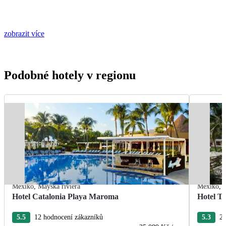
zobrazit více
Podobné hotely v regionu
Mexiko
,
Mayská riviéra
Mexiko
,
Hotel Catalonia Playa Maroma
Hotel T
5.5
12 hodnocení zákazníků
5.3
22