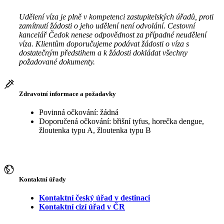
Udělení víza je plně v kompetenci zastupitelských úřadů, proti
zamítnutí žádosti o jeho udělení není odvolání. Cestovní
kancelář Čedok nenese odpovědnost za případné neudělení
víza. Klientům doporučujeme podávat žádosti o víza s
dostatečným předstihem a k žádosti dokládat všechny
požadované dokumenty.
Zdravotní informace a požadavky
Povinná očkování: žádná
Doporučená očkování: břišní tyfus, horečka dengue,
žloutenka typu A, žloutenka typu B
Kontaktní úřady
Kontaktní český úřad v destinaci
Kontaktní cizí úřad v ČR