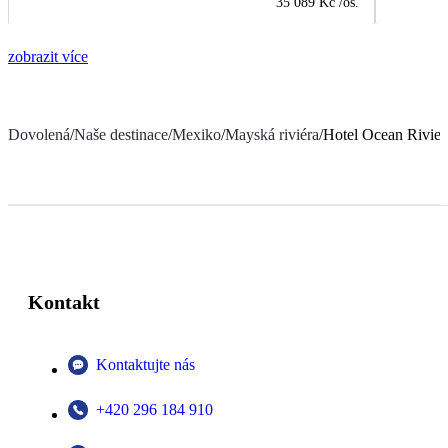
35 089 Kč
/os.
zobrazit více
Dovolená
/
Naše destinace
/
Mexiko
/
Mayská riviéra
/
Hotel Ocean Rivier
Kontakt
Kontaktujte nás
+420 296 184 910