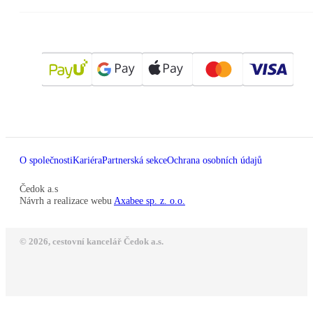
O společnosti
Kariéra
Partnerská sekce
Ochrana osobních údajů
Čedok a.s
Návrh a realizace webu
Axabee sp. z. o.o.
© 2026, cestovní kancelář Čedok a.s.