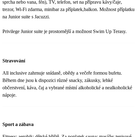
sprcha nebo vana, fén), TV, telefon, set na přípravu kávy/čaje,
trezor, Wi-Fi zdarma, minibar za příplatek,balkon. Možnost příplatku
na Junior suite s Jacuzzi.
Privilege Junior suite je prostornější a možnost Swim Up Terasy.
Stravování
All inclusive zahrnuje snídaně, obědy a večeře formou bufetu.
Během dne jsou k dispozici různé snacky, zákusky, lehké
občerstvení, káva, čaj a vybrané místní alkoholické a nealkoholické
nápoje.
Sport a zábava
Fitness; aerobik; dětské hřiště. Za poplatek sauna; masáže; tenisové