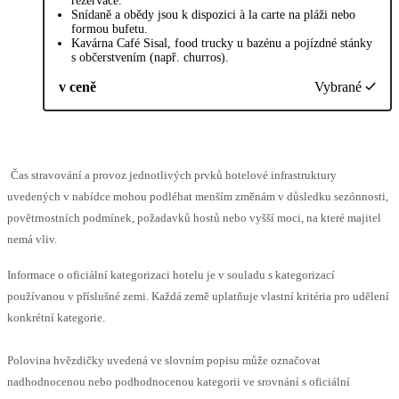
rezervace.
Snídaně a obědy jsou k dispozici à la carte na pláži nebo
formou bufetu.
Kavárna Café Sisal, food trucky u bazénu a pojízdné stánky
s občerstvením (např. churros).
v ceně
Vybrané
Čas stravování a provoz jednotlivých prvků hotelové infrastruktury
uvedených v nabídce mohou podléhat menším změnám v důsledku sezónnosti,
povětrnostních podmínek, požadavků hostů nebo vyšší moci, na které majitel
nemá vliv.
Informace o oficiální kategorizaci hotelu je v souladu s kategorizací
používanou v příslušné zemi. Každá země uplatňuje vlastní kritéria pro udělení
konkrétní kategorie.
Polovina hvězdičky uvedená ve slovním popisu může označovat
nadhodnocenou nebo podhodnocenou kategorii ve srovnání s oficiální