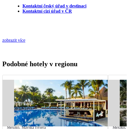
Kontaktní český úřad v destinaci
Kontaktní cizí úřad v ČR
zobrazit více
Podobné hotely v regionu
Mexiko
,
Mayská riviéra
Mexiko
,