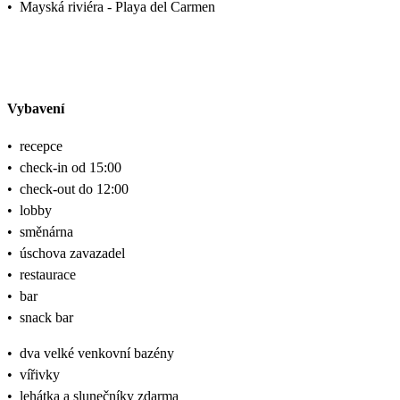
•
Mayská riviéra - Playa del Carmen
Vybavení
•
recepce
•
check-in od 15:00
•
check-out do 12:00
•
lobby
•
směnárna
•
úschova zavazadel
•
restaurace
•
bar
•
snack bar
•
dva velké venkovní bazény
•
vířivky
•
lehátka a slunečníky zdarma