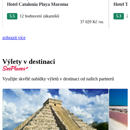
Hotel Catalonia Playa Maroma
Hotel T
5.5
12 hodnocení zákazníků
5.3
22
37 029 Kč
/os.
zobrazit více
Výlety v destinaci
Využijte skvělé nabídky výletů v destinaci od našich partnerů