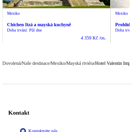
Mexiko
Mexiko
Chichen Itzá a mayská kuchyně
Prohlíd
Doba trvání
:
Půl dne
Doba trvá
4 359 Kč
/os.
Dovolená
/
Naše destinace
/
Mexiko
/
Mayská riviéra
/
Hotel Valentin Imp
Kontakt
Kontaktujte nás