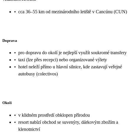
•
cca 36–55 km od mezinárodního letiště v Cancúnu (CUN)
Doprava
•
pro dopravu do okolí je nejlepší využít soukromé transfery
•
taxi (lze přes recepci) nebo organizované výlety
•
hotel neleží přímo u hlavní silnice, kde zastavují veřejné
autobusy (colectivos)
Okolí
•
v klidném prostředí obklopen přírodou
•
resort nabízí obchod se suvenýry, dárkovým zbožím a
klenotnictví