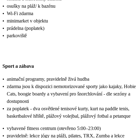
•
osušky na pláž/ k bazénu
•
Wi-Fi zdarma
•
minimarket v objektu
•
prádelna (poplatek)
•
parkoviště
Sport a zábava
•
animační programy, pravidelně živá hudba
•
zdarma jsou k dispozici nemotorizované sporty jako kajaky, Hobie
Cats, boogie boardy a vybavení pro šnorchlování - dle sezóny a
dostupnosti
•
za poplatek - dva osvětlené tenisové kurty, kurt na paddle tenis,
basketbalové hřiště, plážový volejbal, plážový fotbal a petanque
•
vybavené fitness centrum (otevřeno 5:00–23:00)
•
pravidelně: lekce jógy na pláži, pilates, TRX, Zumba a lekce