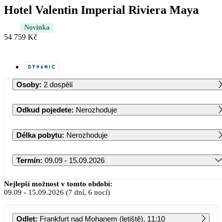
Hotel Valentin Imperial Riviera Maya
Novinka
54 759 Kč
Osoby
:
2 dospělí
Odkud pojedete
:
Nerozhoduje
Délka pobytu
:
Nerozhoduje
Termín
:
09.09 - 15.09.2026
Září 2026
Nejlepší možnost v tomto období:
09.09
-
15.09.2026
(7 dní, 6 nocí)
PO
ÚT
ST
ČT
PÁ
SO
NE
Odlet
:
Frankfurt nad Mohanem (letiště), 11:10