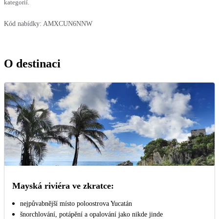
kategorií.
Kód nabídky:
AMXCUN6NNW
O destinaci
Mayská riviéra ve zkratce:
nejpůvabnější místo poloostrova Yucatán
šnorchlování, potápění a opalování jako nikde jinde