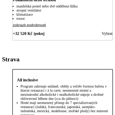
manželská postel nebo dvě oddělená lůžka
stropní ventilátor
klimatizace
trezor
zobrazit podrobnosti
+32 520 Kč /pokoj
Vybrat
Strava
All inclusive
Program zahrnuje snídaně, obědy a večeře formou bufetu v
hlavní restauraci i à la carte, neomezené místní a
mezinárodní alkoholické i nealkoholické nápoje a drobné
občerstvení během dne (cca do půlnoci).
Hosté mají neomezený přístup do 7 specializovaných
restaurací (italská, francouzská, japonská, asonjsko-
indonéská, mexická, steakhouse, mořské plody) bez nutnosti