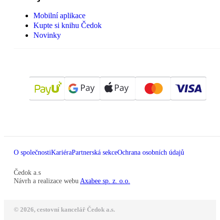
Mobilní aplikace
Kupte si knihu Čedok
Novinky
O společnosti
Kariéra
Partnerská sekce
Ochrana osobních údajů
Čedok a.s
Návrh a realizace webu
Axabee sp. z. o.o.
© 2026, cestovní kancelář Čedok a.s.