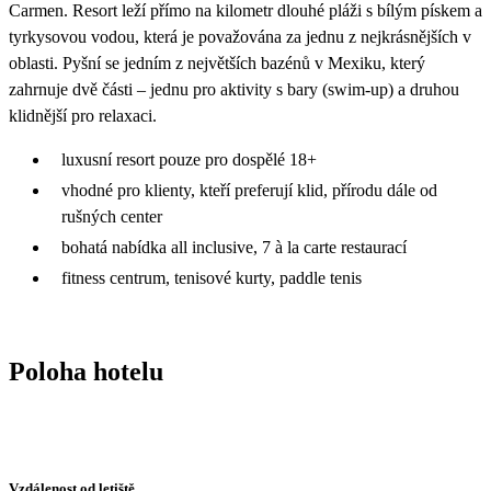
Carmen. Resort leží přímo na kilometr dlouhé pláži s bílým pískem a
tyrkysovou vodou, která je považována za jednu z nejkrásnějších v
oblasti. Pyšní se jedním z největších bazénů v Mexiku, který
zahrnuje dvě části – jednu pro aktivity s bary (swim-up) a druhou
klidnější pro relaxaci.
luxusní resort pouze pro dospělé 18+
vhodné pro klienty, kteří preferují klid, přírodu dále od
rušných center
bohatá nabídka all inclusive, 7 à la carte restaurací
fitness centrum, tenisové kurty, paddle tenis
Poloha hotelu
Vzdálenost od letiště