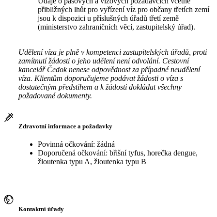
Údaje o pasových a vízových požadavcích včetně
přibližných lhůt pro vyřízení víz pro občany třetích zemí
jsou k dispozici u příslušných úřadů třetí země
(ministerstvo zahraničních věcí, zastupitelský úřad).
Udělení víza je plně v kompetenci zastupitelských úřadů, proti
zamítnutí žádosti o jeho udělení není odvolání. Cestovní
kancelář Čedok nenese odpovědnost za případné neudělení
víza. Klientům doporučujeme podávat žádosti o víza s
dostatečným předstihem a k žádosti dokládat všechny
požadované dokumenty.
Zdravotní informace a požadavky
Povinná očkování: žádná
Doporučená očkování: břišní tyfus, horečka dengue,
žloutenka typu A, žloutenka typu B
Kontaktní úřady