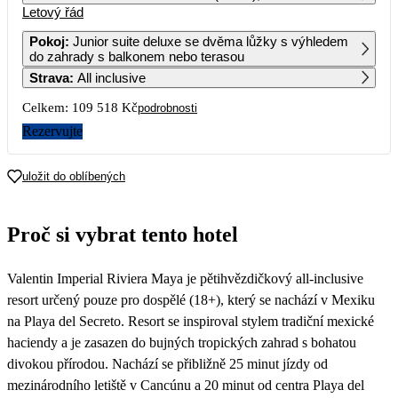
Letový řád
1
2
3
4
5
6
75 439
55 869
64 999
75 699
65 989
63 189
Pokoj
:
Junior suite deluxe se dvěma lůžky s výhledem
do zahrady s balkonem nebo terasou
7
8
9
10
11
12
13
Strava
:
All inclusive
63 169
63 349
54 759
60 959
63 879
64 049
62 069
Celkem:
109 518 Kč
podrobnosti
14
15
16
17
18
19
20
60 529
65 179
54 759
60 959
54 759
64 999
60 959
Rezervujte
21
22
23
24
25
26
27
54 759
64 209
54 759
60 959
54 759
63 159
59 429
uložit do oblíbených
28
29
30
55 039
68 519
54 759
Proč si vybrat tento hotel
Valentin Imperial Riviera Maya je pětihvězdičkový all-inclusive
resort určený pouze pro dospělé (18+), který se nachází v Mexiku
na Playa del Secreto. Resort se inspiroval stylem tradiční mexické
haciendy a je zasazen do bujných tropických zahrad s bohatou
divokou přírodou. Nachází se přibližně 25 minut jízdy od
mezinárodního letiště v Cancúnu a 20 minut od centra Playa del