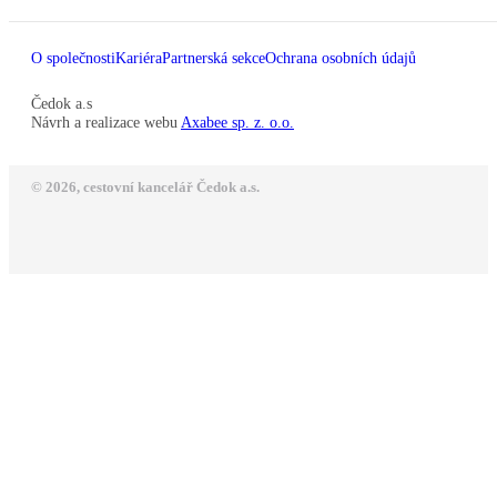
O společnosti
Kariéra
Partnerská sekce
Ochrana osobních údajů
Čedok a.s
Návrh a realizace webu
Axabee sp. z. o.o.
© 2026, cestovní kancelář Čedok a.s.