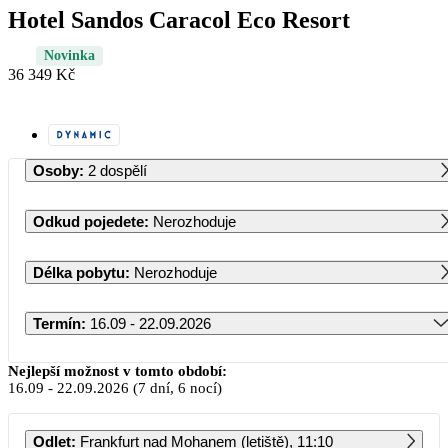
Hotel Sandos Caracol Eco Resort
Novinka
36 349 Kč
Osoby
:
2 dospělí
Odkud pojedete
:
Nerozhoduje
Délka pobytu
:
Nerozhoduje
Termín
:
16.09 - 22.09.2026
Září 2026
Nejlepší možnost v tomto období:
16.09
-
22.09.2026
(7 dní, 6 nocí)
PO
ÚT
ST
ČT
PÁ
SO
NE
Odlet
:
Frankfurt nad Mohanem (letiště), 11:10