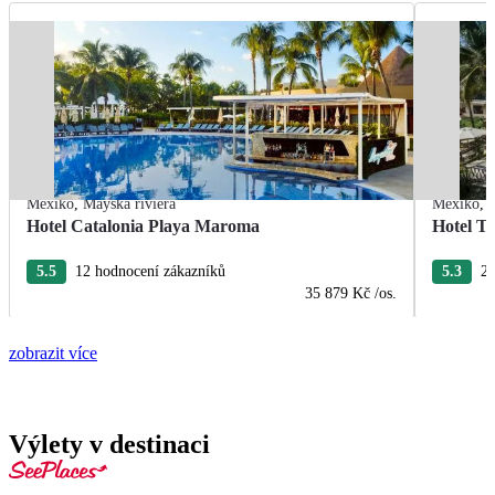
Mexiko
,
Mayská riviéra
Mexiko
,
Hotel Catalonia Playa Maroma
Hotel T
5.5
12 hodnocení zákazníků
5.3
22
35 879 Kč
/os.
zobrazit více
Výlety v destinaci