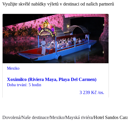
Využijte skvělé nabídky výletů v destinaci od našich partnerů
Mexiko
Xoximilco (Riviera Maya, Playa Del Carmen)
Doba trvání
:
5 hodin
3 239 Kč
/os.
Dovolená
/
Naše destinace
/
Mexiko
/
Mayská riviéra
/
Hotel Sandos Carac