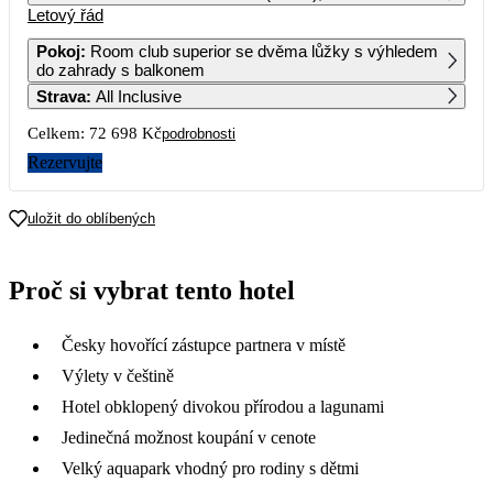
Letový řád
1
2
3
4
5
6
55 179
39 779
44 739
46 729
45 469
42 639
Pokoj
:
Room club superior se dvěma lůžky s výhledem
do zahrady s balkonem
7
8
9
10
11
12
13
Strava
:
All Inclusive
41 659
43 489
37 709
41 079
43 999
44 179
42 059
Celkem:
72 698 Kč
podrobnosti
14
15
16
17
18
19
20
40 389
44 529
36 349
40 289
37 179
44 609
40 689
Rezervujte
21
22
23
24
25
26
27
37 579
43 959
37 579
40 689
37 449
42 769
39 019
uložit do oblíbených
28
29
30
37 729
48 129
37 449
Proč si vybrat tento hotel
Česky hovořící zástupce partnera v místě
Výlety v češtině
Hotel obklopený divokou přírodou a lagunami
Jedinečná možnost koupání v cenote
Velký aquapark vhodný pro rodiny s dětmi