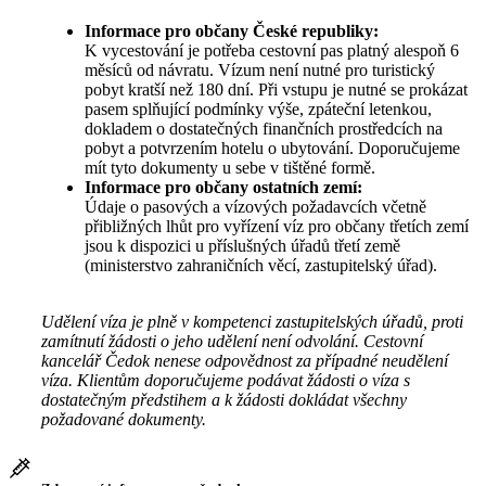
Informace pro občany České republiky:
K vycestování je potřeba cestovní pas platný alespoň 6
měsíců od návratu. Vízum není nutné pro turistický
pobyt kratší než 180 dní. Při vstupu je nutné se prokázat
pasem splňující podmínky výše, zpáteční letenkou,
dokladem o dostatečných finančních prostředcích na
pobyt a potvrzením hotelu o ubytování. Doporučujeme
mít tyto dokumenty u sebe v tištěné formě.
Informace pro občany ostatních zemí:
Údaje o pasových a vízových požadavcích včetně
přibližných lhůt pro vyřízení víz pro občany třetích zemí
jsou k dispozici u příslušných úřadů třetí země
(ministerstvo zahraničních věcí, zastupitelský úřad).
Udělení víza je plně v kompetenci zastupitelských úřadů, proti
zamítnutí žádosti o jeho udělení není odvolání. Cestovní
kancelář Čedok nenese odpovědnost za případné neudělení
víza. Klientům doporučujeme podávat žádosti o víza s
dostatečným předstihem a k žádosti dokládat všechny
požadované dokumenty.