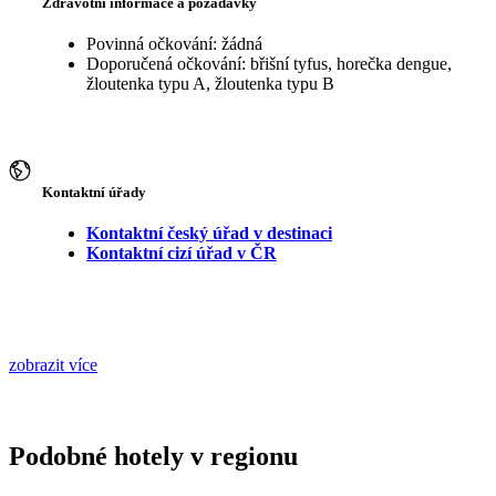
Zdravotní informace a požadavky
Povinná očkování: žádná
Doporučená očkování: břišní tyfus, horečka dengue,
žloutenka typu A, žloutenka typu B
Kontaktní úřady
Kontaktní český úřad v destinaci
Kontaktní cizí úřad v ČR
zobrazit více
Podobné hotely v regionu