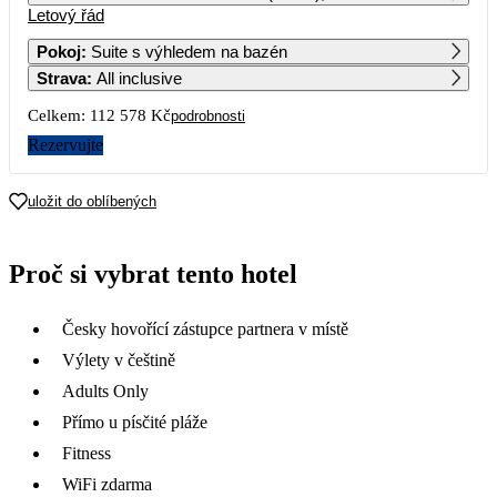
Letový řád
1
2
Pokoj
:
Suite s výhledem na bazén
Strava
:
All inclusive
3
4
5
6
7
8
9
Celkem:
112 578 Kč
podrobnosti
10
11
12
13
14
15
16
Rezervujte
17
18
19
20
21
22
23
uložit do oblíbených
65 779
107 559
59 939
69 279
74 939
76 309
62 689
24
25
26
27
28
29
30
Proč si vybrat tento hotel
62 819
72 919
56 289
61 279
31
Česky hovořící zástupce partnera v místě
Výlety v češtině
Adults Only
Přímo u písčité pláže
Fitness
WiFi zdarma