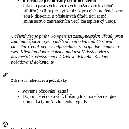
Informace pro občany ostatních zemí:
Údaje o pasových a vízových požadavcích včetně
přibližných lhůt pro vyřízení víz pro občany třetích zemí
jsou k dispozici u příslušných úřadů třetí země
(ministerstvo zahraničních věcí, zastupitelský úřad).
Udělení víza je plně v kompetenci zastupitelských úřadů, proti
zamítnutí žádosti o jeho udělení není odvolání. Cestovní
kancelář Čedok nenese odpovědnost za případné neudělení
víza. Klientům doporučujeme podávat žádosti o víza s
dostatečným předstihem a k žádosti dokládat všechny
požadované dokumenty.
Zdravotní informace a požadavky
Povinná očkování: žádná
Doporučená očkování: břišní tyfus, horečka dengue,
žloutenka typu A, žloutenka typu B