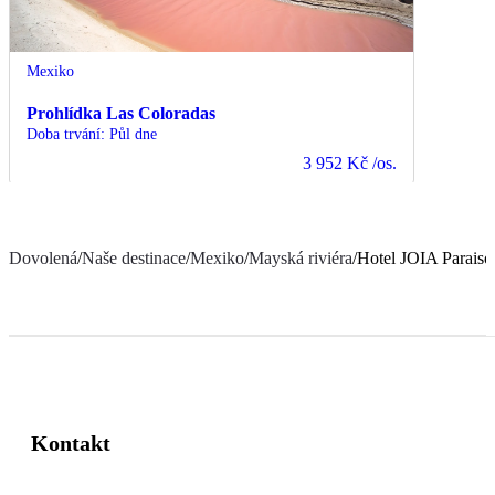
Mexiko
Prohlídka Las Coloradas
Doba trvání
:
Půl dne
3 952 Kč
/os.
Dovolená
/
Naše destinace
/
Mexiko
/
Mayská riviéra
/
Hotel JOIA Paraiso 
Kontakt