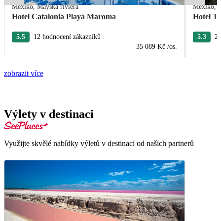
Mexiko
,
Mayská riviéra
Mexiko
,
Hotel Catalonia Playa Maroma
Hotel T
5.5
12 hodnocení zákazníků
5.3
22
35 089 Kč
/os.
zobrazit více
Výlety v destinaci
Využijte skvělé nabídky výletů v destinaci od našich partnerů