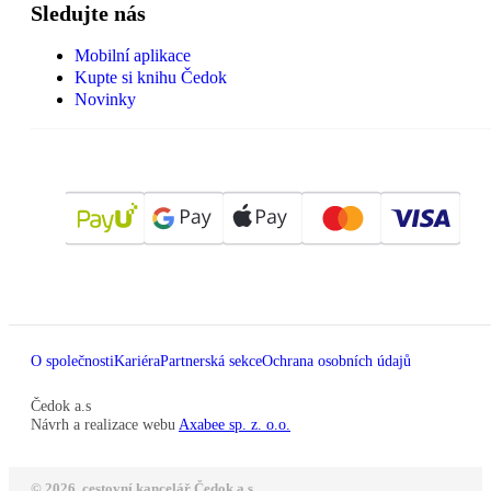
Sledujte nás
Mobilní aplikace
Kupte si knihu Čedok
Novinky
O společnosti
Kariéra
Partnerská sekce
Ochrana osobních údajů
Čedok a.s
Návrh a realizace webu
Axabee sp. z. o.o.
© 2026, cestovní kancelář Čedok a.s.