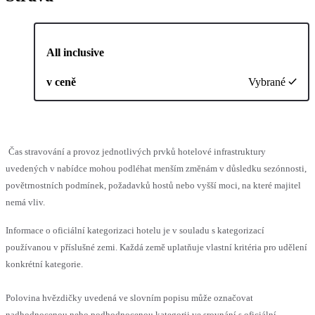
All inclusive
v ceně
Vybrané
Čas stravování a provoz jednotlivých prvků hotelové infrastruktury
uvedených v nabídce mohou podléhat menším změnám v důsledku sezónnosti,
povětrnostních podmínek, požadavků hostů nebo vyšší moci, na které majitel
nemá vliv.
Informace o oficiální kategorizaci hotelu je v souladu s kategorizací
používanou v příslušné zemi. Každá země uplatňuje vlastní kritéria pro udělení
konkrétní kategorie.
Polovina hvězdičky uvedená ve slovním popisu může označovat
nadhodnocenou nebo podhodnocenou kategorii ve srovnání s oficiální