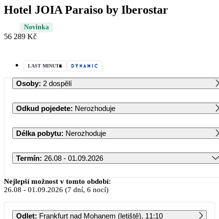
Hotel JOIA Paraiso by Iberostar
Novinka
56 289 Kč
LAST MINUTE
Osoby
:
2 dospělí
Odkud pojedete
:
Nerozhoduje
Délka pobytu
:
Nerozhoduje
Termín
:
26.08 - 01.09.2026
Srpen 2026
Nejlepší možnost v tomto období:
26.08
-
01.09.2026
(7 dní, 6 nocí)
PO
ÚT
ST
ČT
PÁ
SO
NE
Odlet
:
Frankfurt nad Mohanem (letiště), 11:10