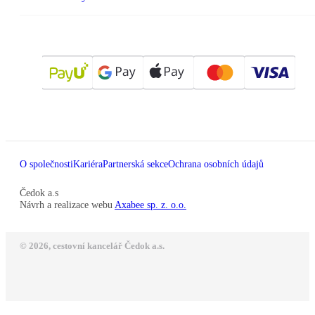
O společnosti
Kariéra
Partnerská sekce
Ochrana osobních údajů
Čedok a.s
Návrh a realizace webu
Axabee sp. z. o.o.
© 2026, cestovní kancelář Čedok a.s.