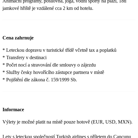
Animační programy, posilovna, joga, vodní sporty na pláži, 18ti
jamkové hřiště je vzdálené cca 2 km od hotelu.
Cena zahrnuje
* Leteckou dopravu v turistické třídě včetně tax a poplatků
* Transfery v destinaci
* Počet nocí a stravování dle smlouvy o zájezdu
* Služby česky hovořícího zástupce partnera v místě
* Pojištění dle zákona č. 159/1999 Sb.
Informace
Výlety je možné platit na místě pouze hotově (EUR, USD, MXN).
Lety s leteckou společností Turkish airlines s příletem do Cancunu