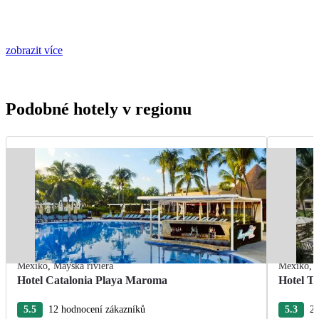
zobrazit více
Podobné hotely v regionu
Mexiko
,
Mayská riviéra
Mexiko
,
Hotel Catalonia Playa Maroma
Hotel T
5.5
12 hodnocení zákazníků
5.3
22