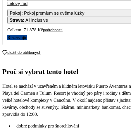
Letový řád
1
2
3
4
53 619
37 179
43 179
46 039
4
Pokoj
:
Pokoj premium se dvěma lůžky
Strava
:
All inclusive
7
8
9
10
11
42 359
42 899
37 119
40 499
43 429
4
Celkem:
71 878 Kč
podrobnosti
14
15
16
17
18
Rezervujte
39 899
43 219
35 939
38 999
35 939
4
21
22
23
24
25
uložit do oblíbených
35 939
42 259
35 939
38 999
35 939
4
28
29
30
Proč si vybrat tento hotel
36 219
46 559
35 939
Hotel se nachází v uzavřeném a klidném letovisku Puerto Aventuras n
Playa del Carmen a Tulum. Resort je vhodný pro páry i rodiny s dětmi
velké hotelové komplexy v Cancúnu. V okolí najdete: přístav s jachta
kavárny, obchody se suvenýry, lékárnu, minimarkety, bankomat. chec
zpravidla do 12:00.
dobré podmínky pro šnorchlování