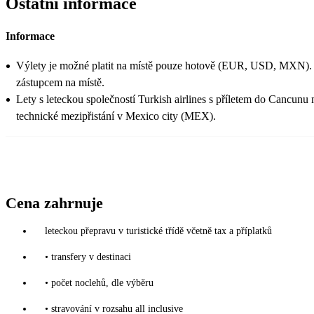
Ostatní informace
Informace
Výlety je možné platit na místě pouze hotově (EUR, USD, MXN).
zástupcem na místě.
Lety s leteckou společností Turkish airlines s příletem do Cancunu
technické mezipřistání v Mexico city (MEX).
Cena zahrnuje
leteckou přepravu v turistické třídě včetně tax a příplatků
• transfery v destinaci
• počet noclehů, dle výběru
• stravování v rozsahu all inclusive