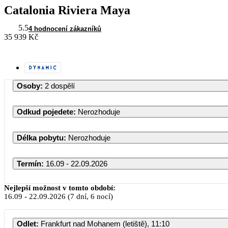
Catalonia Riviera Maya
5.5
4 hodnocení zákazníků
35 939 Kč
Osoby
:
2 dospělí
Odkud pojedete
:
Nerozhoduje
Délka pobytu
:
Nerozhoduje
Termín
:
16.09 - 22.09.2026
Září 2026
Nejlepší možnost v tomto období:
16.09
-
22.09.2026
(7 dní, 6 nocí)
PO
ÚT
ST
ČT
PÁ
Odlet
:
Frankfurt nad Mohanem (letiště), 11:10