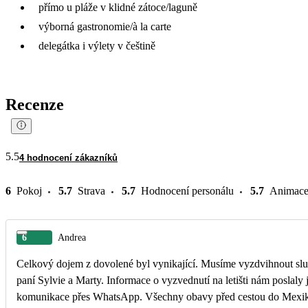
přímo u pláže v klidné zátoce/laguně
výborná gastronomie/à la carte
delegátka i výlety v češtině
Recenze
5.5
4 hodnocení zákazníků
6
Pokoj
5.7
Strava
5.7
Hodnocení personálu
5.7
Animac
6
Andrea
Celkový dojem z dovolené byl vynikající. Musíme vyzdvihnout slu
paní Sylvie a Marty. Informace o vyzvednutí na letišti nám poslaly 
komunikace přes WhatsApp. Všechny obavy před cestou do Mexika