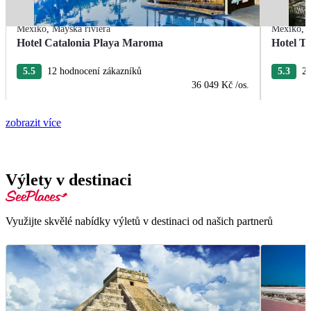
Mexiko
,
Mayská riviéra
Mexiko
,
Hotel Catalonia Playa Maroma
Hotel T
5.5
12 hodnocení zákazníků
5.3
22
36 049 Kč
/os.
zobrazit více
Výlety v destinaci
Využijte skvělé nabídky výletů v destinaci od našich partnerů