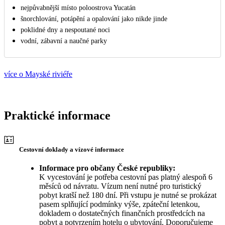
nejpůvabnější místo poloostrova Yucatán
šnorchlování, potápění a opalování jako nikde jinde
poklidné dny a nespoutané noci
vodní, zábavní a naučné parky
více o Mayské riviéře
Praktické informace
Cestovní doklady a vízové informace
Informace pro občany České republiky:
K vycestování je potřeba cestovní pas platný alespoň 6
měsíců od návratu. Vízum není nutné pro turistický
pobyt kratší než 180 dní. Při vstupu je nutné se prokázat
pasem splňující podmínky výše, zpáteční letenkou,
dokladem o dostatečných finančních prostředcích na
pobyt a potvrzením hotelu o ubytování. Doporučujeme