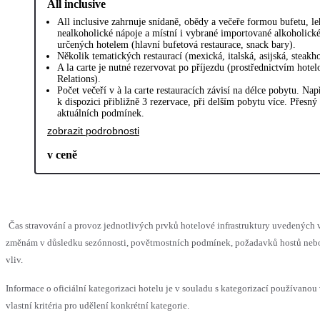
All inclusive
All inclusive zahrnuje snídaně, obědy a večeře formou bufetu, l
nealkoholické nápoje a místní i vybrané importované alkoholické
určených hotelem (hlavní bufetová restaurace, snack bary).
Několik tematických restaurací (mexická, italská, asijská, steakho
A la carte je nutné rezervovat po příjezdu (prostřednictvím hote
Relations).
Počet večeří v à la carte restauracích závisí na délce pobytu. Na
k dispozici přibližně 3 rezervace, při delším pobytu více. Přesný
aktuálních podmínek.
zobrazit podrobnosti
v ceně
Čas stravování a provoz jednotlivých prvků hotelové infrastruktury uvedenýc
změnám v důsledku sezónnosti, povětrnostních podmínek, požadavků hostů nebo 
vliv.
Informace o oficiální kategorizaci hotelu je v souladu s kategorizací používanou
vlastní kritéria pro udělení konkrétní kategorie.