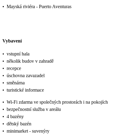
•
Mayská riviéra - Puerto Aventuras
Vybavení
•
vstupní hala
•
několik budov v zahradě
•
recepce
•
úschovna zavazadel
•
směnárna
•
turistické informace
•
Wi-Fi zdarma ve společných prostorách i na pokojích
•
bezpečnostní služba v areálu
•
4 bazény
•
dětský bazén
•
minimarket - suvenýry