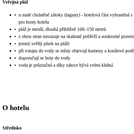
Veřejná pláž
•
u malé chráněné zátoky (laguny) - hotelová část vyhraněná s 
pro hosty hotelu
•
pláž je menší, dlouhá přibližně 100–150 metrů
•
z obou stran navazuje na skalnaté pobřeží a soukromé poze
•
jemný světlý písek na pláži
•
při vstupu do vody se místy objevují kameny a korálové podl
•
doporučují se boty do vody
•
voda je průzračná a díky zátoce bývá velmi klidná
O hotelu
Středisko