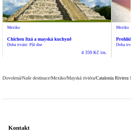
Mexiko
Mexiko
Chichen Itzá a mayská kuchyně
Prohlíd
Doba trvání
:
Půl dne
Doba trvá
4 359 Kč
/os.
Dovolená
/
Naše destinace
/
Mexiko
/
Mayská riviéra
/
Catalonia Riviera 
Kontakt