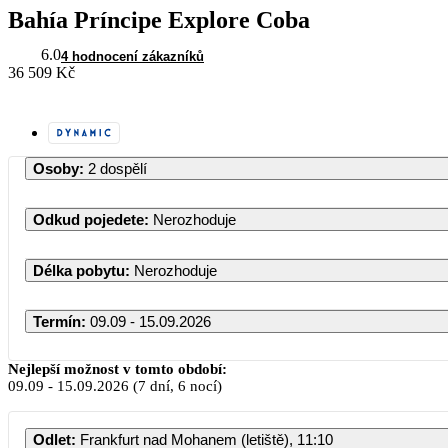
Bahía Príncipe Explore Coba
6.0
4 hodnocení zákazníků
36 509 Kč
Osoby
:
2 dospělí
Odkud pojedete
:
Nerozhoduje
Délka pobytu
:
Nerozhoduje
Termín
:
09.09 - 15.09.2026
Září 2026
Nejlepší možnost v tomto období:
09.09
-
15.09.2026
(7 dní, 6 nocí)
PO
ÚT
ST
ČT
PÁ
S
Odlet
:
Frankfurt nad Mohanem (letiště), 11:10