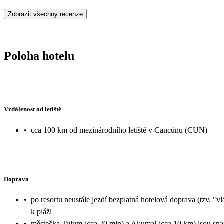
Zobrazit všechny recenze
Poloha hotelu
Vzdálenost od letiště
•
cca 100 km od mezinárodního letiště v Cancúnu (CUN)
Doprava
•
po resortu neustále jezdí bezplatná hotelová doprava (tzv. "v
k pláži
•
městečka Tulum (cca 20 min) a Akumal (cca 10 km) jsou sna