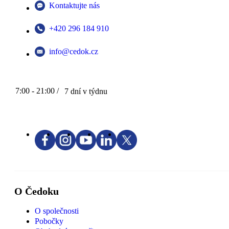
Kontaktujte nás
+420 296 184 910
info@cedok.cz
7:00 - 21:00 /
7 dní v týdnu
O Čedoku
O společnosti
Pobočky