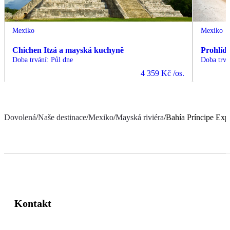
Mexiko
Mexiko
Chichen Itzá a mayská kuchyně
Prohlíd
Doba trvání
:
Půl dne
Doba trvá
4 359 Kč
/os.
Dovolená
/
Naše destinace
/
Mexiko
/
Mayská riviéra
/
Bahía Príncipe Exp
Kontakt