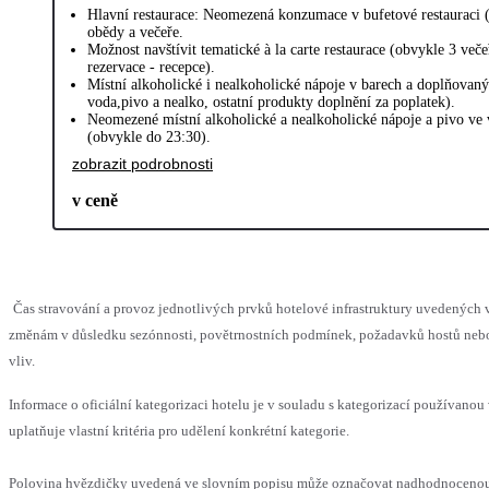
Hlavní restaurace: Neomezená konzumace v bufetové restauraci 
obědy a večeře.
Možnost navštívit tematické à la carte restaurace (obvykle 3 več
rezervace - recepce).
Místní alkoholické i nealkoholické nápoje v barech a doplňovan
voda,pivo a nealko, ostatní produkty doplnění za poplatek).
Neomezené místní alkoholické a nealkoholické nápoje a pivo ve 
(obvykle do 23:30).
zobrazit podrobnosti
v ceně
Čas stravování a provoz jednotlivých prvků hotelové infrastruktury uvedenýc
změnám v důsledku sezónnosti, povětrnostních podmínek, požadavků hostů nebo 
vliv.
Informace o oficiální kategorizaci hotelu je v souladu s kategorizací používanou
uplatňuje vlastní kritéria pro udělení konkrétní kategorie.
Polovina hvězdičky uvedená ve slovním popisu může označovat nadhodnoceno