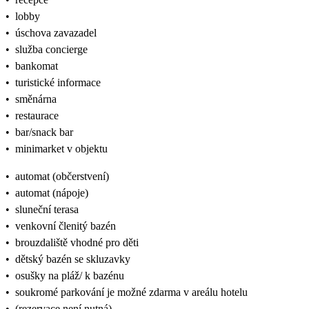
•
lobby
•
úschova zavazadel
•
služba concierge
•
bankomat
•
turistické informace
•
směnárna
•
restaurace
•
bar/snack bar
•
minimarket v objektu
•
automat (občerstvení)
•
automat (nápoje)
•
sluneční terasa
•
venkovní členitý bazén
•
brouzdaliště vhodné pro děti
•
dětský bazén se skluzavky
•
osušky na pláž/ k bazénu
•
soukromé parkování je možné zdarma v areálu hotelu
•
(rezervace není nutná)