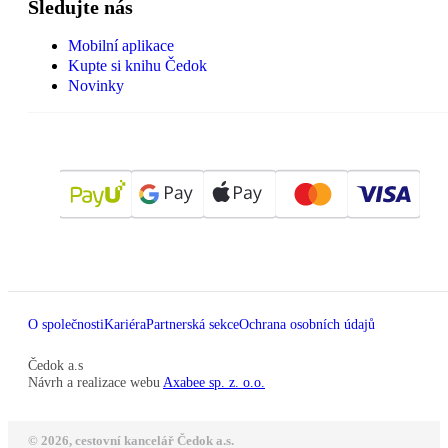
Sledujte nás
Mobilní aplikace
Kupte si knihu Čedok
Novinky
O společnosti
Kariéra
Partnerská sekce
Ochrana osobních údajů
Čedok a.s
Návrh a realizace webu
Axabee sp. z. o.o.
© 2026, cestovní kancelář Čedok a.s.