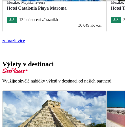
Mexiko
,
Mayská riviéra
Mexiko
,
Hotel Catalonia Playa Maroma
Hotel T
5.5
12 hodnocení zákazníků
5.3
22
36 049 Kč
/os.
zobrazit více
Výlety v destinaci
Využijte skvělé nabídky výletů v destinaci od našich partnerů