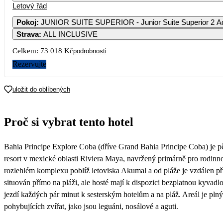
Letový řád
1
2
3
4
54 149
37 619
43 709
45 289
44 
Pokoj
:
JUNIOR SUITE SUPERIOR - Junior Suite Superior 2 Adu
Strava
:
ALL INCLUSIVE
7
8
9
10
11
1
41 879
42 059
36 509
39 669
42 589
42 
Celkem:
73 018 Kč
podrobnosti
14
15
16
17
18
1
Rezervujte
39 239
43 889
36 509
39 669
36 509
43 
21
22
23
24
25
2
uložit do oblíbených
36 509
42 919
36 509
39 669
36 509
41 
28
29
30
Proč si vybrat tento hotel
36 789
47 229
36 509
Bahia Principe Explore Coba (dříve Grand Bahia Principe Coba) je pě
resort v mexické oblasti Riviera Maya, navržený primárně pro rodin
rozlehlém komplexu poblíž letoviska Akumal a od pláže je vzdálen př
situován přímo na pláži, ale hosté mají k dispozici bezplatnou kyvadl
jezdí každých pár minut k sesterským hotelům a na pláž. Areál je plný
pohybujících zvířat, jako jsou leguáni, nosálové a aguti.