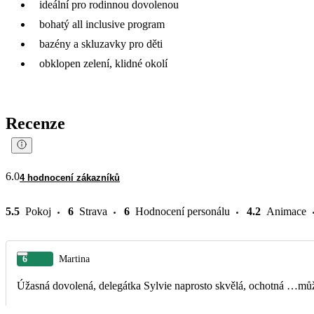
ideální pro rodinnou dovolenou
bohatý all inclusive program
bazény a skluzavky pro děti
obklopen zelení, klidné okolí
Recenze
6.0
4 hodnocení zákazníků
5.5
Pokoj
6
Strava
6
Hodnocení personálu
4.2
Animace
6
Martina
Úžasná dovolená, delegátka Sylvie naprosto skvělá, ochotná …mů