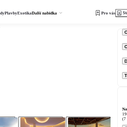
zdy
Plavby
Exotika
Další nabídka
Pro vás
St
O
D
T
Ne
19
(7