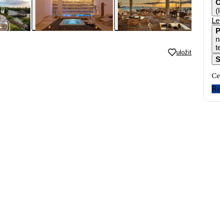
O
(
Le
P
n
t
uložit
S
Ce
Re