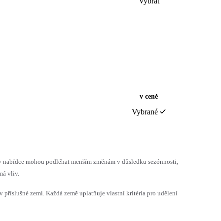
Vybrat
v ceně
Vybrané
h v nabídce mohou podléhat menším změnám v důsledku sezónnosti,
á vliv.
v příslušné zemi. Každá země uplatňuje vlastní kritéria pro udělení