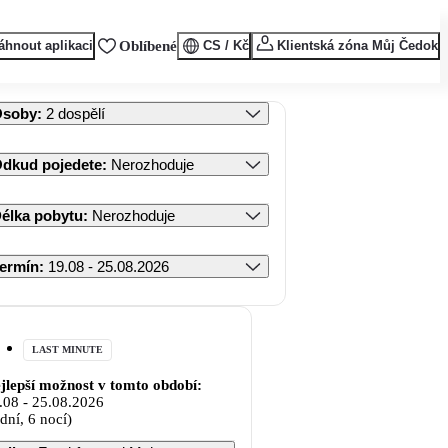
áhnout aplikaci
Oblíbené
CS / Kč
Klientská zóna Můj Čedok
Osoby
:
2 dospělí
dkud pojedete
:
Nerozhoduje
élka pobytu
:
Nerozhoduje
ermín
:
19.08 - 25.08.2026
LAST MINUTE
jlepší možnost v tomto období:
.08
-
25.08.2026
 dní, 6 nocí)