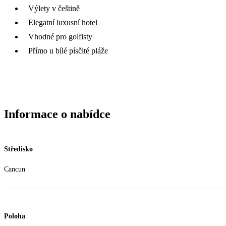
Výlety v češtině
Elegatní luxusní hotel
Vhodné pro golfisty
Přímo u bílé písčité pláže
Informace o nabídce
Středisko
Cancun
Poloha