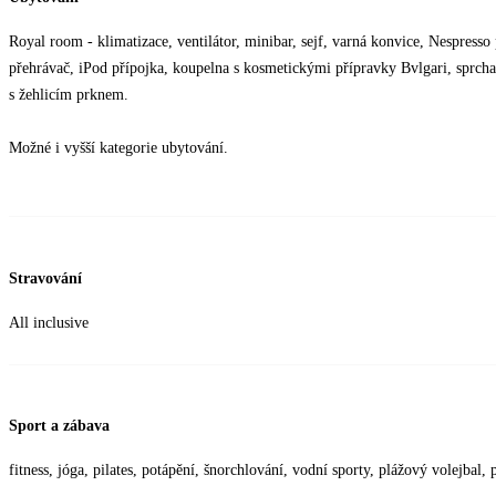
Royal room - klimatizace, ventilátor, minibar, sejf, varná konvice, Nespress
přehrávač, iPod přípojka, koupelna s kosmetickými přípravky Bvlgari, sprcha
s žehlicím prknem.
Možné i vyšší kategorie ubytování.
Stravování
All inclusive
Sport a zábava
fitness, jóga, pilates, potápění, šnorchlování, vodní sporty, plážový volejbal, p