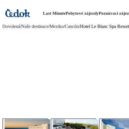
Last Minute
Pobytové zájezdy
Poznávací záje
více fotografií (17)
Dovolená
/
Naše destinace
/
Mexiko
/
Cancún
/
Hotel Le Blanc Spa Resort