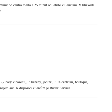
 minut od centra města a 25 minut od letiště v Cancúnu. V blízkosti
y.
 (2 bary v bazénu), 3 bazény, jacuzzi, SPA centrum, boutique,
onájem aut. K dispozici klientům je Butler Service.