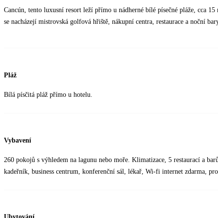
Cancún, tento luxusní resort leží přímo u nádherné bílé písečné pláže, cca 15
se nacházejí mistrovská golfová hřiště, nákupní centra, restaurace a noční bar
Pláž
Bílá písčitá pláž přímo u hotelu.
Vybavení
260 pokojů s výhledem na lagunu nebo moře. Klimatizace, 5 restaurací a barů
kadeřník, business centrum, konferenční sál, lékař, Wi-fi internet zdarma, pr
Ubytování