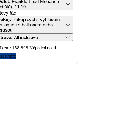
dlet
:
Frankfurt nad Mohanem
letiště), 11:10
tový řád
okoj
:
Pokoj royal s výhledem
a lagunu s balkonem nebo
erasou
trava
:
All inclusive
lkem:
158 898 Kč
podrobnosti
zervujte