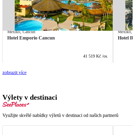
Mexiko
,
Cancún
Mexiko
,
Hotel Emporio Cancun
Hotel Ib
41 519 Kč
/os.
zobrazit více
Výlety v destinaci
Využijte skvělé nabídky výletů v destinaci od našich partnerů