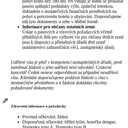
pobyt kratší než 180 dní. Při vstupu je nutné se prokázat
pasem splňující podmínky výše, zpáteční letenkou,
dokladem o dostatečných finančních prostředcích na
pobyt a potvrzením hotelu o ubytování. Doporučujeme
mít tyto dokumenty u sebe v tištěné formě.
Informace pro občany ostatních zemí:
Údaje o pasových a vízových požadavcích včetně
přibližných lhůt pro vyřízení víz pro občany třetích zemí
jsou k dispozici u příslušných úřadů třetí země
(ministerstvo zahraničních věcí, zastupitelský úřad).
Udělení víza je plně v kompetenci zastupitelských úřadů, proti
zamítnutí žádosti o jeho udělení není odvolání. Cestovní
kancelář Čedok nenese odpovědnost za případné neudělení
víza. Klientům doporučujeme podávat žádosti o víza s
dostatečným předstihem a k žádosti dokládat všechny
požadované dokumenty.
Zdravotní informace a požadavky
Povinná očkování: žádná
Doporučená očkování: břišní tyfus, horečka dengue,
žloutenka typu A, žloutenka typu B