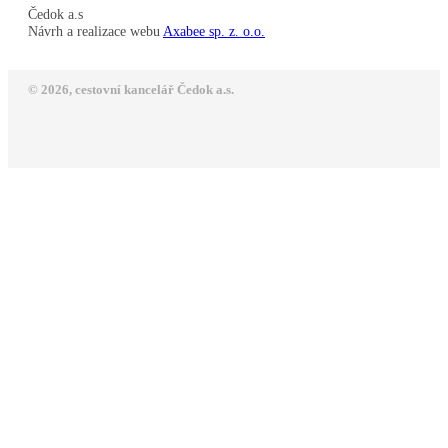
Čedok a.s
Návrh a realizace webu
Axabee sp. z. o.o.
© 2026, cestovní kancelář Čedok a.s.