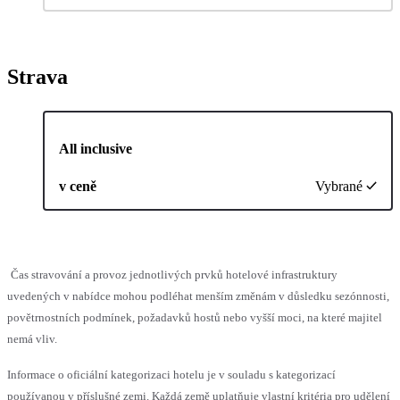
Strava
All inclusive
v ceně
Vybrané
Čas stravování a provoz jednotlivých prvků hotelové infrastruktury
uvedených v nabídce mohou podléhat menším změnám v důsledku sezónnosti,
povětrnostních podmínek, požadavků hostů nebo vyšší moci, na které majitel
nemá vliv.
Informace o oficiální kategorizaci hotelu je v souladu s kategorizací
používanou v příslušné zemi. Každá země uplatňuje vlastní kritéria pro udělení