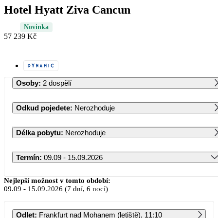
Hotel Hyatt Ziva Cancun
Novinka
57 239 Kč
Osoby
:
2 dospělí
Odkud pojedete
:
Nerozhoduje
Délka pobytu
:
Nerozhoduje
Termín
:
09.09 - 15.09.2026
Září 2026
Nejlepší možnost v tomto období:
09.09
-
15.09.2026
(7 dní, 6 nocí)
PO
ÚT
ST
ČT
PÁ
SO
NE
Odlet
:
Frankfurt nad Mohanem (letiště), 11:10