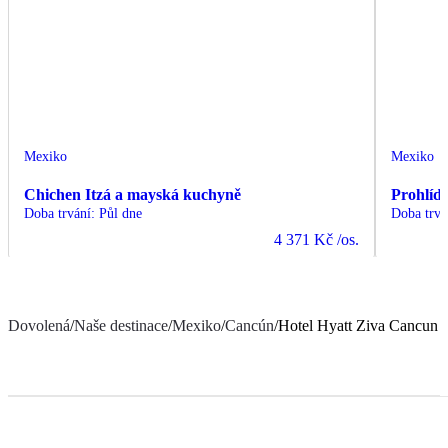
Mexiko
Mexiko
Chichen Itzá a mayská kuchyně
Prohlíd
Doba trvání
:
Půl dne
Doba trvá
4 371 Kč
/os.
Dovolená
/
Naše destinace
/
Mexiko
/
Cancún
/
Hotel Hyatt Ziva Cancun