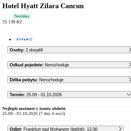
Hotel Hyatt Zilara Cancun
Novinka
55 139 Kč
Osoby
:
2 dospělí
Odkud pojedete
:
Nerozhoduje
Délka pobytu
:
Nerozhoduje
Termín
:
25.09 - 01.10.2026
Září 2026
Nejlepší možnost v tomto období:
25.09
-
01.10.2026
(7 dní, 6 nocí)
PO
ÚT
ST
ČT
PÁ
SO
NE
Odlet
:
Frankfurt nad Mohanem (letiště), 12:30