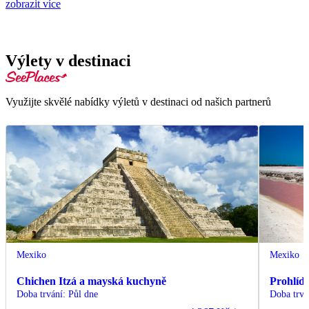
zobrazit více
Výlety v destinaci
Využijte skvělé nabídky výletů v destinaci od našich partnerů
Mexiko
Mexiko
Chichen Itzá a mayská kuchyně
Prohlíd
Doba trvání
:
Půl dne
Doba trvá