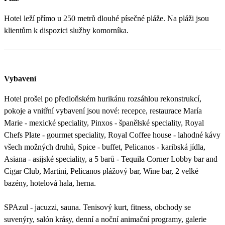
Hotel leží přímo u 250 metrů dlouhé písečné pláže. Na pláži jsou
klientům k dispozici služby komorníka.
Vybavení
Hotel prošel po předloňském hurikánu rozsáhlou rekonstrukcí,
pokoje a vnitřní vybavení jsou nové: recepce, restaurace María
Marie - mexické speciality, Pinxos - španělské speciality, Royal
Chefs Plate - gourmet speciality, Royal Coffee house - lahodné kávy
všech možných druhů, Spice - buffet, Pelicanos - karibská jídla,
Asiana - asijské speciality, a 5 barů - Tequila Corner Lobby bar and
Cigar Club, Martini, Pelicanos plážový bar, Wine bar, 2 velké
bazény, hotelová hala, herna.
SPAzul - jacuzzi, sauna. Tenisový kurt, fitness, obchody se
suvenýry, salón krásy, denní a noční animační programy, galerie