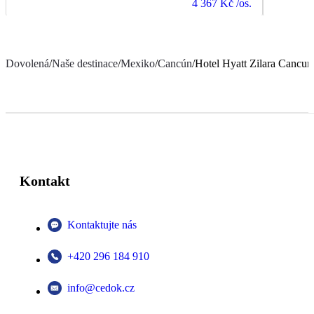
4 367 Kč
/os.
Dovolená
/
Naše destinace
/
Mexiko
/
Cancún
/
Hotel Hyatt Zilara Cancun
Kontakt
Kontaktujte nás
+420 296 184 910
info@cedok.cz