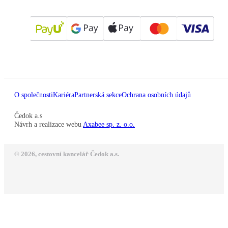
O společnosti
Kariéra
Partnerská sekce
Ochrana osobních údajů
Čedok a.s
Návrh a realizace webu
Axabee sp. z. o.o.
© 2026, cestovní kancelář Čedok a.s.