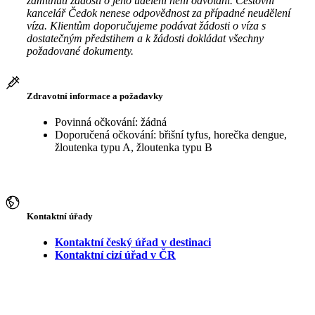
zamítnutí žádosti o jeho udělení není odvolání. Cestovní
kancelář Čedok nenese odpovědnost za případné neudělení
víza. Klientům doporučujeme podávat žádosti o víza s
dostatečným předstihem a k žádosti dokládat všechny
požadované dokumenty.
Zdravotní informace a požadavky
Povinná očkování: žádná
Doporučená očkování: břišní tyfus, horečka dengue,
žloutenka typu A, žloutenka typu B
Kontaktní úřady
Kontaktní český úřad v destinaci
Kontaktní cizí úřad v ČR