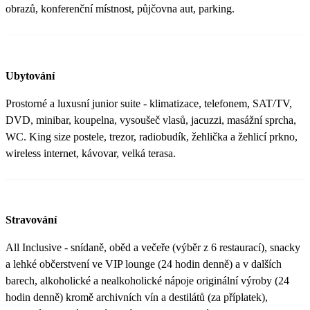
obrazů, konferenční místnost, půjčovna aut, parking.
Ubytování
Prostorné a luxusní junior suite - klimatizace, telefonem, SAT/TV,
DVD, minibar, koupelna, vysoušeč vlasů, jacuzzi, masážní sprcha,
WC. King size postele, trezor, radiobudík, žehlička a žehlicí prkno,
wireless internet, kávovar, velká terasa.
Stravování
All Inclusive - snídaně, oběd a večeře (výběr z 6 restaurací), snacky
a lehké občerstvení ve VIP lounge (24 hodin denně) a v dalších
barech, alkoholické a nealkoholické nápoje originální výroby (24
hodin denně) kromě archivních vín a destilátů (za příplatek),