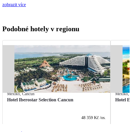
zobrazit více
Podobné hotely v regionu
Mexiko
,
Cancún
Mexiko
,
Hotel Iberostar Selection Cancun
Hotel E
48 359 Kč
/os.