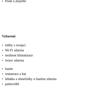
•
Poste Lafayette
Vybavení
•
lobby s recepcí
•
Wi-Fi zdarma
•
možnost klimatizace
•
trezor zdarma
•
bazén
•
restaurace a bar
•
lehátka a slunečníky u bazénu zdarma
•
parkoviště