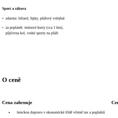
Sport a zábava
•
zdarma: biliard, šipky, plážový volejbal
•
za poplatek: tenisocé kurty (cca 1 km),
půjčovna kol, vodní sporty na pláži
O ceně
Cena zahrnuje
Ce
leteckou dopravu v ekonomické třídě včetně tax a poplatků