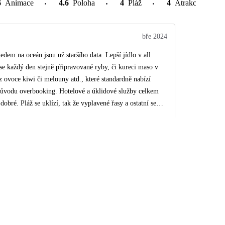
6
Animace
4.6
Poloha
4
Pláž
4
Atrakce v okolí
bře 2024
edem na oceán jsou už staršího data. Lepší jídlo v all
se každý den stejně připravované ryby, či kureci maso v
 z ovoce kiwi či melouny atd., které standardně nabízí
 důvodu overbooking. Hotelové a úklidové služby celkem
bré. Pláž se uklízí, tak že vyplavené řasy a ostatní se
 menších kameni a proto vstup bez bot není ideální. Nedá se
kalita je v dojezdove vzdálenosti na jich cca 1,5h takže je
zykovou bariéru nebo nemají smartphone, takže nemohou
h předem dane a vědět, kdy přijedou, aby se jim mohl
stinací, ale zde to bohužel nebylo vidět. Psáno
rem se dá doporučit hotel v cenové hladině do 30-35tis za