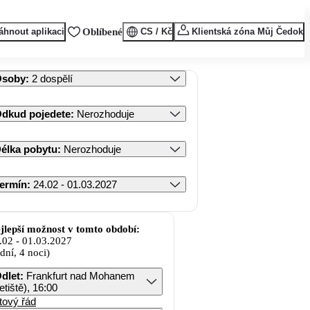
áhnout aplikaci
Oblíbené
CS / Kč
Klientská zóna Můj Čedok
Osoby
:
2 dospělí
dkud pojedete
:
Nerozhoduje
élka pobytu
:
Nerozhoduje
ermín
:
24.02 - 01.03.2027
jlepší možnost v tomto období:
.02
-
01.03.2027
 dní, 4 noci)
dlet
:
Frankfurt nad Mohanem
letiště), 16:00
tový řád