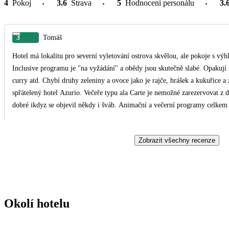
4
Pokoj
3.6
Strava
5
Hodnocení personálu
3.
3
Tomáš
Hotel má lokalitu pro severní vyletování ostrova skvělou, ale pokoje s výhl
Inclusive programu je "na vyžádání" a obědy jsou skutečně slabé. Opakují 
curry atd. Chybí druhy zeleniny a ovoce jako je rajče, hrášek a kukuřice a
spřátelený hotel Azurio. Večeře typu ala Carte je nemožné zarezervovat z
dobré ikdyz se objevil někdy i šváb. Animační a večerní programy celkem do
zakopávají a když přijde příliv, tak se to celé opakuje. Moře je plně řas a
moc plavat z důvodu, že je mělký vstup a stále narazíte na zmíněné řasy. Lo
Zobrazit všechny recenze
potřeba promyslet výlety. Služby delegáta jsme nemohli otestovat, protože neměl čas (což myslím, že za celkovou částku přesahující
100tis) je nemyslitelné, měl by se brát i ohled na klienty, kteří mají ja
komunikovat přes WhatsApp. Delegát by měl mít vsechny údaje o klientec
věnovat, tzn již napsane schůzky s terminy. Toto má být ražené do luxusních de
zkušenostmi z jiných prestiznich destinací v podobné cenové hladině. Závě
Okolí hotelu
osobu včetně letenky.