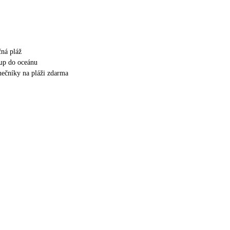
čná pláž
up do oceánu
unečníky na pláži zdarma