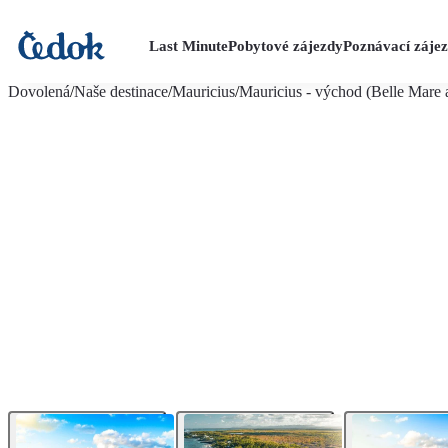
Last Minute
Pobytové zájezdy
Poznávací záje
více fotografií (24)
Dovolená
/
Naše destinace
/
Mauricius
/
Mauricius - východ (Belle Mare a