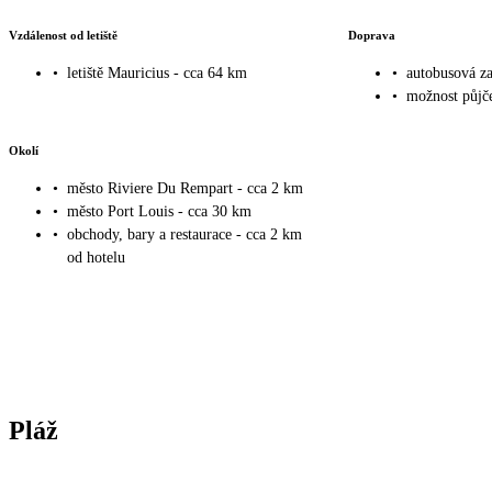
Vzdálenost od letiště
Doprava
•
letiště Mauricius - cca 64 km
•
autobusová za
•
možnost půjče
Okolí
•
město Riviere Du Rempart - cca 2 km
•
město Port Louis - cca 30 km
•
obchody, bary a restaurace - cca 2 km
od hotelu
Pláž