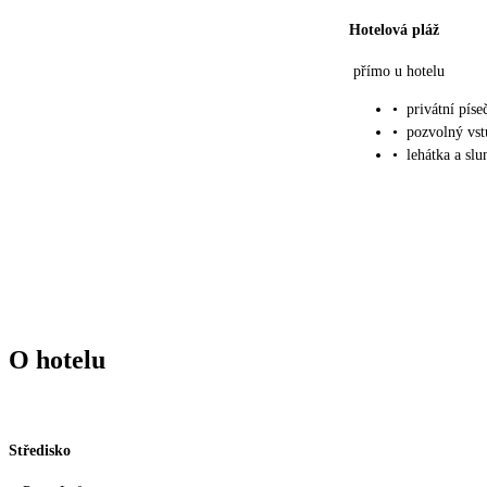
Hotelová pláž
přímo u hotelu
•
privátní píse
•
pozvolný vst
•
lehátka a sl
O hotelu
Středisko