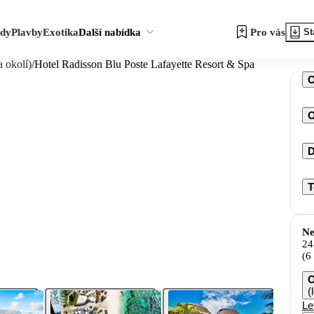
zdy
Plavby
Exotika
Další nabídka
Pro vás
St
 okolí)
/
Hotel Radisson Blu Poste Lafayette Resort & Spa
O
D
T
Ne
24
(6
O
(
Le