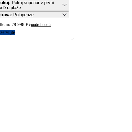
okoj
:
Pokoj superior v první
adě u pláže
trava
:
Polopenze
lkem:
79 998 Kč
podrobnosti
zervujte