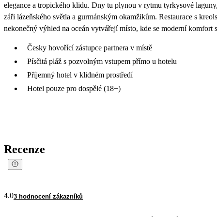
elegance a tropického klidu. Dny tu plynou v rytmu tyrkysové laguny
záři lázeňského světla a gurmánským okamžikům. Restaurace s kreo
nekonečný výhled na oceán vytvářejí místo, kde se moderní komfort st
Česky hovořící zástupce partnera v místě
Písčitá pláž s pozvolným vstupem přímo u hotelu
Příjemný hotel v klidném prostředí
Hotel pouze pro dospělé (18+)
Recenze
4.0
3 hodnocení zákazníků