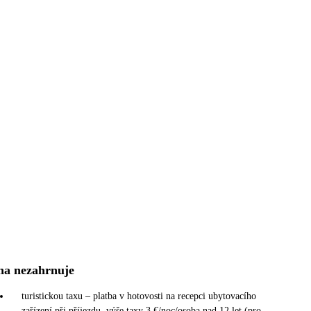
na nezahrnuje
turistickou taxu – platba v hotovosti na recepci ubytovacího
zařízení při příjezdu, výše taxy 3 €/noc/osoba nad 12 let (pro