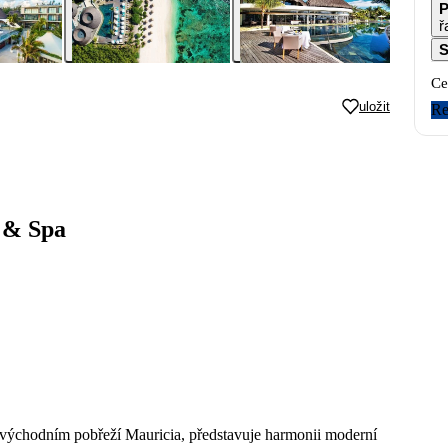
P
ř
S
Ce
uložit
Re
t & Spa
 východním pobřeží Mauricia, představuje harmonii moderní