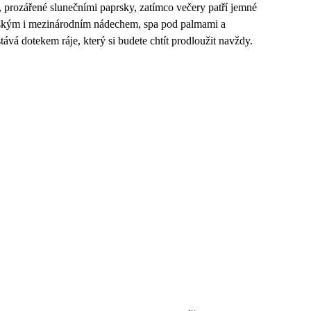
, prozářené slunečními paprsky, zatímco večery patří jemné
lským i mezinárodním nádechem, spa pod palmami a
ává dotekem ráje, který si budete chtít prodloužit navždy.