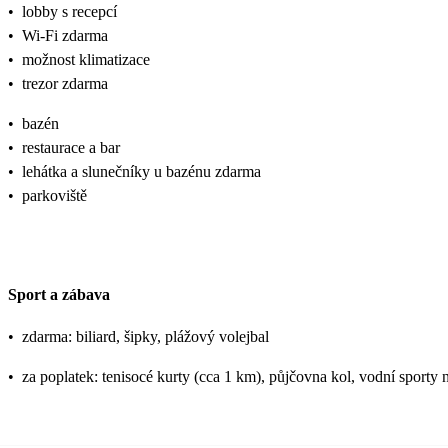
•
lobby s recepcí
•
Wi-Fi zdarma
•
možnost klimatizace
•
trezor zdarma
•
bazén
•
restaurace a bar
•
lehátka a slunečníky u bazénu zdarma
•
parkoviště
Sport a zábava
•
zdarma: biliard, šipky, plážový volejbal
•
za poplatek: tenisocé kurty (cca 1 km), půjčovna kol, vodní sporty n