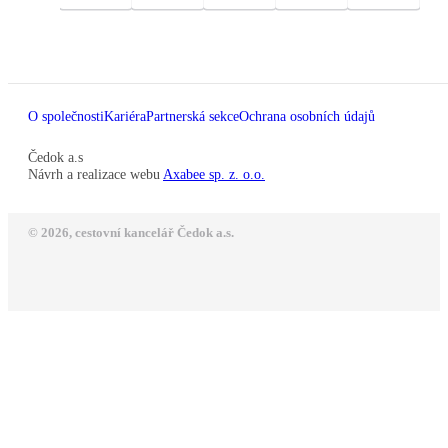
O společnosti
Kariéra
Partnerská sekce
Ochrana osobních údajů
Čedok a.s
Návrh a realizace webu
Axabee sp. z. o.o.
© 2026, cestovní kancelář Čedok a.s.