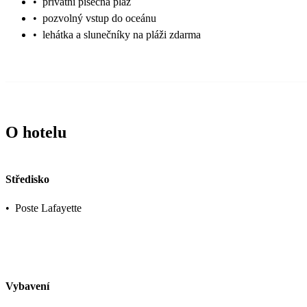
•
privátní písečná pláž
•
pozvolný vstup do oceánu
•
lehátka a slunečníky na pláži zdarma
O hotelu
Středisko
•
Poste Lafayette
Vybavení