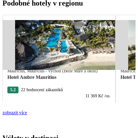
Podobné hotely v regionu
Mauricius
,
Mauricius - východ (Belle Mare a okolí)
Mauricius
Hotel Ambre Mauritius
Hotel T
5.2
22 hodnocení zákazníků
11 369 Kč
/os.
zobrazit více
Výlety v destinaci