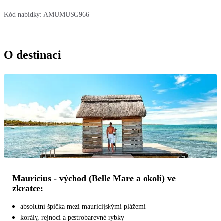
Kód nabídky:
AMUMUSG966
O destinaci
Mauricius - východ (Belle Mare a okolí) ve
zkratce:
absolutní špička mezi mauricijskými plážemi
korály, rejnoci a pestrobarevné rybky