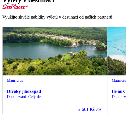
Využijte skvělé nabídky výletů v destinaci od našich partnerů
Mauricius
Mauricius
Divoký jihozápad
Ile aux 
Doba trvání
:
Celý den
Doba trvá
2 661 Kč
/os.