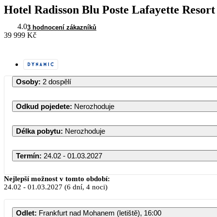
Hotel Radisson Blu Poste Lafayette Resor
4.0
3 hodnocení zákazníků
39 999 Kč
Osoby
:
2 dospělí
Odkud pojedete
:
Nerozhoduje
Délka pobytu
:
Nerozhoduje
Termín
:
24.02 - 01.03.2027
Únor 2027
Nejlepší možnost v tomto období:
24.02
-
01.03.2027
(6 dní, 4 noci)
PO
ÚT
ST
ČT
PÁ
SO
Odlet
:
Frankfurt nad Mohanem (letiště), 16:00