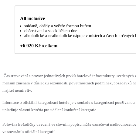
All inclusive
snídaně, obědy a večeře formou bufetu
občerstvení a snack během dne
alkoholické a nealkoholické nápoje v místech a časech určených
+6 920 Kč /celkem
Čas stravování a provoz jednotlivých prvků hotelové infrastruktury uvedených
menším změnám v důsledku sezónnosti, povětrnostních podmínek, požadavků hos
majitel nemá vliv.
Informace o oficiální kategorizaci hotelu je v souladu s kategorizací používanou
uplatňuje vlastní kritéria pro udělení konkrétní kategorie.
Polovina hvězdičky uvedená ve slovním popisu může označovat nadhodnoceno
ve srovnání s oficiální kategorií.