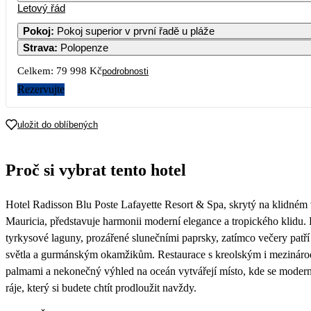
Letový řád
1
2
3
4
5
6
52 109
54 889
41 439
54 399
42 839
52 1
Pokoj
:
Pokoj superior v první řadě u pláže
Strava
:
Polopenze
8
9
10
11
12
13
52 109
52 749
41 439
52 609
44 049
52 1
Celkem:
79 998 Kč
podrobnosti
15
16
17
18
19
20
Rezervujte
52 169
53 249
43 959
56 239
43 959
52 0
22
23
24
25
26
27
uložit do oblíbených
53 299
60 879
39 999
51 449
42 819
52 1
Proč si vybrat tento hotel
Hotel Radisson Blu Poste Lafayette Resort & Spa, skrytý na klidné
Mauricia, představuje harmonii moderní elegance a tropického klidu.
tyrkysové laguny, prozářené slunečními paprsky, zatímco večery patří
světla a gurmánským okamžikům. Restaurace s kreolským i mezinár
palmami a nekonečný výhled na oceán vytvářejí místo, kde se moder
ráje, který si budete chtít prodloužit navždy.