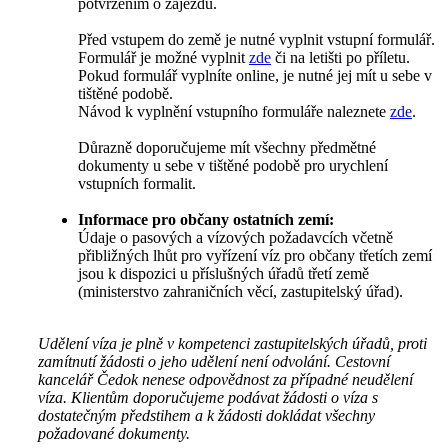
potvrzením o zájezdu.
Před vstupem do země je nutné vyplnit vstupní formulář.
Formulář je možné vyplnit
zde
či na letišti po příletu.
Pokud formulář vyplníte online, je nutné jej mít u sebe v
tištěné podobě.
Návod k vyplnění vstupního formuláře naleznete
zde
.
Důrazně doporučujeme mít všechny předmětné
dokumenty u sebe v tištěné podobě pro urychlení
vstupních formalit.
Informace pro občany ostatních zemí:
Údaje o pasových a vízových požadavcích včetně
přibližných lhůt pro vyřízení víz pro občany třetích zemí
jsou k dispozici u příslušných úřadů třetí země
(ministerstvo zahraničních věcí, zastupitelský úřad).
Udělení víza je plně v kompetenci zastupitelských úřadů, proti
zamítnutí žádosti o jeho udělení není odvolání. Cestovní
kancelář Čedok nenese odpovědnost za případné neudělení
víza. Klientům doporučujeme podávat žádosti o víza s
dostatečným předstihem a k žádosti dokládat všechny
požadované dokumenty.