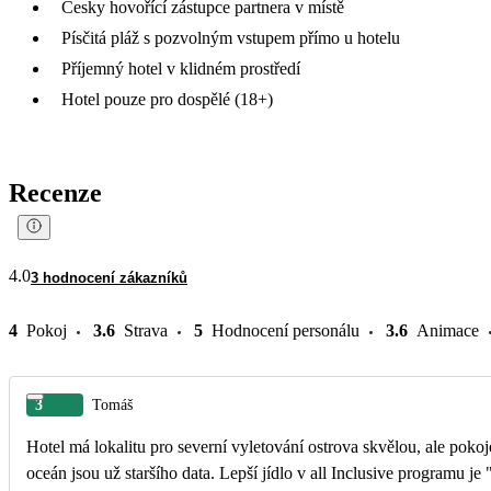
Česky hovořící zástupce partnera v místě
Písčitá pláž s pozvolným vstupem přímo u hotelu
Příjemný hotel v klidném prostředí
Hotel pouze pro dospělé (18+)
Recenze
4.0
3 hodnocení zákazníků
4
Pokoj
3.6
Strava
5
Hodnocení personálu
3.6
Animace
3
Tomáš
Hotel má lokalitu pro severní vyletování ostrova skvělou, ale poko
oceán jsou už staršího data. Lepší jídlo v all Inclusive programu je