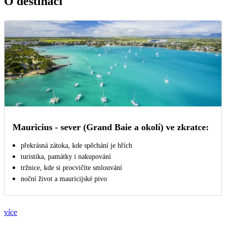
O destinaci
Mauricius - sever (Grand Baie a okolí) ve zkratce:
překrásná zátoka, kde spěchání je hřích
turistika, památky i nakupování
tržnice, kde si procvičíte smlouvání
noční život a mauricijské pivo
více