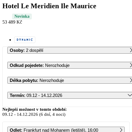
Hotel Le Meridien Ile Maurice
Novinka
53 489 Kč
Osoby
:
2 dospělí
Odkud pojedete
:
Nerozhoduje
Délka pobytu
:
Nerozhoduje
Termín
:
09.12 - 14.12.2026
Prosinec 2026
Nejlepší možnost v tomto období:
09.12
-
14.12.2026
(6 dní, 4 noci)
PO
ÚT
ST
ČT
PÁ
SO
NE
Odlet
:
Frankfurt nad Mohanem (letiště), 16:00