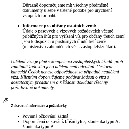
Důrazně doporučujeme mít všechny předmětné
dokumenty u sebe v tištěné podobě pro urychlení
vstupních formalit.
Informace pro občany ostatních zemí:
Údaje o pasových a vízových požadavcích včetně
přibližných lhůt pro vyřízení víz pro občany třetích zemí
jsou k dispozici u příslušných úřadů třetí země
(ministerstvo zahraničních věcí, zastupitelský úřad).
Udělení víza je plně v kompetenci zastupitelských úřadů, proti
zamítnutí žádosti o jeho udělení není odvolání. Cestovní
kancelář Čedok nenese odpovědnost za případné neudělení
víza. Klientům doporučujeme podávat žádosti o víza s
dostatečným předstihem a k žádosti dokládat všechny
požadované dokumenty.
Zdravotní informace a požadavky
Povinná očkování: žádná
Doporučená očkování: břišní tyfus, žloutenka typu A,
žloutenka typu B