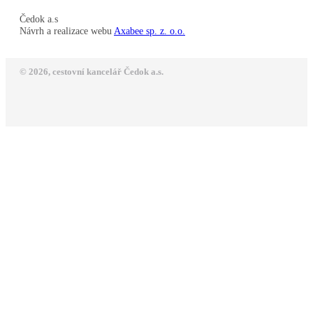
Čedok a.s
Návrh a realizace webu
Axabee sp. z. o.o.
© 2026, cestovní kancelář Čedok a.s.