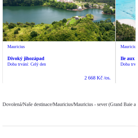
Mauricius
Mauricius
Divoký jihozápad
Ile aux 
Doba trvání
:
Celý den
Doba trvá
2 668 Kč
/os.
Dovolená
/
Naše destinace
/
Mauricius
/
Mauricius - sever (Grand Baie a 