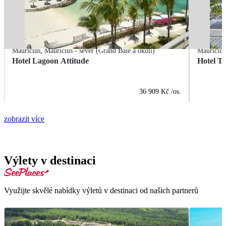
Mauricius
,
Mauricius - sever (Grand Baie a okolí)
Mauricius
Hotel Lagoon Attitude
Hotel T
36 909 Kč
/os.
zobrazit více
Výlety v destinaci
Využijte skvělé nabídky výletů v destinaci od našich partnerů