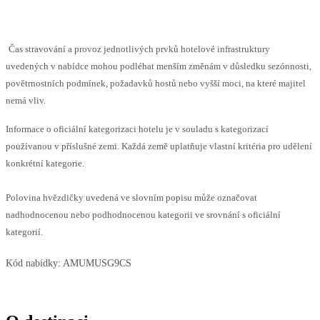
Čas stravování a provoz jednotlivých prvků hotelové infrastruktury
uvedených v nabídce mohou podléhat menším změnám v důsledku sezónnosti,
povětrnostních podmínek, požadavků hostů nebo vyšší moci, na které majitel
nemá vliv.
Informace o oficiální kategorizaci hotelu je v souladu s kategorizací
používanou v příslušné zemi. Každá země uplatňuje vlastní kritéria pro udělení
konkrétní kategorie.
Polovina hvězdičky uvedená ve slovním popisu může označovat
nadhodnocenou nebo podhodnocenou kategorii ve srovnání s oficiální
kategorií.
Kód nabídky:
AMUMUSG9CS