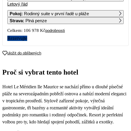
Letový řád
1
2
3
4
5
6
73 289
59 539
63 239
55 709
58 839
76 939
Pokoj
:
Rodinný suite v první řadě u pláže
Strava
:
Plná penze
7
8
9
10
11
12
13
63 969
68 369
53 489
58 149
54 609
60 329
70 529
Celkem:
106 978 Kč
podrobnosti
14
15
16
17
18
19
20
Rezervujte
64 949
67 989
56 799
21
22
23
24
25
26
27
uložit do oblíbených
96 469
105 219
84 609
95 349
85 489
101 569
155 459
28
29
30
31
Proč si vybrat tento hotel
120 469
123 899
94 949
87 019
Hotel Le Méridien Ile Maurice se nachází přímo u dlouhé písečné
pláže na severozápadním pobřeží ostrova a nabízí moderní eleganci
v tropickém prostředí. Stylově zařízené pokoje, výtečná
gastronomie, tři bazény a rozmanité aktivity vytvářejí ideální
podmínky pro romantiku i rodinný odpočinek. Resort je perfektní
volbou pro ty, kdo hledají spojení pohodlí, zážitků a exotiky.