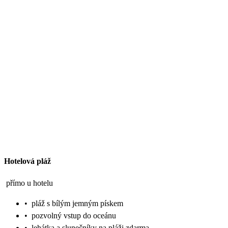
Hotelová pláž
přímo u hotelu
•
pláž s bílým jemným pískem
•
pozvolný vstup do oceánu
•
lehátka a slunečníky na pláži zdarma