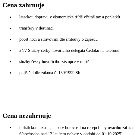
Cena zahrnuje
leteckou dopravu v ekonomické třídě včetně tax a poplatků
transfery v destinaci
počet nocí a stravování dle smlouvy o zájezdu
24/7 Služby česky hovořícího delegáta Čedoku na telefonu
služby česky hovořícího zástupce v místě
pojištění dle zákona č. 159/1999 Sb.
Cena nezahrnuje
turistickou taxu – platba v hotovosti na recepci ubytovacího zařízení
€/noc/osoba nad 12 let (pro pobyty v období od 01.10.2025)