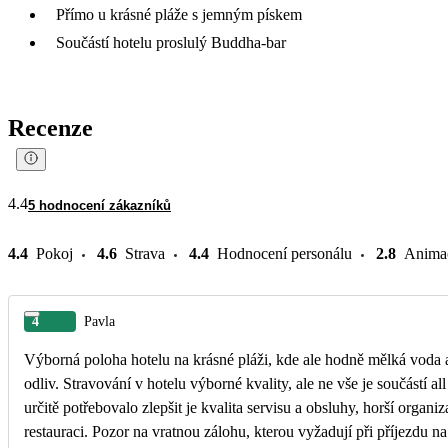
Přímo u krásné pláže s jemným pískem
Součástí hotelu proslulý Buddha-bar
Recenze
4.4
5 hodnocení zákazníků
4.4
Pokoj
4.6
Strava
4.4
Hodnocení personálu
2.8
Anima
4
Pavla
Výborná poloha hotelu na krásné pláži, kde ale hodně mělká voda 
odliv. Stravování v hotelu výborné kvality, ale ne vše je součástí all inclusive. Co by ale
určitě potřebovalo zlepšit je kvalita servisu a obsluhy, horší organi
restauraci. Pozor na vratnou zálohu, kterou vyžadují při příjezdu na recepci, jedná se asi o