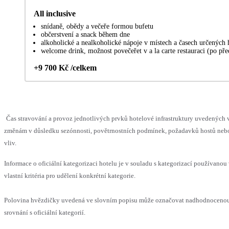
All inclusive
snídaně, obědy a večeře formou bufetu
občerstvení a snack během dne
alkoholické a nealkoholické nápoje v místech a časech určených
welcome drink, možnost povečeřet v a la carte restauraci (po pře
+9 700 Kč /celkem
Čas stravování a provoz jednotlivých prvků hotelové infrastruktury uvedenýc
změnám v důsledku sezónnosti, povětrnostních podmínek, požadavků hostů nebo 
vliv.
Informace o oficiální kategorizaci hotelu je v souladu s kategorizací používanou
vlastní kritéria pro udělení konkrétní kategorie.
Polovina hvězdičky uvedená ve slovním popisu může označovat nadhodnoceno
srovnání s oficiální kategorií.