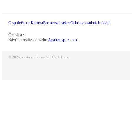
O společnosti
Kariéra
Partnerská sekce
Ochrana osobních údajů
Čedok a.s
Návrh a realizace webu
Axabee sp. z. o.o.
© 2026, cestovní kancelář Čedok a.s.