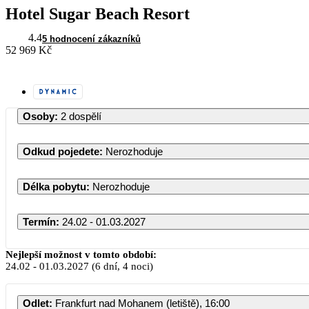
Hotel Sugar Beach Resort
4.4
5 hodnocení zákazníků
52 969 Kč
Osoby
:
2 dospělí
Odkud pojedete
:
Nerozhoduje
Délka pobytu
:
Nerozhoduje
Termín
:
24.02 - 01.03.2027
Únor 2027
Nejlepší možnost v tomto období:
24.02
-
01.03.2027
(6 dní, 4 noci)
PO
ÚT
ST
ČT
PÁ
Odlet
:
Frankfurt nad Mohanem (letiště), 16:00