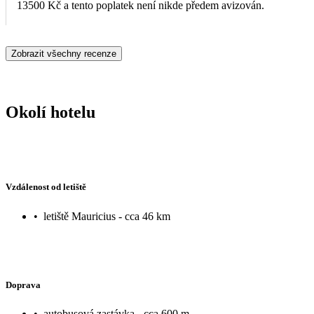
13500 Kč a tento poplatek není nikde předem avizován.
Zobrazit všechny recenze
Okolí hotelu
Vzdálenost od letiště
•
letiště Mauricius - cca 46 km
Doprava
•
autobusová zastávka - cca 600 m