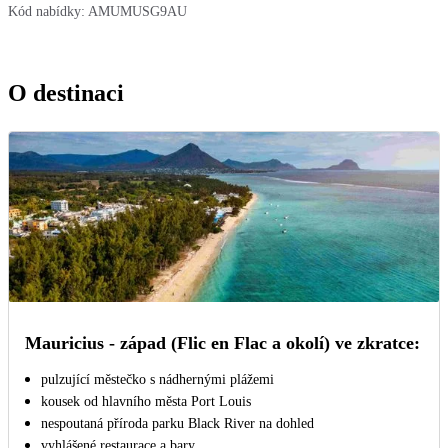
Kód nabídky:
AMUMUSG9AU
O destinaci
Mauricius - západ (Flic en Flac a okolí) ve zkratce:
pulzující městečko s nádhernými plážemi
kousek od hlavního města Port Louis
nespoutaná příroda parku Black River na dohled
vyhlášené restaurace a bary