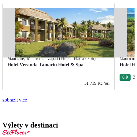
Mauricius
,
Mauricius - západ (Flic en Flac a okolí)
Mauricius
Hotel Veranda Tamarin Hotel & Spa
Hotel Hi
6.0
3 
31 719 Kč
/os.
zobrazit více
Výlety v destinaci