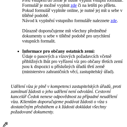
Před vstupem do země je nutné vyplnit vstupní formulář.
Formulář je možné vyplnit
zde
či na letišti po příletu.
Pokud formulář vyplníte online, je nutné jej mít u sebe v
tištěné podobě.
Návod k vyplnění vstupního formuláře naleznete
zde
.
Důrazně doporučujeme mít všechny předmětné
dokumenty u sebe v tištěné podobě pro urychlení
vstupních formalit.
Informace pro občany ostatních zemí:
Údaje o pasových a vízových požadavcích včetně
přibližných lhůt pro vyřízení víz pro občany třetích zemí
jsou k dispozici u příslušných úřadů třetí země
(ministerstvo zahraničních věcí, zastupitelský úřad).
Udělení víza je plně v kompetenci zastupitelských úřadů, proti
zamítnutí žádosti o jeho udělení není odvolání. Cestovní
kancelář Čedok nenese odpovědnost za případné neudělení
víza. Klientům doporučujeme podávat žádosti o víza s
dostatečným předstihem a k žádosti dokládat všechny
požadované dokumenty.