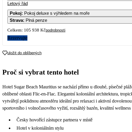
Letový řád
1
2
3
4
5
66 859
69 949
53 769
70 089
55 819
6
Pokoj
:
Pokoj deluxe s výhledem na moře
Strava
:
Plná penze
8
9
10
11
12
68 109
68 749
54 409
68 609
59 219
6
Celkem:
105 938 Kč
podrobnosti
15
16
17
18
19
Rezervujte
68 109
70 029
56 939
72 239
56 939
6
22
23
24
25
26
uložit do oblíbených
69 309
77 619
52 969
70 389
55 789
6
Proč si vybrat tento hotel
Hotel Sugar Beach Mauritius se nachází přímo u dlouhé, písečné pláž
oblíbené oblasti Flic-en-Flac. Elegantní koloniální architektura, trop
vytvářejí poklidnou atmosféru ideální pro relaxaci i aktivní dovoleno
sportovního i volnočasového vyžití, rozsáhlý bazén, kvalitní wellness
Česky hovořící zástupce partnera v místě
Hotel v koloniálním stylu