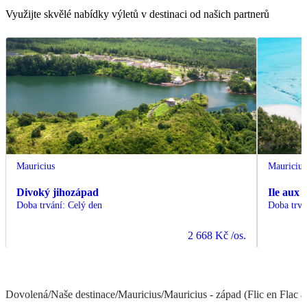
Využijte skvělé nabídky výletů v destinaci od našich partnerů
Mauricius
Mauricius
Divoký jihozápad
Ile aux 
Doba trvání
:
Celý den
Doba trvá
2 668 Kč
/os.
Dovolená
/
Naše destinace
/
Mauricius
/
Mauricius - západ (Flic en Flac a