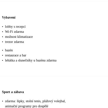
Vybavení
•
lobby s recepcí
•
Wi-Fi zdarma
•
možnost klimatizace
•
trezor zdarma
•
bazén
•
restaurace a bar
•
lehátka a slunečníky u bazénu zdarma
Sport a zábava
•
zdarma: šipky, stolní tenis, plážový volejbal,
animační programy pro dospělé