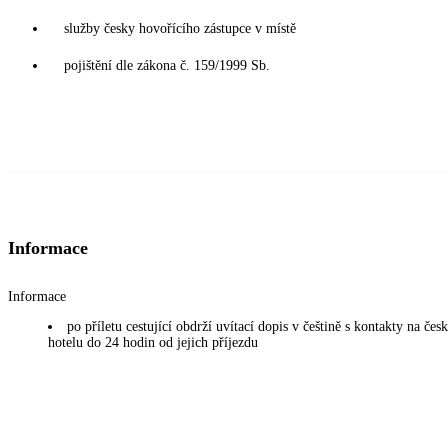
služby česky hovořícího zástupce v místě
pojištění dle zákona č. 159/1999 Sb.
Informace
Informace
po příletu cestující obdrží uvítací dopis v češtině s kontakty na če
hotelu do 24 hodin od jejich příjezdu