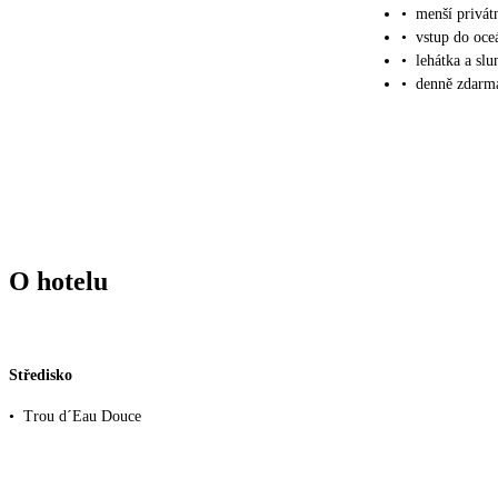
•
menší privátn
•
vstup do oce
•
lehátka a sl
•
denně zdarma
O hotelu
Středisko
•
Trou d´Eau Douce