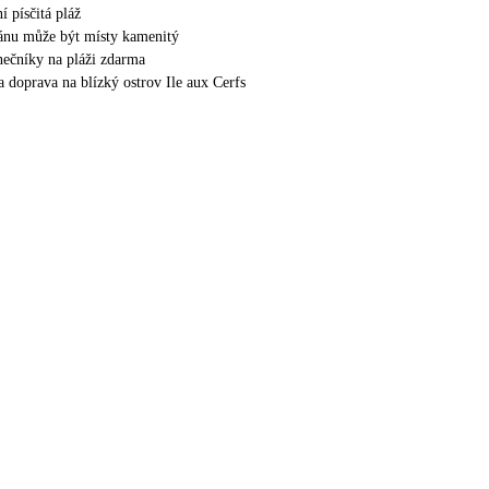
í písčitá pláž
ánu může být místy kamenitý
unečníky na pláži zdarma
 doprava na blízký ostrov Ile aux Cerfs