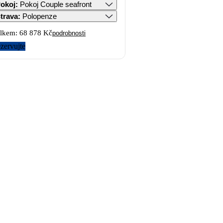
okoj
:
Pokoj Couple seafront
trava
:
Polopenze
lkem:
68 878 Kč
podrobnosti
zervujte