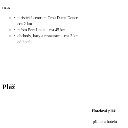
Okolí
•
turistické centrum Trou D eau Douce -
cca 2 km
•
město Port Louis - cca 45 km
•
obchody, bary a restaurace - cca 2 km
od hotelu
Pláž
Hotelová pláž
přímo u hotelu