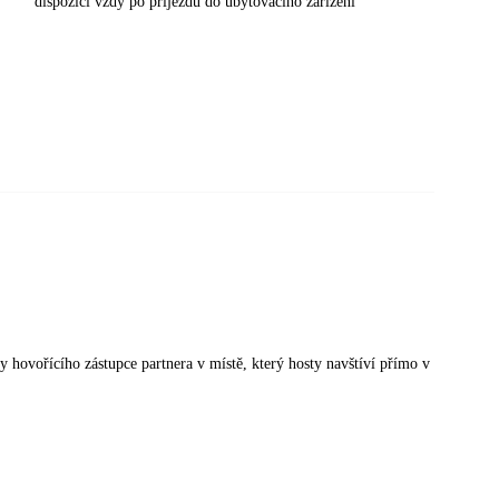
dispozici vždy po příjezdu do ubytovacího zařízení
sky hovořícího zástupce partnera v místě, který hosty navštíví přímo v