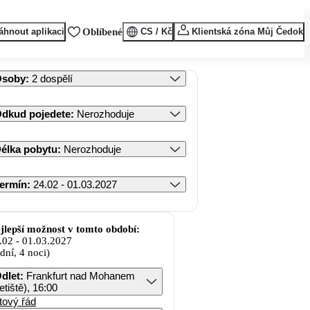
áhnout aplikaci
Oblíbené
CS / Kč
Klientská zóna Můj Čedok
Osoby
:
2 dospělí
dkud pojedete
:
Nerozhoduje
élka pobytu
:
Nerozhoduje
ermín
:
24.02 - 01.03.2027
jlepší možnost v tomto období:
.02
-
01.03.2027
 dní, 4 noci)
dlet
:
Frankfurt nad Mohanem
letiště), 16:00
tový řád