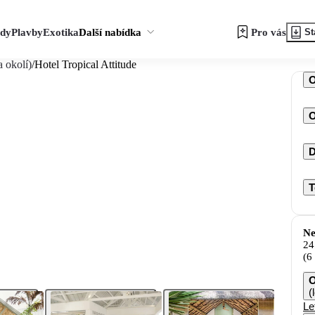
zdy
Plavby
Exotika
Další nabídka
Pro vás
St
 okolí)
/
Hotel Tropical Attitude
O
D
T
Ne
24
(6
O
(
Le