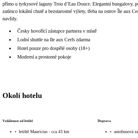
přímo u tyrkysové laguny Trou d’Eau Douce. Elegantní bungalovy, p
zatímco lokální chutě a bezstarostné výlety, třeba na ostrov Île aux Ce
navždy.
Česky hovořící zástupce partnera v místě
Lodní shuttle na Ile aux Cerfs zdarma
Hotel pouze pro dospělé osoby (18+)
Moderní a prostorné pokoje
Okolí hotelu
Vzdálenost od letiště
Doprava
•
letiště Mauricius - cca 43 km
•
autobusová za