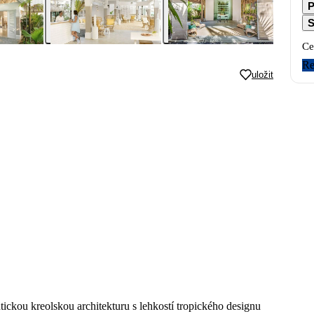
P
S
Ce
Re
uložit
tickou kreolskou architekturu s lehkostí tropického designu