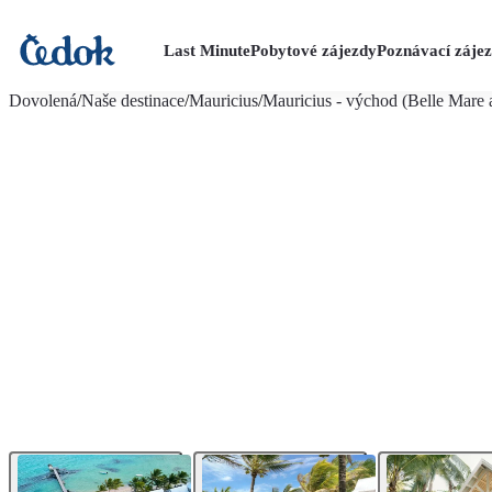
Last Minute
Pobytové zájezdy
Poznávací záje
více fotografií (28)
Dovolená
/
Naše destinace
/
Mauricius
/
Mauricius - východ (Belle Mare a