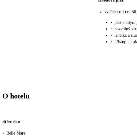
Hotelová pláž
ve vzdálenosti cca 5
•
pláž s bílý
•
pozvolný vst
•
lehátka a sl
•
přístup na p
O hotelu
Středisko
•
Belle Mare