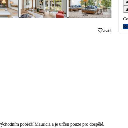
P
S
Ce
Re
uložit
východním pobřeží Mauricia a je určen pouze pro dospělé.