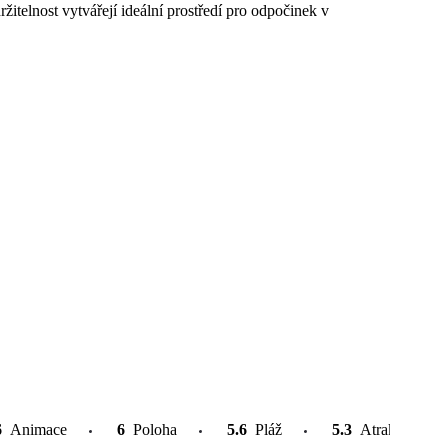
žitelnost vytvářejí ideální prostředí pro odpočinek v
6
Animace
6
Poloha
5.6
Pláž
5.3
Atrakce v oko