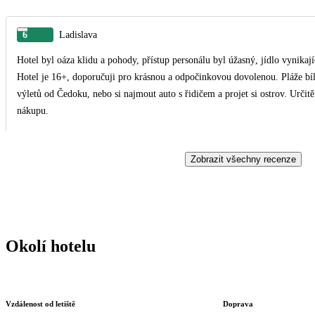
6
Ladislava
Hotel byl oáza klidu a pohody, přístup personálu byl úžasný, jídlo vynikaj
Hotel je 16+, doporučuji pro krásnou a odpočinkovou dovolenou. Pláže bí
výletů od Čedoku, nebo si najmout auto s řidičem a projet si ostrov. Určit
nákupu.
Zobrazit všechny recenze
Okolí hotelu
Vzdálenost od letiště
Doprava