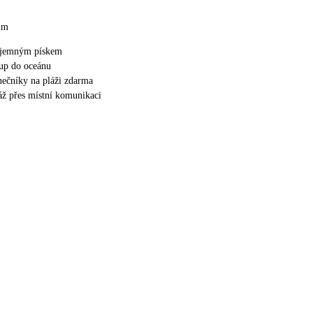
0 m
m jemným pískem
up do oceánu
unečníky na pláži zdarma
láž přes místní komunikaci