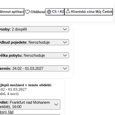
áhnout aplikaci
Oblíbené
CS / Kč
Klientská zóna Můj Čedok
Osoby
:
2 dospělí
dkud pojedete
:
Nerozhoduje
élka pobytu
:
Nerozhoduje
ermín
:
24.02 - 01.03.2027
jlepší možnost v tomto období:
.02
-
01.03.2027
 dní, 4 noci)
dlet
:
Frankfurt nad Mohanem
letiště), 16:00
tový řád