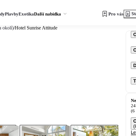
zdy
Plavby
Exotika
Další nabídka
Pro vás
St
 okolí)
/
Hotel Sunrise Attitude
O
D
T
Ne
24
(6
O
(
Le