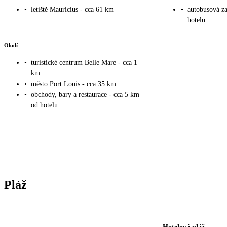
•
letiště Mauricius - cca 61 km
•
autobusová za
hotelu
Okolí
•
turistické centrum Belle Mare - cca 1
km
•
město Port Louis - cca 35 km
•
obchody, bary a restaurace - cca 5 km
od hotelu
Pláž