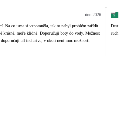
úno 2026
5
Mic
ící. Na co jsme si vzpomněla, tak to nebyl problém zařídit.
Destinace i mí
lé krásné, moře klidné. Doporučuji boty do vody. Možnost
ruch ani přehn
ě doporučuji all inclusive, v okolí není moc možností