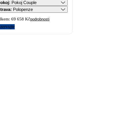
okoj
:
Pokoj Couple
trava
:
Polopenze
lkem:
69 658 Kč
podrobnosti
zervujte