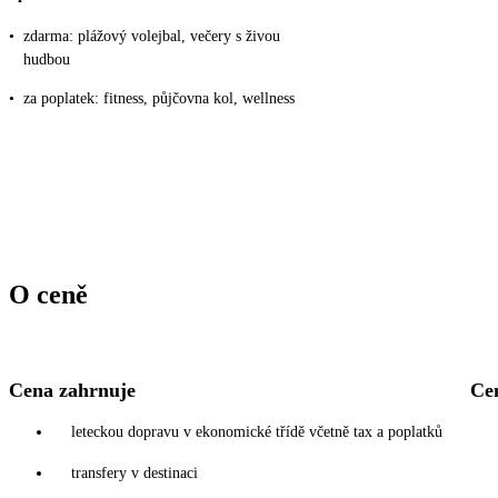
•
zdarma: plážový volejbal, večery s živou
hudbou
•
za poplatek: fitness, půjčovna kol, wellness
O ceně
Cena zahrnuje
Ce
leteckou dopravu v ekonomické třídě včetně tax a poplatků
transfery v destinaci