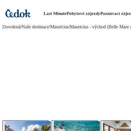
Last Minute
Pobytové zájezdy
Poznávací záje
více fotografií (20)
Dovolená
/
Naše destinace
/
Mauricius
/
Mauricius - východ (Belle Mare a