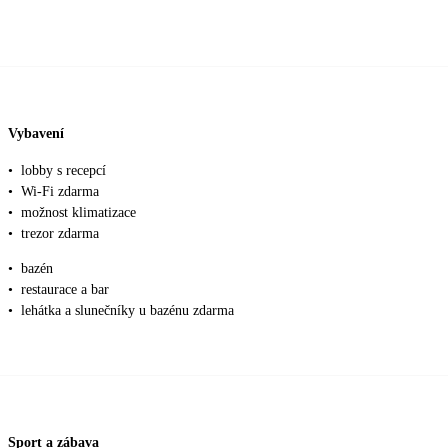
Vybavení
•
lobby s recepcí
•
Wi-Fi zdarma
•
možnost klimatizace
•
trezor zdarma
•
bazén
•
restaurace a bar
•
lehátka a slunečníky u bazénu zdarma
Sport a zábava