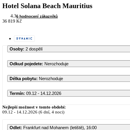
Hotel Solana Beach Mauritius
4.3
6 hodnocení zákazníků
36 819 Kč
Osoby
:
2 dospělí
Odkud pojedete
:
Nerozhoduje
Délka pobytu
:
Nerozhoduje
Termín
:
09.12 - 14.12.2026
Prosinec 2026
Nejlepší možnost v tomto období:
09.12
-
14.12.2026
(6 dní, 4 noci)
PO
ÚT
ST
ČT
PÁ
Odlet
:
Frankfurt nad Mohanem (letiště), 16:00