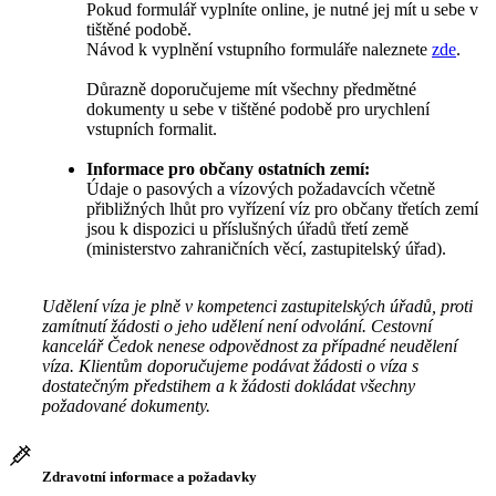
Pokud formulář vyplníte online, je nutné jej mít u sebe v
tištěné podobě.
Návod k vyplnění vstupního formuláře naleznete
zde
.
Důrazně doporučujeme mít všechny předmětné
dokumenty u sebe v tištěné podobě pro urychlení
vstupních formalit.
Informace pro občany ostatních zemí:
Údaje o pasových a vízových požadavcích včetně
přibližných lhůt pro vyřízení víz pro občany třetích zemí
jsou k dispozici u příslušných úřadů třetí země
(ministerstvo zahraničních věcí, zastupitelský úřad).
Udělení víza je plně v kompetenci zastupitelských úřadů, proti
zamítnutí žádosti o jeho udělení není odvolání. Cestovní
kancelář Čedok nenese odpovědnost za případné neudělení
víza. Klientům doporučujeme podávat žádosti o víza s
dostatečným předstihem a k žádosti dokládat všechny
požadované dokumenty.
Zdravotní informace a požadavky