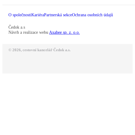
O společnosti
Kariéra
Partnerská sekce
Ochrana osobních údajů
Čedok a.s
Návrh a realizace webu
Axabee sp. z. o.o.
© 2026, cestovní kancelář Čedok a.s.