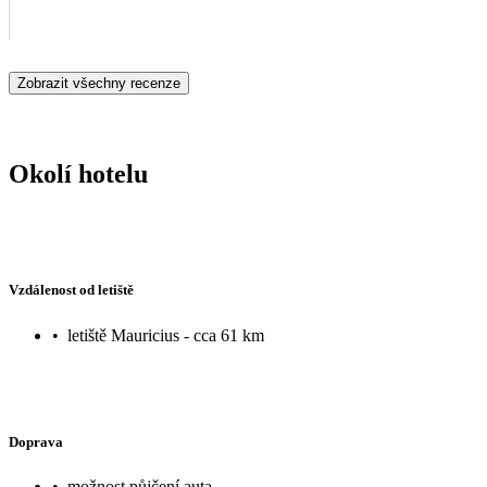
Zobrazit všechny recenze
Okolí hotelu
Vzdálenost od letiště
•
letiště Mauricius - cca 61 km
Doprava
•
možnost půjčení auta