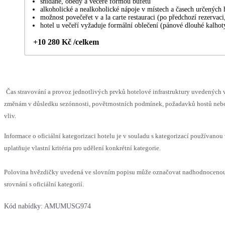
snídaně, obědy a večeře formou bufetu
alkoholické a nealkoholické nápoje v místech a časech určených
možnost povečeřet v a la carte restauraci (po předchozí rezervaci
hotel u večeří vyžaduje formální oblečení (pánové dlouhé kalhot
+10 280 Kč /celkem
Čas stravování a provoz jednotlivých prvků hotelové infrastruktury uvedenýc
změnám v důsledku sezónnosti, povětrnostních podmínek, požadavků hostů nebo 
vliv.
Informace o oficiální kategorizaci hotelu je v souladu s kategorizací používanou
uplatňuje vlastní kritéria pro udělení konkrétní kategorie.
Polovina hvězdičky uvedená ve slovním popisu může označovat nadhodnoceno
srovnání s oficiální kategorií.
Kód nabídky:
AMUMUSG974