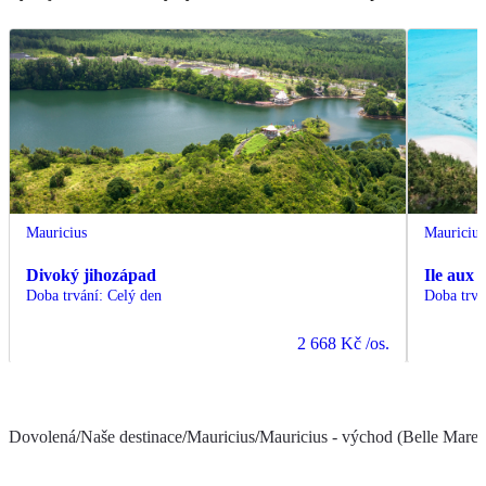
Mauricius
Mauricius
Divoký jihozápad
Ile aux 
Doba trvání
:
Celý den
Doba trvá
2 668 Kč
/os.
Dovolená
/
Naše destinace
/
Mauricius
/
Mauricius - východ (Belle Mare a