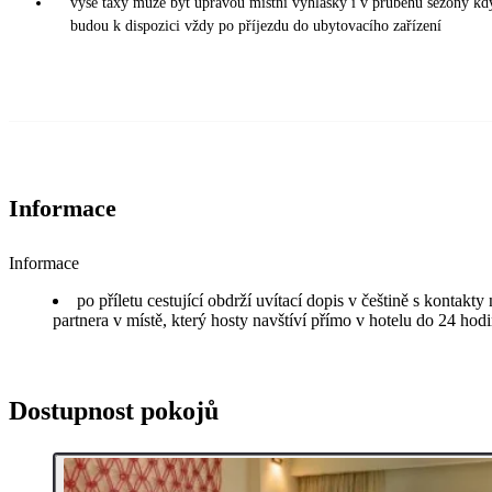
výše taxy může být úpravou místní vyhlášky i v průběhu sezony kd
budou k dispozici vždy po příjezdu do ubytovacího zařízení
Informace
Informace
po příletu cestující obdrží uvítací dopis v češtině s kontakt
partnera v místě, který hosty navštíví přímo v hotelu do 24 hodi
Dostupnost pokojů