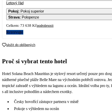
Letový řád
1
2
3
4
50 869
42 859
45 819
39 029
42
Pokoj
:
Pokoj superior
Strava
:
Polopenze
7
8
9
10
11
43 329
47 729
36 819
41 469
37 929
43
Celkem:
73 638 Kč
podrobnosti
14
15
16
17
18
Rezervujte
44 309
46 529
40 119
49 679
52 209
70
21
22
23
24
25
uložit do oblíbených
69 509
76 839
74 489
79 119
82 799
94
28
29
30
31
Proč si vybrat tento hotel
92 429
88 979
77 689
66 399
Hotel Solana Beach Mauritius je stylový resort určený pouze pro dosp
nádherné písečné pláže Belle Mare na východním pobřeží ostrova. Je
tropické zahradě s výhledem na lagunu a oceán. Ideální volba pro ty,
s all inclusive pohodlím a nádechem exotiky.
Česky hovořící zástupce partnera v místě
Pokoje s výhledem na oceán