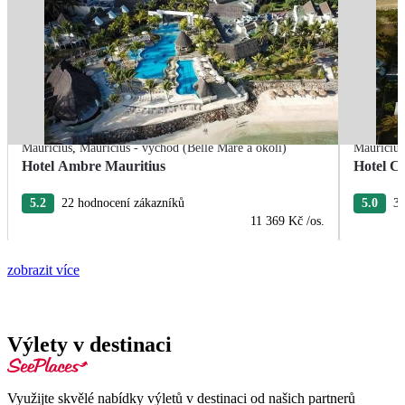
Mauricius
,
Mauricius - východ (Belle Mare a okolí)
Mauricius
Hotel Ambre Mauritius
Hotel C
5.2
22 hodnocení zákazníků
5.0
3 
11 369 Kč
/os.
zobrazit více
Výlety v destinaci
Využijte skvělé nabídky výletů v destinaci od našich partnerů