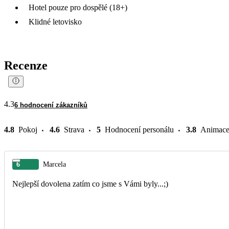
Hotel pouze pro dospělé (18+)
Klidné letovisko
Recenze
4.3
6 hodnocení zákazníků
4.8
Pokoj
4.6
Strava
5
Hodnocení personálu
3.8
Animac
6
Marcela
Nejlepší dovolena zatím co jsme s Vámi byly...;)