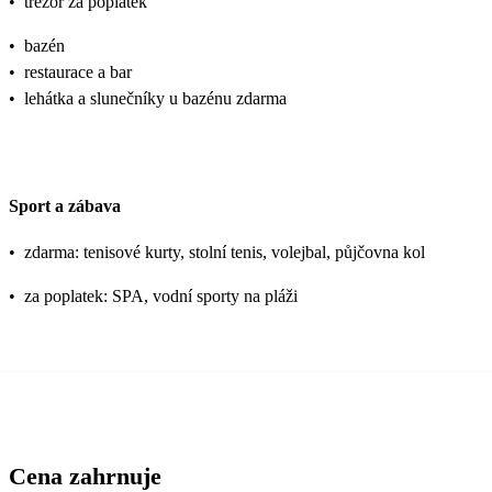
•
trezor za poplatek
•
bazén
•
restaurace a bar
•
lehátka a slunečníky u bazénu zdarma
Sport a zábava
•
zdarma: tenisové kurty, stolní tenis, volejbal, půjčovna kol
•
za poplatek: SPA, vodní sporty na pláži
Cena zahrnuje