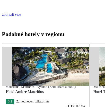
zobrazit více
Podobné hotely v regionu
Mauricius
,
Mauricius - východ (Belle Mare a okolí)
Mauricius
Hotel Ambre Mauritius
Hotel T
5.2
22 hodnocení zákazníků
11 369 Kč
/os.