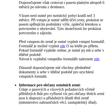
Doporučujeme však cestovat s pasem platným alespoň 6
měsíců po návratu z destinace.
Vízum není nutné pro turistický pobyt kratší než 3
měsíce. Při vstupu je nutné sdělit účel cesty, prokázat se
pasem splňujícím podmínky výše, zpáteční letenkou a
potvrzením o ubytování. Tyto skutečnosti lze prokázat
potvrzením o zájezdu.
Před vstupem do země je nutné vyplnit vstupní formulář.
Formulář je možné vyplnit
zde
či na letišti po příletu.
Pokud formulář vyplníte online, je nutné jej mít u sebe v
tištěné podobě.
Návod k vyplnění vstupního formuláře naleznete
zde
.
Důrazně doporučujeme mít všechny předmětné
dokumenty u sebe v tištěné podobě pro urychlení
vstupních formalit.
Informace pro občany ostatních zemí:
Údaje o pasových a vízových požadavcích včetně
přibližných lhůt pro vyřízení víz pro občany třetích zemí
jsou k dispozici u příslušných úřadů třetí země
(ministerstvo zahraničních věcí, zastupitelský úřad).