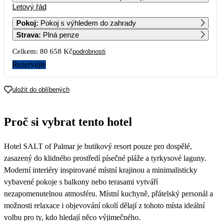
Letový řád
1
2
3
4
5
6
7
52 319
55 099
41 769
54 609
43 179
52 319
73 589
Pokoj
:
Pokoj s výhledem do zahrady
Strava
:
Plná penze
8
9
10
11
12
13
14
52 319
52 949
41 769
52 809
44 389
52 339
77 499
Celkem:
80 658 Kč
podrobnosti
15
16
17
18
19
20
21
Rezervujte
52 379
53 459
44 299
56 449
44 299
52 309
70 339
22
23
24
25
26
27
28
uložit do oblíbených
53 509
60 829
40 329
51 659
43 159
52 319
58 849
Proč si vybrat tento hotel
Hotel SALT of Palmar je butikový resort pouze pro dospělé,
zasazený do klidného prostředí písečné pláže a tyrkysové laguny.
Moderní interiéry inspirované místní krajinou a minimalisticky
vybavené pokoje s balkony nebo terasami vytváří
nezapomenutelnou atmosféru. Místní kuchyně, přátelský personál a
možnosti relaxace i objevování okolí dělají z tohoto místa ideální
volbu pro ty, kdo hledají něco výjimečného.