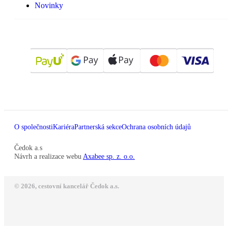
Novinky
O společnosti
Kariéra
Partnerská sekce
Ochrana osobních údajů
Čedok a.s
Návrh a realizace webu
Axabee sp. z. o.o.
© 2026, cestovní kancelář Čedok a.s.