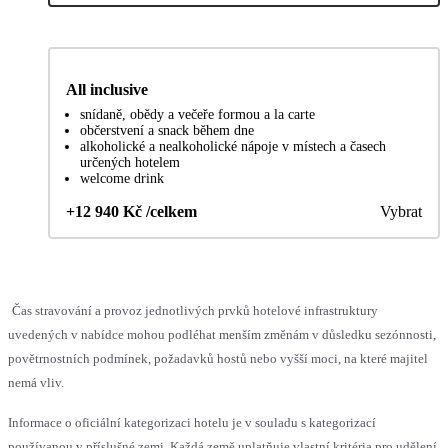
All inclusive
snídaně, obědy a večeře formou a la carte
občerstvení a snack během dne
alkoholické a nealkoholické nápoje v místech a časech
určených hotelem
welcome drink
+12 940 Kč /celkem
Vybrat
Čas stravování a provoz jednotlivých prvků hotelové infrastruktury
uvedených v nabídce mohou podléhat menším změnám v důsledku sezónnosti,
povětrnostních podmínek, požadavků hostů nebo vyšší moci, na které majitel
nemá vliv.
Informace o oficiální kategorizaci hotelu je v souladu s kategorizací
používanou v příslušné zemi. Každá země uplatňuje vlastní kritéria pro udělení