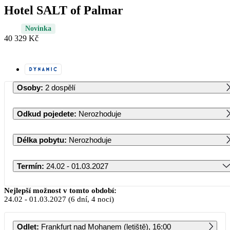
Hotel SALT of Palmar
Novinka
40 329 Kč
Osoby
:
2 dospělí
Odkud pojedete
:
Nerozhoduje
Délka pobytu
:
Nerozhoduje
Termín
:
24.02 - 01.03.2027
Únor 2027
Nejlepší možnost v tomto období:
24.02
-
01.03.2027
(6 dní, 4 noci)
PO
ÚT
ST
ČT
PÁ
SO
NE
Odlet
:
Frankfurt nad Mohanem (letiště), 16:00