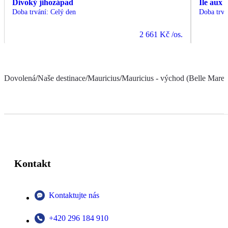
Divoký jihozápad
Ile aux 
Doba trvání
:
Celý den
Doba trvá
2 661 Kč
/os.
Dovolená
/
Naše destinace
/
Mauricius
/
Mauricius - východ (Belle Mare a
Kontakt
Kontaktujte nás
+420 296 184 910