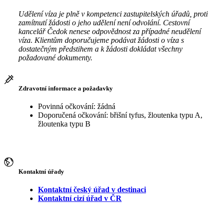
Udělení víza je plně v kompetenci zastupitelských úřadů, proti
zamítnutí žádosti o jeho udělení není odvolání. Cestovní
kancelář Čedok nenese odpovědnost za případné neudělení
víza. Klientům doporučujeme podávat žádosti o víza s
dostatečným předstihem a k žádosti dokládat všechny
požadované dokumenty.
Zdravotní informace a požadavky
Povinná očkování: žádná
Doporučená očkování: břišní tyfus, žloutenka typu A,
žloutenka typu B
Kontaktní úřady
Kontaktní český úřad v destinaci
Kontaktní cizí úřad v ČR