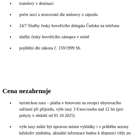
transfery v destinaci
počet nocí a stravování dle smlouvy o zájezdu
24/7 Služby česky hovořícího delegáta Čedoku na telefonu
služby česky hovořícího zástupce v místě
pojištění dle zákona č. 159/1999 Sb.
Cena nezahrnuje
turistickou taxu – platba v hotovosti na recepci ubytovacího
zařízení při příjezdu, výše taxy 3 €/noc/osoba nad 12 let (pro
pobyty v období od 01.10.2025)
výše taxy může být úpravou místní vyhlášky i v průběhu sezony
kdykoliv změněna, aktuální informace budou k dispozici vždy po