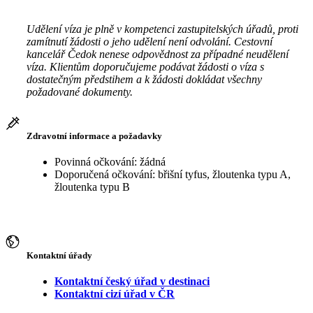
Udělení víza je plně v kompetenci zastupitelských úřadů, proti
zamítnutí žádosti o jeho udělení není odvolání. Cestovní
kancelář Čedok nenese odpovědnost za případné neudělení
víza. Klientům doporučujeme podávat žádosti o víza s
dostatečným předstihem a k žádosti dokládat všechny
požadované dokumenty.
Zdravotní informace a požadavky
Povinná očkování: žádná
Doporučená očkování: břišní tyfus, žloutenka typu A,
žloutenka typu B
Kontaktní úřady
Kontaktní český úřad v destinaci
Kontaktní cizí úřad v ČR