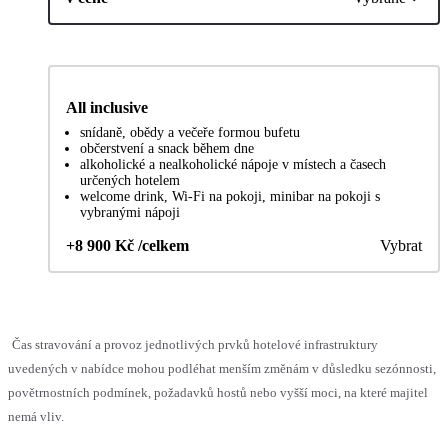
All inclusive
snídaně, obědy a večeře formou bufetu
občerstvení a snack během dne
alkoholické a nealkoholické nápoje v místech a časech
určených hotelem
welcome drink, Wi-Fi na pokoji, minibar na pokoji s
vybranými nápoji
+8 900 Kč /celkem
Vybrat
Čas stravování a provoz jednotlivých prvků hotelové infrastruktury
uvedených v nabídce mohou podléhat menším změnám v důsledku sezónnosti,
povětrnostních podmínek, požadavků hostů nebo vyšší moci, na které majitel
nemá vliv.