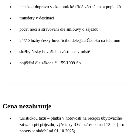
leteckou dopravu v ekonomické třídě včetně tax a poplatků
transfery v destinaci
počet nocí a stravování dle smlouvy o zájezdu
24/7 Služby česky hovořícího delegáta Čedoku na telefonu
služby česky hovořícího zástupce v místě
pojištění dle zákona č. 159/1999 Sb.
Cena nezahrnuje
turistickou taxu – platba v hotovosti na recepci ubytovacího
zařízení při příjezdu, výše taxy 3 €/noc/osoba nad 12 let (pro
pobyty v období od 01.10.2025)