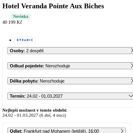
Hotel Veranda Pointe Aux Biches
Novinka
40 199 Kč
Osoby
:
2 dospělí
Odkud pojedete
:
Nerozhoduje
Délka pobytu
:
Nerozhoduje
Termín
:
24.02 - 01.03.2027
Únor 2027
Nejlepší možnost v tomto období:
24.02
-
01.03.2027
(6 dní, 4 noci)
PO
ÚT
ST
ČT
PÁ
SO
NE
Odlet
:
Frankfurt nad Mohanem (letiště), 16:00