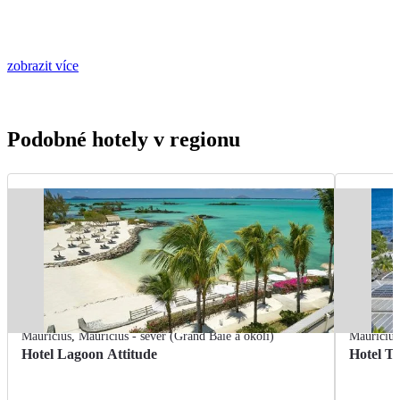
zobrazit více
Podobné hotely v regionu
Mauricius
,
Mauricius - sever (Grand Baie a okolí)
Mauricius
Hotel Lagoon Attitude
Hotel T