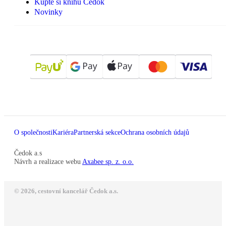
Kupte si knihu Čedok
Novinky
O společnosti
Kariéra
Partnerská sekce
Ochrana osobních údajů
Čedok a.s
Návrh a realizace webu
Axabee sp. z. o.o.
© 2026, cestovní kancelář Čedok a.s.