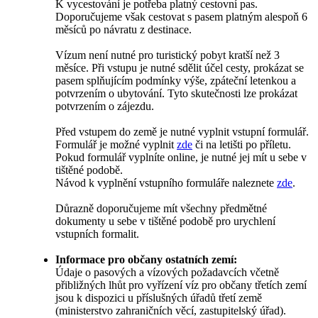
K vycestování je potřeba platný cestovní pas.
Doporučujeme však cestovat s pasem platným alespoň 6
měsíců po návratu z destinace.
Vízum není nutné pro turistický pobyt kratší než 3
měsíce. Při vstupu je nutné sdělit účel cesty, prokázat se
pasem splňujícím podmínky výše, zpáteční letenkou a
potvrzením o ubytování. Tyto skutečnosti lze prokázat
potvrzením o zájezdu.
Před vstupem do země je nutné vyplnit vstupní formulář.
Formulář je možné vyplnit
zde
či na letišti po příletu.
Pokud formulář vyplníte online, je nutné jej mít u sebe v
tištěné podobě.
Návod k vyplnění vstupního formuláře naleznete
zde
.
Důrazně doporučujeme mít všechny předmětné
dokumenty u sebe v tištěné podobě pro urychlení
vstupních formalit.
Informace pro občany ostatních zemí:
Údaje o pasových a vízových požadavcích včetně
přibližných lhůt pro vyřízení víz pro občany třetích zemí
jsou k dispozici u příslušných úřadů třetí země
(ministerstvo zahraničních věcí, zastupitelský úřad).