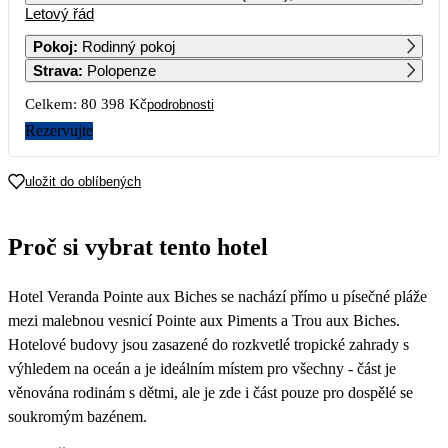
Letový řád
1
2
3
4
5
6
7
52 369
55 149
41 639
54 659
43 049
52 369
73 639
Pokoj
:
Rodinný pokoj
Strava
:
Polopenze
8
9
10
11
12
13
14
52 369
53 009
41 639
52 869
44 259
52 389
77 739
Celkem:
80 398 Kč
podrobnosti
15
16
17
18
19
20
21
Rezervujte
52 429
53 509
44 169
56 499
44 169
52 359
70 759
22
23
24
25
26
27
28
uložit do oblíbených
53 559
61 249
40 199
51 709
43 029
52 379
58 899
Proč si vybrat tento hotel
Hotel Veranda Pointe aux Biches se nachází přímo u písečné pláže
mezi malebnou vesnicí Pointe aux Piments a Trou aux Biches.
Hotelové budovy jsou zasazené do rozkvetlé tropické zahrady s
výhledem na oceán a je ideálním místem pro všechny - část je
věnována rodinám s dětmi, ale je zde i část pouze pro dospělé se
soukromým bazénem.