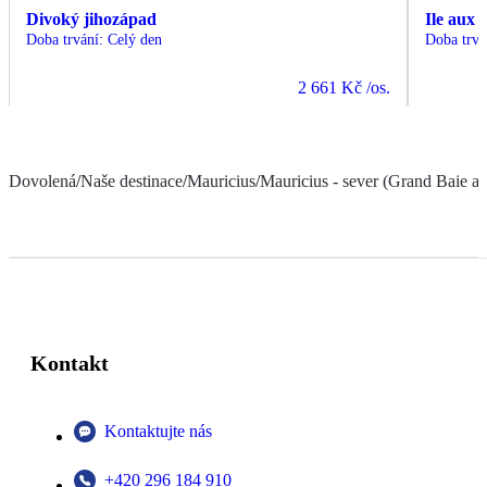
Divoký jihozápad
Ile aux 
Doba trvání
:
Celý den
Doba trvá
2 661 Kč
/os.
Dovolená
/
Naše destinace
/
Mauricius
/
Mauricius - sever (Grand Baie a 
Kontakt
Kontaktujte nás
+420 296 184 910