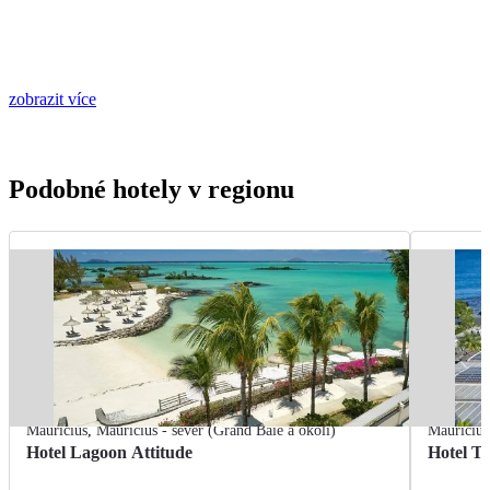
zobrazit více
Podobné hotely v regionu
Mauricius
,
Mauricius - sever (Grand Baie a okolí)
Mauricius
Hotel Lagoon Attitude
Hotel T