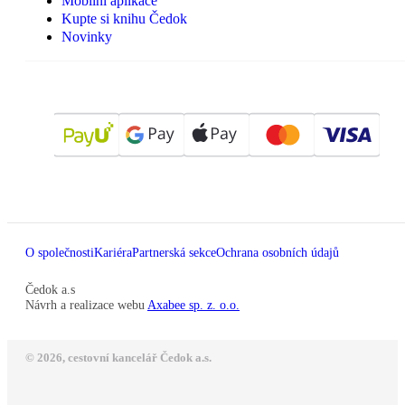
Mobilní aplikace
Kupte si knihu Čedok
Novinky
O společnosti
Kariéra
Partnerská sekce
Ochrana osobních údajů
Čedok a.s
Návrh a realizace webu
Axabee sp. z. o.o.
© 2026, cestovní kancelář Čedok a.s.