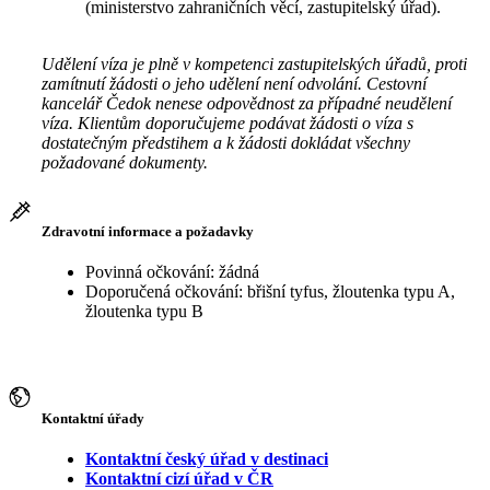
(ministerstvo zahraničních věcí, zastupitelský úřad).
Udělení víza je plně v kompetenci zastupitelských úřadů, proti
zamítnutí žádosti o jeho udělení není odvolání. Cestovní
kancelář Čedok nenese odpovědnost za případné neudělení
víza. Klientům doporučujeme podávat žádosti o víza s
dostatečným předstihem a k žádosti dokládat všechny
požadované dokumenty.
Zdravotní informace a požadavky
Povinná očkování: žádná
Doporučená očkování: břišní tyfus, žloutenka typu A,
žloutenka typu B
Kontaktní úřady
Kontaktní český úřad v destinaci
Kontaktní cizí úřad v ČR