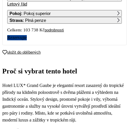
Letový řád
1
2
3
4
5
6
7
64 939
67 719
51 869
67 229
53 279
64 939
86 209
Pokoj
:
Pokoj superior
Strava
:
Plná penze
8
9
10
11
12
13
14
65 749
67 189
53 489
68 669
57 709
68 999
97 489
Celkem:
103 738 Kč
podrobnosti
15
16
17
18
19
20
21
Rezervujte
69 039
70 119
57 629
73 109
57 629
68 969
93 669
22
23
24
25
26
27
28
uložit do oblíbených
70 169
82 539
53 659
66 699
54 869
65 749
71 469
Proč si vybrat tento hotel
Hotel LUX* Grand Gaube je elegantní resort zasazený do tropické
přírody na klidném poloostrově s dvěma plážemi a výhledem na
Indický oceán. Stylový design, prostorné pokoje i vily, výborná
gastronomie a služby na vysoké úrovni vytvářejí prostředí ideální
pro páry i rodiny. Místo, kde se potkává uvolněná atmosféra,
moderní luxus a zážitky v tropickém ráji.