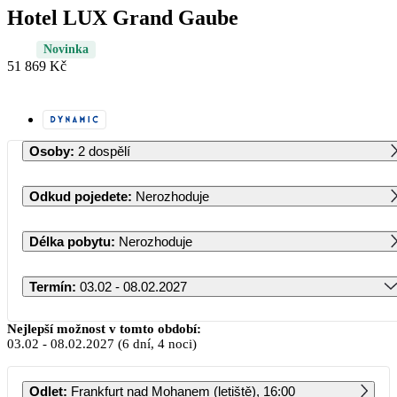
Hotel LUX Grand Gaube
Novinka
51 869 Kč
Osoby
:
2 dospělí
Odkud pojedete
:
Nerozhoduje
Délka pobytu
:
Nerozhoduje
Termín
:
03.02 - 08.02.2027
Únor 2027
Nejlepší možnost v tomto období:
03.02
-
08.02.2027
(6 dní, 4 noci)
PO
ÚT
ST
ČT
PÁ
SO
NE
Odlet
:
Frankfurt nad Mohanem (letiště), 16:00