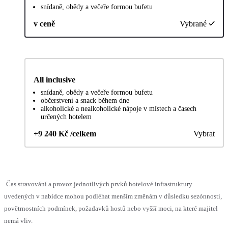
snídaně, obědy a večeře formou bufetu
v ceně
Vybrané
All inclusive
snídaně, obědy a večeře formou bufetu
občerstvení a snack během dne
alkoholické a nealkoholické nápoje v místech a časech
určených hotelem
+9 240 Kč /celkem
Vybrat
Čas stravování a provoz jednotlivých prvků hotelové infrastruktury
uvedených v nabídce mohou podléhat menším změnám v důsledku sezónnosti,
povětrnostních podmínek, požadavků hostů nebo vyšší moci, na které majitel
nemá vliv.