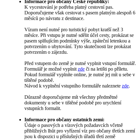
Informace pro občany České republiky:
K vycestování je potřeba platný cestovní pas.
Doporučujeme však cestovat s pasem platným alespoň 6
měsíců po návratu z destinace.
Vízum není nutné pro turistický pobyt kratší než 3
měsíce. Při vstupu je nutné sdělit účel cesty, prokázat se
pasem splňujícím podmínky výše, zpáteční letenkou a
potvrzením o ubytování. Tyto skutečnosti lze prokázat
potvrzením o zájezdu.
Před vstupem do země je nutné vyplnit vstupní formulář.
Formulář je možné vyplnit
zde
či na letišti po příletu.
Pokud formulář vyplníte online, je nutné jej mít u sebe v
tištěné podobě.
Návod k vyplnění vstupního formuláře naleznete
zde
.
Důrazně doporučujeme mít všechny předmětné
dokumenty u sebe v tištěné podobě pro urychlení
vstupních formalit.
Informace pro občany ostatních zemí:
Údaje o pasových a vízových požadavcích včetně
přibližných lhůt pro vyřízení víz pro občany třetích zemí
jsou k dispozici u příslušných úřadů třetí země