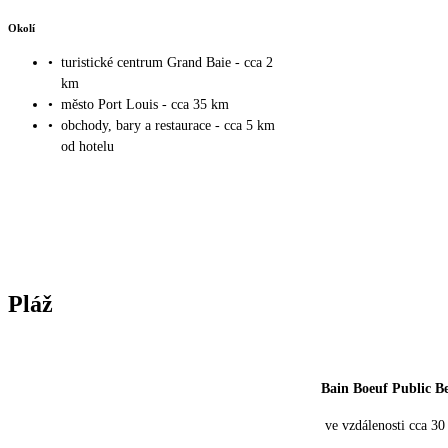
Okolí
•
turistické centrum Grand Baie - cca 2
km
•
město Port Louis - cca 35 km
•
obchody, bary a restaurace - cca 5 km
od hotelu
Pláž
Bain Boeuf Public B
ve vzdálenosti cca 3