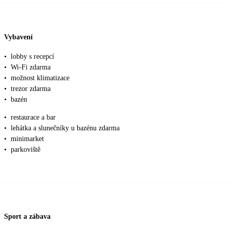
Vybavení
•
lobby s recepcí
•
Wi-Fi zdarma
•
možnost klimatizace
•
trezor zdarma
•
bazén
•
restaurace a bar
•
lehátka a slunečníky u bazénu zdarma
•
minimarket
•
parkoviště
Sport a zábava