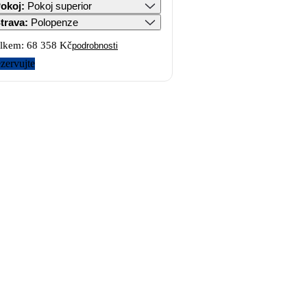
okoj
:
Pokoj superior
trava
:
Polopenze
lkem:
68 358 Kč
podrobnosti
zervujte