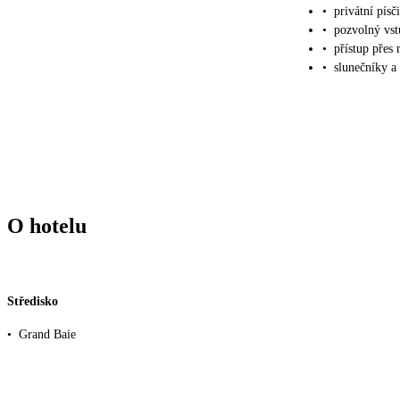
•
privátní písči
•
pozvolný vst
•
přístup přes
•
slunečníky a
O hotelu
Středisko
•
Grand Baie