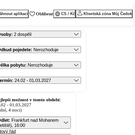
áhnout aplikaci
Oblíbené
CS / Kč
Klientská zóna Můj Čedok
Osoby
:
2 dospělí
dkud pojedete
:
Nerozhoduje
élka pobytu
:
Nerozhoduje
ermín
:
24.02 - 01.03.2027
jlepší možnost v tomto období:
.02
-
01.03.2027
 dní, 4 noci)
dlet
:
Frankfurt nad Mohanem
letiště), 16:00
tový řád