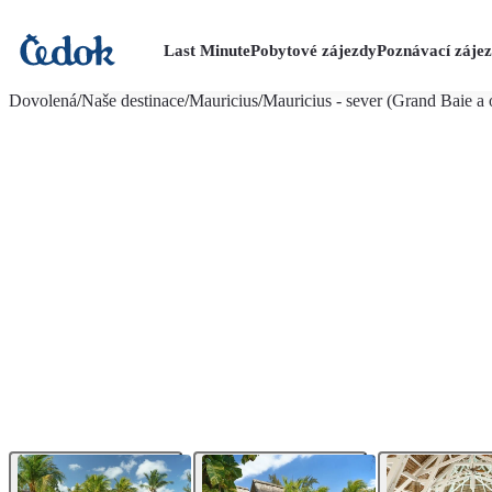
Last Minute
Pobytové zájezdy
Poznávací záje
více fotografií (22)
Dovolená
/
Naše destinace
/
Mauricius
/
Mauricius - sever (Grand Baie a 