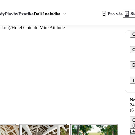
zdy
Plavby
Exotika
Další nabídka
Pro vás
St
okolí)
/
Hotel Coin de Mire Attitude
O
D
T
Ne
24
(6
O
(
Le