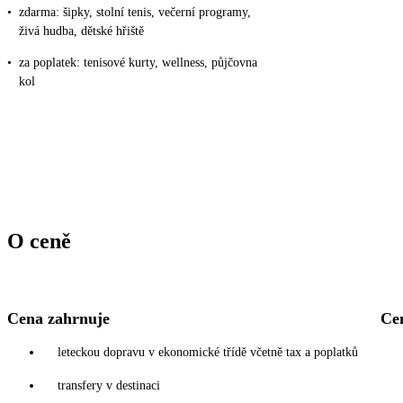
•
zdarma: šipky, stolní tenis, večerní programy,
živá hudba, dětské hřiště
•
za poplatek: tenisové kurty, wellness, půjčovna
kol
O ceně
Cena zahrnuje
Ce
leteckou dopravu v ekonomické třídě včetně tax a poplatků
transfery v destinaci