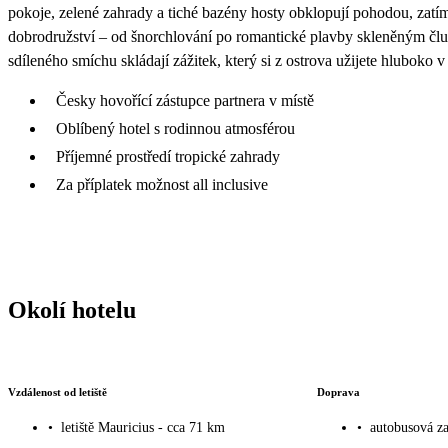
pokoje, zelené zahrady a tiché bazény hosty obklopují pohodou, zatí
dobrodružství – od šnorchlování po romantické plavby skleněným člu
sdíleného smíchu skládají zážitek, který si z ostrova užijete hluboko v 
Česky hovořící zástupce partnera v místě
Oblíbený hotel s rodinnou atmosférou
Příjemné prostředí tropické zahrady
Za příplatek možnost all inclusive
Okolí hotelu
Vzdálenost od letiště
Doprava
•
letiště Mauricius - cca 71 km
•
autobusová za