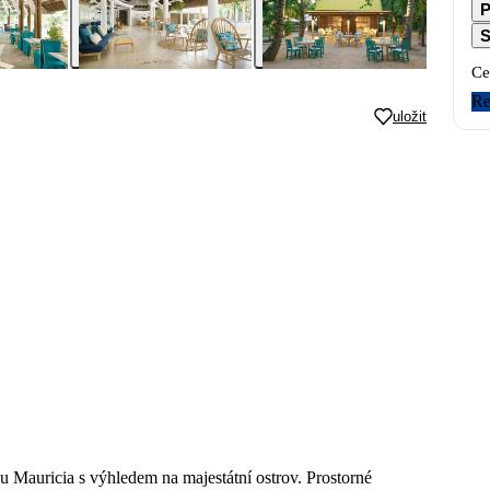
P
S
Ce
Re
uložit
u Mauricia s výhledem na majestátní ostrov. Prostorné